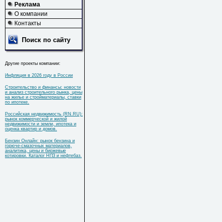
Реклама
О компании
Контакты
Поиск по сайту
Другие проекты компании:
Инфляция в 2026 году в России
Строительство и финансы: новости
и анализ строительного рынка, цены
на жилье и стройматериалы, ставки
по ипотеке.
Российская недвижимость (RN.RU):
рынок коммерческой и жилой
недвижимости и земли, ипотека и
оценка квартир и домов.
Бензин Онлайн: рынок бензина и
горюче-смазочных материалов,
аналитика, цены и биржевые
котировки. Каталог НПЗ и нефтебаз.