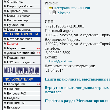
Статистика
Регион:
Индекс цен России
Центральный ФО РФ
Мировые цены
Москва
Цены на биржах
Вопрос месяца
ИНН:
Публикации
7721819350/772101001
Цены и прогнозы
Почтовый адрес:
МЕТАЛЛОТОРГОВЛЯ
109378, Москва, ул. Академика Скряб
Металлоторговля
Юридический адрес:
109378, Москва, ул. Академика Скряб
Каталог
Телефон:
Маркетплейс
<<
8 929 662 5899
Доска объявлений
<<
E-mail::
Подшипники
ГОСТы и стандарты
Дата изменения информации:
21.04.2014
Найти прайс-листы, выставленные 
ПОЛЬЗОВАТЕЛЯМ
Регистрация
<<
Вернуться в каталог рынка черных
Подписка
металлов
Вопросы FAQ
Разделы
Перейти в раздел Металлоторговля
Информеры
Выставки