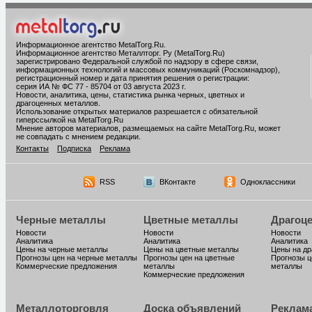
Информационное агентство MetalTorg.Ru
.
Информационное агентство Металлторг. Ру (MetalTorg.Ru)
зарегистрировано Федеральной службой по надзору в сфере связи,
информационных технологий и массовых коммуникаций (Роскомнадзор),
регистрационный номер и дата принятия решения о регистрации:
серия ИА № ФС 77 - 85704 от 03 августа 2023 г.
Новости, аналитика, цены, статистика рынка черных, цветных и
драгоценных металлов.
Использование открытых материалов разрешается с обязательной
гиперссылкой на MetalTorg.Ru
Мнение авторов материалов, размещаемых на сайте MetalTorg.Ru, может
не совпадать с мнением редакции.
Контакты
Подписка
Реклама
RSS
ВКонтакте
Одноклассники
Черные металлы
Цветные металлы
Драгоц
Новости
Новости
Новости
Аналитика
Аналитика
Аналитика
Цены на черные металлы
Цены на цветные металлы
Цены на д
Прогнозы цен на черные металлы
Прогнозы цен на цветные
Прогнозы ц
Коммерческие предложения
металлы
металлы
Коммерческие предложения
Металлоторговля
Доска объявлений
Реклам