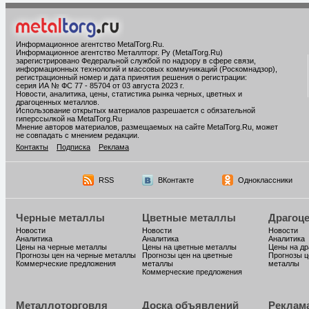
Информационное агентство MetalTorg.Ru
.
Информационное агентство Металлторг. Ру (MetalTorg.Ru)
зарегистрировано Федеральной службой по надзору в сфере связи,
информационных технологий и массовых коммуникаций (Роскомнадзор),
регистрационный номер и дата принятия решения о регистрации:
серия ИА № ФС 77 - 85704 от 03 августа 2023 г.
Новости, аналитика, цены, статистика рынка черных, цветных и
драгоценных металлов.
Использование открытых материалов разрешается с обязательной
гиперссылкой на MetalTorg.Ru
Мнение авторов материалов, размещаемых на сайте MetalTorg.Ru, может
не совпадать с мнением редакции.
Контакты
Подписка
Реклама
RSS
ВКонтакте
Одноклассники
Черные металлы
Цветные металлы
Драгоц
Новости
Новости
Новости
Аналитика
Аналитика
Аналитика
Цены на черные металлы
Цены на цветные металлы
Цены на д
Прогнозы цен на черные металлы
Прогнозы цен на цветные
Прогнозы ц
Коммерческие предложения
металлы
металлы
Коммерческие предложения
Металлоторговля
Доска объявлений
Реклам