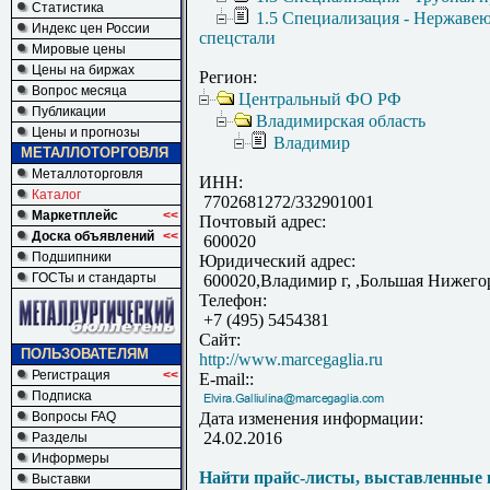
Статистика
1.5 Специализация - Нержаве
Индекс цен России
спецстали
Мировые цены
Цены на биржах
Регион:
Вопрос месяца
Центральный ФО РФ
Публикации
Владимирская область
Цены и прогнозы
Владимир
МЕТАЛЛОТОРГОВЛЯ
Металлоторговля
ИНН:
Каталог
7702681272/332901001
Маркетплейс
<<
Почтовый адрес:
Доска объявлений
<<
600020
Подшипники
Юридический адрес:
ГОСТы и стандарты
600020,Владимир г, ,Большая Нижегор
Телефон:
+7 (495) 5454381
Сайт:
ПОЛЬЗОВАТЕЛЯМ
http://www.marcegaglia.ru
Регистрация
<<
E-mail::
Подписка
Вопросы FAQ
Дата изменения информации:
24.02.2016
Разделы
Информеры
Найти прайс-листы, выставленные 
Выставки