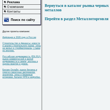
Реклама
Вернуться в каталог рынка черных
О компании
металлов
Контакты
Перейти в раздел Металлоторговля
Поиск по сайту
Другие проекты компании:
Инфляция в 2026 году в России
Строительство и финансы: новости
и анализ строительного рынка, цены
на жилье и стройматериалы, ставки
по ипотеке.
Российская недвижимость (RN.RU):
рынок коммерческой и жилой
недвижимости и земли, ипотека и
оценка квартир и домов.
Бензин Онлайн: рынок бензина и
горюче-смазочных материалов,
аналитика, цены и биржевые
котировки. Каталог НПЗ и нефтебаз.