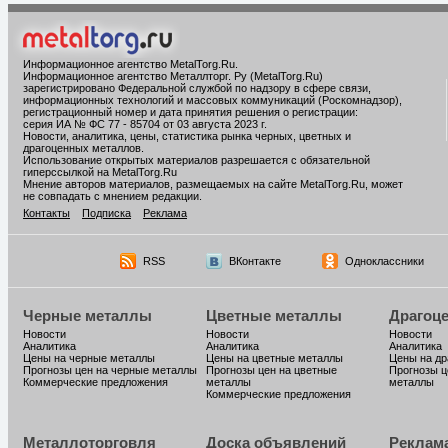
Информационное агентство MetalTorg.Ru
.
Информационное агентство Металлторг. Ру (MetalTorg.Ru)
зарегистрировано Федеральной службой по надзору в сфере связи,
информационных технологий и массовых коммуникаций (Роскомнадзор),
регистрационный номер и дата принятия решения о регистрации:
серия ИА № ФС 77 - 85704 от 03 августа 2023 г.
Новости, аналитика, цены, статистика рынка черных, цветных и
драгоценных металлов.
Использование открытых материалов разрешается с обязательной
гиперссылкой на MetalTorg.Ru
Мнение авторов материалов, размещаемых на сайте MetalTorg.Ru, может
не совпадать с мнением редакции.
Контакты
Подписка
Реклама
RSS
ВКонтакте
Одноклассники
Черные металлы
Цветные металлы
Драгоц
Новости
Новости
Новости
Аналитика
Аналитика
Аналитика
Цены на черные металлы
Цены на цветные металлы
Цены на д
Прогнозы цен на черные металлы
Прогнозы цен на цветные
Прогнозы ц
Коммерческие предложения
металлы
металлы
Коммерческие предложения
Металлоторговля
Доска объявлений
Реклам