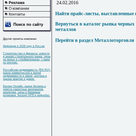
24.02.2016
Реклама
О компании
Найти прайс-листы, выставленные 
Контакты
Вернуться в каталог рынка черных
Поиск по сайту
металлов
Другие проекты компании:
Перейти в раздел Металлоторговля
Инфляция в 2026 году в России
Строительство и финансы: новости
и анализ строительного рынка, цены
на жилье и стройматериалы, ставки
по ипотеке.
Российская недвижимость (RN.RU):
рынок коммерческой и жилой
недвижимости и земли, ипотека и
оценка квартир и домов.
Бензин Онлайн: рынок бензина и
горюче-смазочных материалов,
аналитика, цены и биржевые
котировки. Каталог НПЗ и нефтебаз.