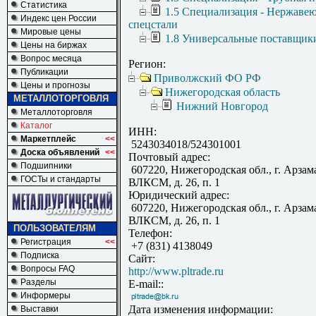
Статистика
1.5 Специализация - Нержаве
Индекс цен России
спецстали
Мировые цены
1.8 Универсальные поставщик
Цены на биржах
Вопрос месяца
Регион:
Публикации
Приволжский ФО РФ
Цены и прогнозы
Нижегородская область
МЕТАЛЛОТОРГОВЛЯ
Нижний Новгород
Металлоторговля
Каталог
ИНН:
Маркетплейс
<<
5243034018/524301001
Доска объявлений
<<
Почтовый адрес:
Подшипники
607220, Нижегородская обл., г. Арзамас
ГОСТы и стандарты
ВЛКСМ, д. 26, п. 1
Юридический адрес:
607220, Нижегородская обл., г. Арзамас
ВЛКСМ, д. 26, п. 1
ПОЛЬЗОВАТЕЛЯМ
Телефон:
Регистрация
<<
+7 (831) 4138049
Подписка
Сайт:
Вопросы FAQ
http://www.pltrade.ru
Разделы
E-mail::
Информеры
Дата изменения информации:
Выставки