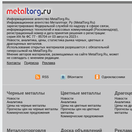
Информационное агентство MetalTorg.Ru
.
Информационное агентство Металлторг. Ру (MetalTorg.Ru)
зарегистрировано Федеральной службой по надзору в сфере связи,
информационных технологий и массовых коммуникаций (Роскомнадзор),
регистрационный номер и дата принятия решения о регистрации:
серия ИА № ФС 77 - 85704 от 03 августа 2023 г.
Новости, аналитика, цены, статистика рынка черных, цветных и
драгоценных металлов.
Использование открытых материалов разрешается с обязательной
гиперссылкой на MetalTorg.Ru
Мнение авторов материалов, размещаемых на сайте MetalTorg.Ru, может
не совпадать с мнением редакции.
Контакты
Подписка
Реклама
RSS
ВКонтакте
Одноклассники
Черные металлы
Цветные металлы
Драгоц
Новости
Новости
Новости
Аналитика
Аналитика
Аналитика
Цены на черные металлы
Цены на цветные металлы
Цены на д
Прогнозы цен на черные металлы
Прогнозы цен на цветные
Прогнозы ц
Коммерческие предложения
металлы
металлы
Коммерческие предложения
Металлоторговля
Доска объявлений
Реклам