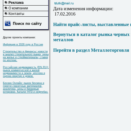
Реклама
О компании
Дата изменения информации:
17.02.2016
Контакты
Поиск по сайту
Найти прайс-листы, выставленные 
Вернуться в каталог рынка черных
Другие проекты компании:
металлов
Инфляция в 2026 году в России
Перейти в раздел Металлоторговля
Строительство и финансы: новости
и анализ строительного рынка, цены
на жилье и стройматериалы, ставки
по ипотеке.
Российская недвижимость (RN.RU):
рынок коммерческой и жилой
недвижимости и земли, ипотека и
оценка квартир и домов.
Бензин Онлайн: рынок бензина и
горюче-смазочных материалов,
аналитика, цены и биржевые
котировки. Каталог НПЗ и нефтебаз.