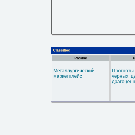
Classified
Разное
Р
Металлургический
Прогнозы 
маркетплейс
черных, ц
драгоценн