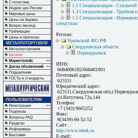
Статистика
1.1 Специализация - Стальной
Индекс цен России
1.3 Специализация - Трубная 
Мировые цены
1.5 Специализация - Нержаве
Цены на биржах
спецстали
Вопрос месяца
Публикации
Регион:
Цены и прогнозы
Уральский ФО РФ
МЕТАЛЛОТОРГОВЛЯ
Свердловская область
Металлоторговля
Первоуральск
Каталог
Маркетплейс
<<
ИНН:
Доска объявлений
<<
6684006182/668401001
Подшипники
Почтовый адрес:
ГОСТы и стандарты
623111
Юридический адрес:
623111,Свердловская обл,г.Первоурал
,ул.Ватутина,72а,144
ПОЛЬЗОВАТЕЛЯМ
Телефон:
Регистрация
<<
+7 (343) 9665252
Подписка
Факс:
Вопросы FAQ
8(3439) 66-52-52
Разделы
Сайт:
Информеры
http://www.tdutk.ru
Выставки
E-mail::