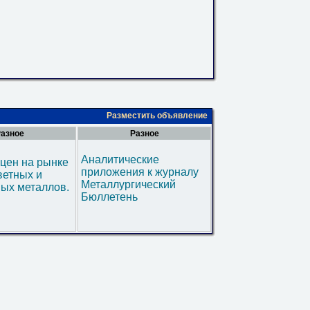
Разместить объявление
азное
Разное
Аналитические
цен на рынке
приложения к журналу
ветных и
Металлургический
ых металлов.
Бюллетень