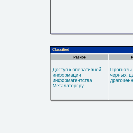
Classified
Разное
Р
Доступ к оперативной
Прогнозы 
информации
черных, ц
информагентства
драгоценн
Металлторг.ру