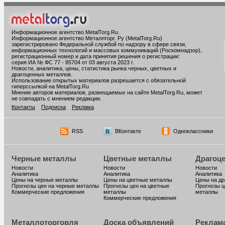
Информационное агентство MetalTorg.Ru
.
Информационное агентство Металлторг. Ру (MetalTorg.Ru)
зарегистрировано Федеральной службой по надзору в сфере связи,
информационных технологий и массовых коммуникаций (Роскомнадзор),
регистрационный номер и дата принятия решения о регистрации:
серия ИА № ФС 77 - 85704 от 03 августа 2023 г.
Новости, аналитика, цены, статистика рынка черных, цветных и
драгоценных металлов.
Использование открытых материалов разрешается с обязательной
гиперссылкой на MetalTorg.Ru
Мнение авторов материалов, размещаемых на сайте MetalTorg.Ru, может
не совпадать с мнением редакции.
Контакты
Подписка
Реклама
RSS
ВКонтакте
Одноклассники
Черные металлы
Цветные металлы
Драгоц
Новости
Новости
Новости
Аналитика
Аналитика
Аналитика
Цены на черные металлы
Цены на цветные металлы
Цены на д
Прогнозы цен на черные металлы
Прогнозы цен на цветные
Прогнозы ц
Коммерческие предложения
металлы
металлы
Коммерческие предложения
Металлоторговля
Доска объявлений
Реклам