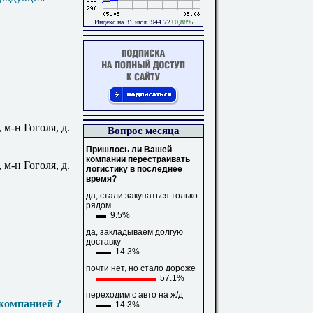
Индекс на 31 июл.:944.72
+0,88%
 м-н Гоголя, д.
Вопрос месяца
Пришлось ли Вашей
компании перестраивать
 м-н Гоголя, д.
логистику в последнее
время?
да, стали закупаться только
рядом
9.5%
да, закладываем долгую
доставку
14.3%
почти нет, но стало дороже
57.1%
переходим с авто на ж/д
компанией ?
14.3%