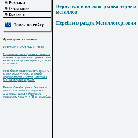
Реклама
Вернуться в каталог рынка черных
О компании
металлов
Контакты
Перейти в раздел Металлоторговля
Поиск по сайту
Другие проекты компании:
Инфляция в 2026 году в России
Строительство и финансы: новости
и анализ строительного рынка, цены
на жилье и стройматериалы, ставки
по ипотеке.
Российская недвижимость (RN.RU):
рынок коммерческой и жилой
недвижимости и земли, ипотека и
оценка квартир и домов.
Бензин Онлайн: рынок бензина и
горюче-смазочных материалов,
аналитика, цены и биржевые
котировки. Каталог НПЗ и нефтебаз.