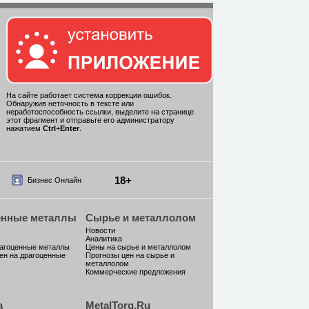
На сайте работает система коррекции ошибок.
Обнаружив неточность в тексте или
неработоспособность ссылки, выделите на странице
этот фрагмент и отправьте его администратору
нажатием
Ctrl
+
Enter
.
18+
Бизнес Онлайн
енные металлы
Сырье и металлолом
Новости
Аналитика
рагоценные металлы
Цены на сырье и металлолом
ен на драгоценные
Прогнозы цен на сырье и
металлолом
Коммерческие предложения
а
MetalTorg.Ru