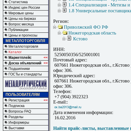
Статистика
1.4 Специализация - Метизы и
Индекс цен России
1.8 Универсальные поставщик
Мировые цены
Цены на биржах
Регион:
Вопрос месяца
Приволжский ФО РФ
Публикации
Нижегородская область
Цены и прогнозы
Кстово
МЕТАЛЛОТОРГОВЛЯ
Металлоторговля
ИНН:
Каталог
5250050356/525001001
Маркетплейс
<<
Почтовый адрес:
Доска объявлений
<<
607661 Нижегородская обл., г.Кстово 
Подшипники
офис 306.
ГОСТы и стандарты
Юридический адрес:
607661 Нижегородская обл., г.Кстово 
офис 306.
Телефон:
ПОЛЬЗОВАТЕЛЯМ
+7 (904) 3922323
Регистрация
<<
E-mail::
Подписка
Вопросы FAQ
Дата изменения информации:
Разделы
16.02.2016
Информеры
Найти прайс-листы, выставленные 
Выставки