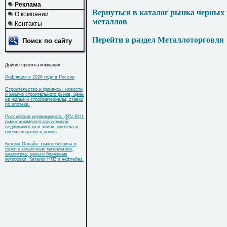
Реклама
Вернуться в каталог рынка черных
О компании
металлов
Контакты
Перейти в раздел Металлоторговля
Поиск по сайту
Другие проекты компании:
Инфляция в 2026 году в России
Строительство и финансы: новости
и анализ строительного рынка, цены
на жилье и стройматериалы, ставки
по ипотеке.
Российская недвижимость (RN.RU):
рынок коммерческой и жилой
недвижимости и земли, ипотека и
оценка квартир и домов.
Бензин Онлайн: рынок бензина и
горюче-смазочных материалов,
аналитика, цены и биржевые
котировки. Каталог НПЗ и нефтебаз.