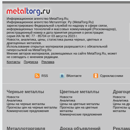
Информационное агентство MetalTorg.Ru
.
Информационное агентство Металлторг. Ру (MetalTorg.Ru)
зарегистрировано Федеральной службой по надзору в сфере связи,
информационных технологий и массовых коммуникаций (Роскомнадзор),
регистрационный номер и дата принятия решения о регистрации:
серия ИА № ФС 77 - 85704 от 03 августа 2023 г.
Новости, аналитика, цены, статистика рынка черных, цветных и
драгоценных металлов.
Использование открытых материалов разрешается с обязательной
гиперссылкой на MetalTorg.Ru
Мнение авторов материалов, размещаемых на сайте MetalTorg.Ru, может
не совпадать с мнением редакции.
Контакты
Подписка
Реклама
RSS
ВКонтакте
Одноклассники
Черные металлы
Цветные металлы
Драгоц
Новости
Новости
Новости
Аналитика
Аналитика
Аналитика
Цены на черные металлы
Цены на цветные металлы
Цены на д
Прогнозы цен на черные металлы
Прогнозы цен на цветные
Прогнозы ц
Коммерческие предложения
металлы
металлы
Коммерческие предложения
Металлоторговля
Доска объявлений
Реклам