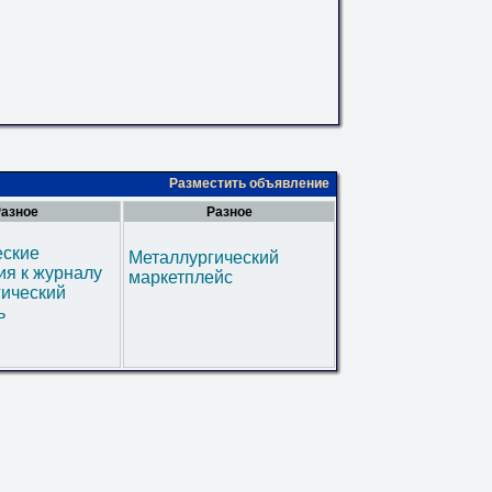
Разместить объявление
азное
Разное
еские
Металлургический
я к журналу
маркетплейс
гический
ь