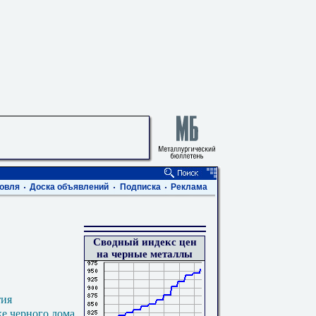
овля
Доска объявлений
Подписка
Реклама
Сводный индекс цен
на черные металлы
тия
ке черного лома