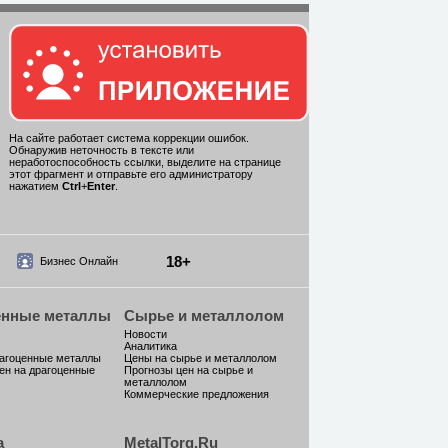
На сайте работает система коррекции ошибок.
Обнаружив неточность в тексте или
неработоспособность ссылки, выделите на странице
этот фрагмент и отправьте его администратору
нажатием
Ctrl
+
Enter
.
18+
Бизнес Онлайн
енные металлы
Сырье и металлолом
Новости
Аналитика
рагоценные металлы
Цены на сырье и металлолом
ен на драгоценные
Прогнозы цен на сырье и
металлолом
Коммерческие предложения
а
MetalTorg.Ru