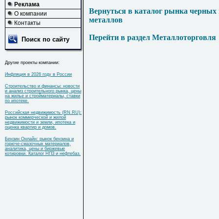
Реклама
Вернуться в каталог рынка черных
О компании
металлов
Контакты
Перейти в раздел Металлоторговля
Поиск по сайту
Другие проекты компании:
Инфляция в 2026 году в России
Строительство и финансы: новости
и анализ строительного рынка, цены
на жилье и стройматериалы, ставки
по ипотеке.
Российская недвижимость (RN.RU):
рынок коммерческой и жилой
недвижимости и земли, ипотека и
оценка квартир и домов.
Бензин Онлайн: рынок бензина и
горюче-смазочных материалов,
аналитика, цены и биржевые
котировки. Каталог НПЗ и нефтебаз.