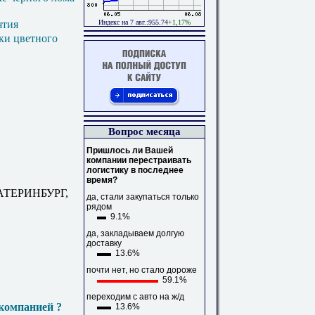
Индекс на 7 авг.:955.74
+1,17%
ятия
ки цветного
Вопрос месяца
Пришлось ли Вашей
компании перестраивать
логистику в последнее
время?
АТЕРИНБУРГ,
да, стали закупаться только
рядом
9.1%
да, закладываем долгую
доставку
13.6%
почти нет, но стало дороже
59.1%
переходим с авто на ж/д
компанией ?
13.6%