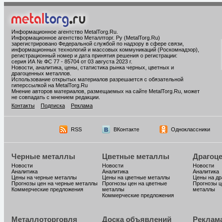
Информационное агентство MetalTorg.Ru
.
Информационное агентство Металлторг. Ру (MetalTorg.Ru)
зарегистрировано Федеральной службой по надзору в сфере связи,
информационных технологий и массовых коммуникаций (Роскомнадзор),
регистрационный номер и дата принятия решения о регистрации:
серия ИА № ФС 77 - 85704 от 03 августа 2023 г.
Новости, аналитика, цены, статистика рынка черных, цветных и
драгоценных металлов.
Использование открытых материалов разрешается с обязательной
гиперссылкой на MetalTorg.Ru
Мнение авторов материалов, размещаемых на сайте MetalTorg.Ru, может
не совпадать с мнением редакции.
Контакты
Подписка
Реклама
RSS
ВКонтакте
Одноклассники
Черные металлы
Цветные металлы
Драгоц
Новости
Новости
Новости
Аналитика
Аналитика
Аналитика
Цены на черные металлы
Цены на цветные металлы
Цены на д
Прогнозы цен на черные металлы
Прогнозы цен на цветные
Прогнозы ц
Коммерческие предложения
металлы
металлы
Коммерческие предложения
Металлоторговля
Доска объявлений
Реклам