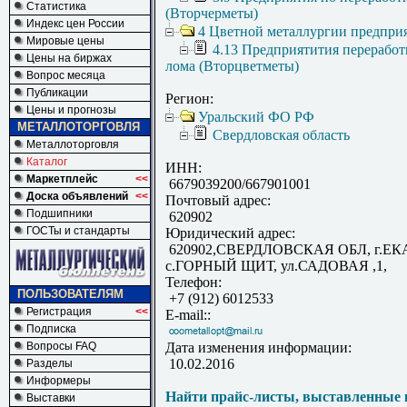
Статистика
(Вторчерметы)
Индекс цен России
4 Цветной металлургии предпри
Мировые цены
4.13 Предприятития переработ
Цены на биржах
лома (Вторцветметы)
Вопрос месяца
Публикации
Регион:
Цены и прогнозы
Уральский ФО РФ
МЕТАЛЛОТОРГОВЛЯ
Свердловская область
Металлоторговля
Каталог
ИНН:
Маркетплейс
<<
6679039200/667901001
Доска объявлений
<<
Почтовый адрес:
Подшипники
620902
ГОСТы и стандарты
Юридический адрес:
620902,СВЕРДЛОВСКАЯ ОБЛ, г.ЕК
с.ГОРНЫЙ ЩИТ, ул.САДОВАЯ ,1,
Телефон:
ПОЛЬЗОВАТЕЛЯМ
+7 (912) 6012533
Регистрация
<<
E-mail::
Подписка
Вопросы FAQ
Дата изменения информации:
10.02.2016
Разделы
Информеры
Найти прайс-листы, выставленные 
Выставки