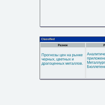
Classified
Разное
Р
Аналитич
Прогнозы цен на рынке
приложени
черных, цветных и
Металлур
драгоценных металлов.
Бюллетен