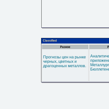
Classified
Разное
Р
Аналитич
Прогнозы цен на рынке
приложени
черных, цветных и
Металлур
драгоценных металлов.
Бюллетен