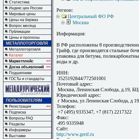
Статистика
Индекс цен России
Регион:
Мировые цены
Центральный ФО РФ
Цены на биржах
Москва
Вопрос месяца
Публикации
Информация:
Цены и прогнозы
МЕТАЛЛОТОРГОВЛЯ
В РФ расположены 8 производственн
Металлоторговля
Грайф, где производятся стальные боч
Каталог
упаковка для битума, поликарбонатны
Маркетплейс
<<
воды и др.
Доска объявлений
<<
ИНН:
Подшипники
3525192844/772501001
ГОСТы и стандарты
Почтовый адрес:
Москва, Ленинская Слобода, д.19, БЦ
Юридический адрес:
ПОЛЬЗОВАТЕЛЯМ
г Москва, ул Ленинская Слобода, д 19
Телефон:
Регистрация
<<
+7 (495) 9335347, +7 (817) 2217322
Подписка
Факс:
Вопросы FAQ
495 9335948
Разделы
Сайт:
Информеры
http://www.greif.ru
Выставки