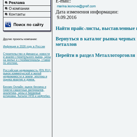
E-mail::
Реклама
О компании
Дата изменения информации:
Контакты
9.09.2016
Поиск по сайту
Найти прайс-листы, выставленные 
Вернуться в каталог рынка черных
Другие проекты компании:
металлов
Инфляция в 2026 году в России
Строительство и финансы: новости
Перейти в раздел Металлоторговля
и анализ строительного рынка, цены
на жилье и стройматериалы, ставки
по ипотеке.
Российская недвижимость (RN.RU):
рынок коммерческой и жилой
недвижимости и земли, ипотека и
оценка квартир и домов.
Бензин Онлайн: рынок бензина и
горюче-смазочных материалов,
аналитика, цены и биржевые
котировки. Каталог НПЗ и нефтебаз.