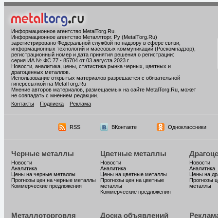
Информационное агентство MetalTorg.Ru
.
Информационное агентство Металлторг. Ру (MetalTorg.Ru)
зарегистрировано Федеральной службой по надзору в сфере связи,
информационных технологий и массовых коммуникаций (Роскомнадзор),
регистрационный номер и дата принятия решения о регистрации:
серия ИА № ФС 77 - 85704 от 03 августа 2023 г.
Новости, аналитика, цены, статистика рынка черных, цветных и
драгоценных металлов.
Использование открытых материалов разрешается с обязательной
гиперссылкой на MetalTorg.Ru
Мнение авторов материалов, размещаемых на сайте MetalTorg.Ru, может
не совпадать с мнением редакции.
Контакты
Подписка
Реклама
RSS
ВКонтакте
Одноклассники
Черные металлы
Цветные металлы
Драгоц
Новости
Новости
Новости
Аналитика
Аналитика
Аналитика
Цены на черные металлы
Цены на цветные металлы
Цены на д
Прогнозы цен на черные металлы
Прогнозы цен на цветные
Прогнозы ц
Коммерческие предложения
металлы
металлы
Коммерческие предложения
Металлоторговля
Доска объявлений
Реклам