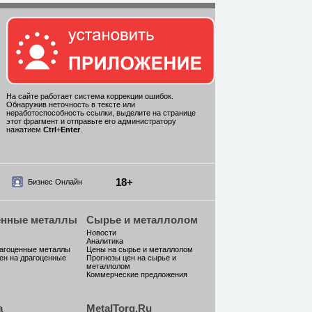
На сайте работает система коррекции ошибок.
Обнаружив неточность в тексте или
неработоспособность ссылки, выделите на странице
этот фрагмент и отправьте его администратору
нажатием
Ctrl
+
Enter
.
18+
Бизнес Онлайн
енные металлы
Сырье и металлолом
Новости
Аналитика
рагоценные металлы
Цены на сырье и металлолом
ен на драгоценные
Прогнозы цен на сырье и
металлолом
Коммерческие предложения
а
MetalTorg.Ru