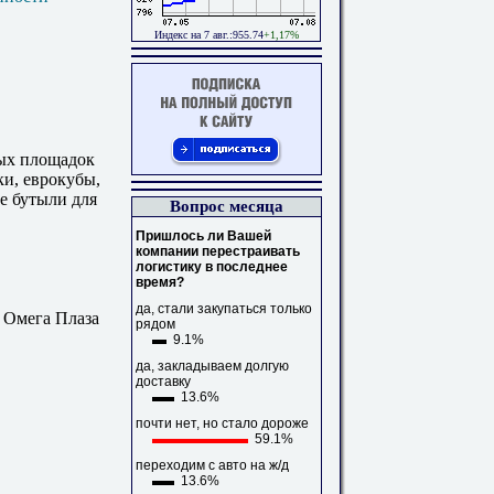
Индекс на 7 авг.:955.74
+1,17%
ых площадок
ки, еврокубы,
е бутыли для
Вопрос месяца
Пришлось ли Вашей
компании перестраивать
логистику в последнее
время?
да, стали закупаться только
 Омега Плаза
рядом
9.1%
да, закладываем долгую
доставку
13.6%
почти нет, но стало дороже
59.1%
переходим с авто на ж/д
13.6%