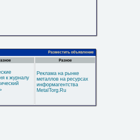
Разместить объявление
азное
Разное
еские
Реклама на рынке
я к журналу
металлов на ресурсах
гический
информагентства
ь
MetalTorg.Ru