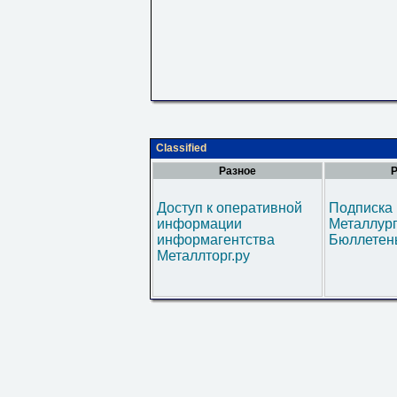
Classified
Разное
Р
Доступ к оперативной
Подписка 
информации
Металлур
информагентства
Бюллетен
Металлторг.ру