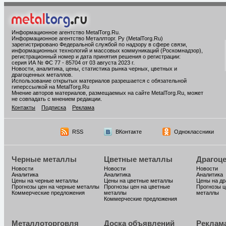
Информационное агентство MetalTorg.Ru
.
Информационное агентство Металлторг. Ру (MetalTorg.Ru)
зарегистрировано Федеральной службой по надзору в сфере связи,
информационных технологий и массовых коммуникаций (Роскомнадзор),
регистрационный номер и дата принятия решения о регистрации:
серия ИА № ФС 77 - 85704 от 03 августа 2023 г.
Новости, аналитика, цены, статистика рынка черных, цветных и
драгоценных металлов.
Использование открытых материалов разрешается с обязательной
гиперссылкой на MetalTorg.Ru
Мнение авторов материалов, размещаемых на сайте MetalTorg.Ru, может
не совпадать с мнением редакции.
Контакты
Подписка
Реклама
RSS
ВКонтакте
Одноклассники
Черные металлы
Цветные металлы
Драгоц
Новости
Новости
Новости
Аналитика
Аналитика
Аналитика
Цены на черные металлы
Цены на цветные металлы
Цены на д
Прогнозы цен на черные металлы
Прогнозы цен на цветные
Прогнозы ц
Коммерческие предложения
металлы
металлы
Коммерческие предложения
Металлоторговля
Доска объявлений
Реклам