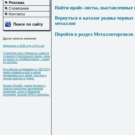
Реклама
Найти прайс-листы, выставленные 
О компании
Контакты
Вернуться в каталог рынка черных
металлов
Поиск по сайту
Перейти в раздел Металлоторговля
Другие проекты компании:
Инфляция в 2026 году в России
Строительство и финансы: новости
и анализ строительного рынка, цены
на жилье и стройматериалы, ставки
по ипотеке.
Российская недвижимость (RN.RU):
рынок коммерческой и жилой
недвижимости и земли, ипотека и
оценка квартир и домов.
Бензин Онлайн: рынок бензина и
горюче-смазочных материалов,
аналитика, цены и биржевые
котировки. Каталог НПЗ и нефтебаз.