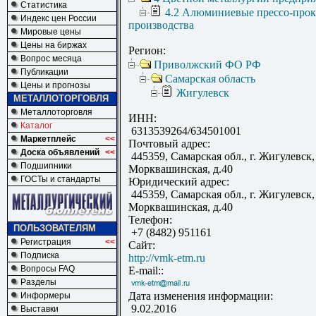
Статистика
4.2 Алюминиевые прессо-про
Индекс цен России
производства
Мировые цены
Цены на биржах
Регион:
Вопрос месяца
Приволжский ФО РФ
Публикации
Самарская область
Цены и прогнозы
Жигулевск
МЕТАЛЛОТОРГОВЛЯ
Металлоторговля
ИНН:
Каталог
6313539264/634501001
Маркетплейс
<<
Почтовый адрес:
Доска объявлений
<<
445359, Самарская обл., г. Жигулевск, 
Подшипники
Морквашинская, д.40
ГОСТы и стандарты
Юридический адрес:
445359, Самарская обл., г. Жигулевск, 
Морквашинская, д.40
Телефон:
ПОЛЬЗОВАТЕЛЯМ
+7 (8482) 951161
Регистрация
<<
Сайт:
Подписка
http://vmk-etm.ru
Вопросы FAQ
E-mail::
Разделы
Дата изменения информации:
Информеры
9.02.2016
Выставки