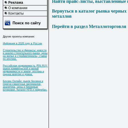
Найти прайс-листы, выставленные 
Реклама
О компании
Вернуться в каталог рынка черных
Контакты
металлов
Поиск по сайту
Перейти в раздел Металлоторговля
Другие проекты компании:
Инфляция в 2026 году в России
Строительство и финансы: новости
и анализ строительного рынка, цены
на жилье и стройматериалы, ставки
по ипотеке.
Российская недвижимость (RN.RU):
рынок коммерческой и жилой
недвижимости и земли, ипотека и
оценка квартир и домов.
Бензин Онлайн: рынок бензина и
горюче-смазочных материалов,
аналитика, цены и биржевые
котировки. Каталог НПЗ и нефтебаз.