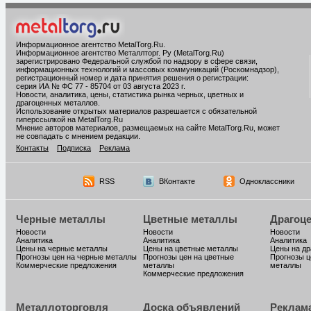
Информационное агентство MetalTorg.Ru
.
Информационное агентство Металлторг. Ру (MetalTorg.Ru)
зарегистрировано Федеральной службой по надзору в сфере связи,
информационных технологий и массовых коммуникаций (Роскомнадзор),
регистрационный номер и дата принятия решения о регистрации:
серия ИА № ФС 77 - 85704 от 03 августа 2023 г.
Новости, аналитика, цены, статистика рынка черных, цветных и
драгоценных металлов.
Использование открытых материалов разрешается с обязательной
гиперссылкой на MetalTorg.Ru
Мнение авторов материалов, размещаемых на сайте MetalTorg.Ru, может
не совпадать с мнением редакции.
Контакты
Подписка
Реклама
RSS
ВКонтакте
Одноклассники
Черные металлы
Цветные металлы
Драгоц
Новости
Новости
Новости
Аналитика
Аналитика
Аналитика
Цены на черные металлы
Цены на цветные металлы
Цены на д
Прогнозы цен на черные металлы
Прогнозы цен на цветные
Прогнозы ц
Коммерческие предложения
металлы
металлы
Коммерческие предложения
Металлоторговля
Доска объявлений
Реклам