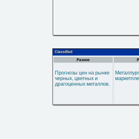
Classified
Разное
Р
Прогнозы цен на рынке
Металлур
черных, цветных и
маркетпл
драгоценных металлов.