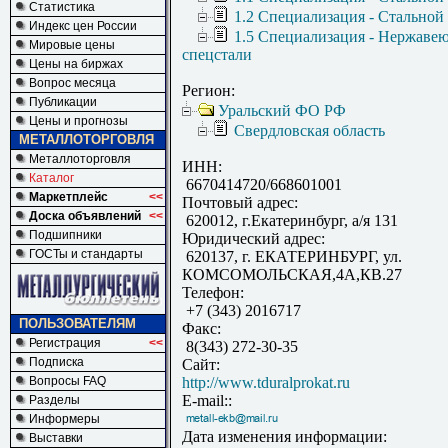
Статистика
1.2 Специализация - Стальной
Индекс цен России
1.5 Специализация - Нержаве
Мировые цены
спецстали
Цены на биржах
Вопрос месяца
Регион:
Публикации
Уральский ФО РФ
Цены и прогнозы
Свердловская область
МЕТАЛЛОТОРГОВЛЯ
Металлоторговля
ИНН:
Каталог
6670414720/668601001
Маркетплейс
<<
Почтовый адрес:
Доска объявлений
<<
620012, г.Екатеринбург, а/я 131
Подшипники
Юридический адрес:
ГОСТы и стандарты
620137, г. ЕКАТЕРИНБУРГ, ул.
КОМСОМОЛЬСКАЯ,4А,КВ.27
Телефон:
+7 (343) 2016717
ПОЛЬЗОВАТЕЛЯМ
Факс:
Регистрация
<<
8(343) 272-30-35
Подписка
Сайт:
Вопросы FAQ
http://www.tduralprokat.ru
E-mail::
Разделы
Информеры
Дата изменения информации:
Выставки