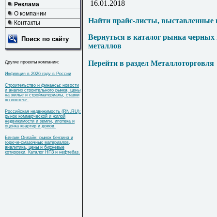
16.01.2018
Реклама
О компании
Найти прайс-листы, выставленные 
Контакты
Вернуться в каталог рынка черных
Поиск по сайту
металлов
Перейти в раздел Металлоторговля
Другие проекты компании:
Инфляция в 2026 году в России
Строительство и финансы: новости
и анализ строительного рынка, цены
на жилье и стройматериалы, ставки
по ипотеке.
Российская недвижимость (RN.RU):
рынок коммерческой и жилой
недвижимости и земли, ипотека и
оценка квартир и домов.
Бензин Онлайн: рынок бензина и
горюче-смазочных материалов,
аналитика, цены и биржевые
котировки. Каталог НПЗ и нефтебаз.