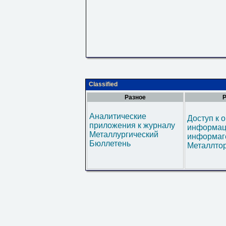
Classified
Разное
Р
Аналитические
Доступ к 
приложения к журналу
информац
Металлургический
информаг
Бюллетень
Металлтор