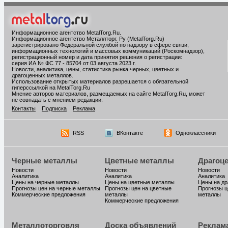
Информационное агентство MetalTorg.Ru
.
Информационное агентство Металлторг. Ру (MetalTorg.Ru)
зарегистрировано Федеральной службой по надзору в сфере связи,
информационных технологий и массовых коммуникаций (Роскомнадзор),
регистрационный номер и дата принятия решения о регистрации:
серия ИА № ФС 77 - 85704 от 03 августа 2023 г.
Новости, аналитика, цены, статистика рынка черных, цветных и
драгоценных металлов.
Использование открытых материалов разрешается с обязательной
гиперссылкой на MetalTorg.Ru
Мнение авторов материалов, размещаемых на сайте MetalTorg.Ru, может
не совпадать с мнением редакции.
Контакты
Подписка
Реклама
RSS
ВКонтакте
Одноклассники
Черные металлы
Цветные металлы
Драгоц
Новости
Новости
Новости
Аналитика
Аналитика
Аналитика
Цены на черные металлы
Цены на цветные металлы
Цены на д
Прогнозы цен на черные металлы
Прогнозы цен на цветные
Прогнозы ц
Коммерческие предложения
металлы
металлы
Коммерческие предложения
Металлоторговля
Доска объявлений
Реклам