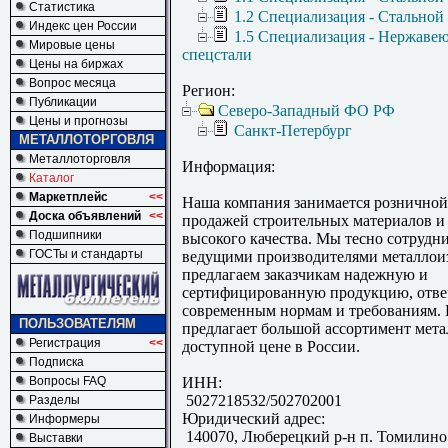
Статистика
1.2 Специализация - Стальной
Индекс цен России
1.5 Специализация - Нержаве
Мировые цены
спецстали
Цены на биржах
Вопрос месяца
Регион:
Публикации
Северо-Западный ФО РФ
Цены и прогнозы
Санкт-Петербург
МЕТАЛЛОТОРГОВЛЯ
Металлоторговля
Информация:
Каталог
Маркетплейс
<<
Наша компания занимается розничной
Доска объявлений
<<
продажей строительных материалов и
Подшипники
высокого качества. Мы тесно сотрудн
ГОСТы и стандарты
ведущими производителями металлои
предлагаем заказчикам надежную и
сертифицированную продукцию, отв
современным нормам и требованиям.
ПОЛЬЗОВАТЕЛЯМ
предлагает большой ассортимент мета
Регистрация
<<
доступной цене в России.
Подписка
Вопросы FAQ
ИНН:
5027218532/502702001
Разделы
Юридический адрес:
Информеры
140070, Люберецкий р-н п. Томилино 
Выставки