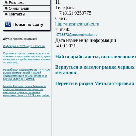
11
Реклама
Телефон:
О компании
+7 (812) 9253775
Контакты
Сайт:
http://mosmetmarket.ru
Поиск по сайту
E-mail::
Другие проекты компании:
Дата изменения информации:
4.09.2021
Инфляция в 2026 году в России
Строительство и финансы: новости
Найти прайс-листы, выставленные 
и анализ строительного рынка, цены
на жилье и стройматериалы, ставки
по ипотеке.
Вернуться в каталог рынка черных
Российская недвижимость (RN.RU):
металлов
рынок коммерческой и жилой
недвижимости и земли, ипотека и
оценка квартир и домов.
Перейти в раздел Металлоторговля
Бензин Онлайн: рынок бензина и
горюче-смазочных материалов,
аналитика, цены и биржевые
котировки. Каталог НПЗ и нефтебаз.