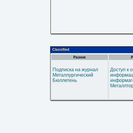
Classified
Разное
Р
Подписка на журнал
Доступ к 
Металлургический
информац
Бюллетень
информаг
Металлтор