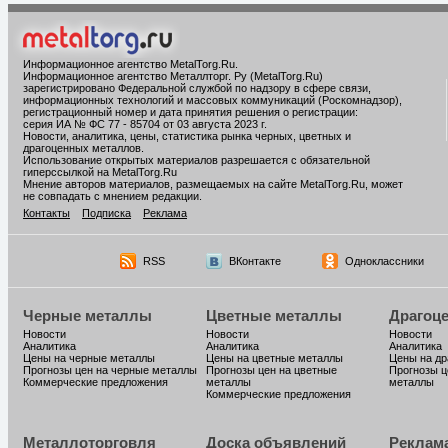
Информационное агентство MetalTorg.Ru
.
Информационное агентство Металлторг. Ру (MetalTorg.Ru)
зарегистрировано Федеральной службой по надзору в сфере связи,
информационных технологий и массовых коммуникаций (Роскомнадзор),
регистрационный номер и дата принятия решения о регистрации:
серия ИА № ФС 77 - 85704 от 03 августа 2023 г.
Новости, аналитика, цены, статистика рынка черных, цветных и
драгоценных металлов.
Использование открытых материалов разрешается с обязательной
гиперссылкой на MetalTorg.Ru
Мнение авторов материалов, размещаемых на сайте MetalTorg.Ru, может
не совпадать с мнением редакции.
Контакты
Подписка
Реклама
RSS
ВКонтакте
Одноклассники
Черные металлы
Цветные металлы
Драгоц
Новости
Новости
Новости
Аналитика
Аналитика
Аналитика
Цены на черные металлы
Цены на цветные металлы
Цены на д
Прогнозы цен на черные металлы
Прогнозы цен на цветные
Прогнозы ц
Коммерческие предложения
металлы
металлы
Коммерческие предложения
Металлоторговля
Доска объявлений
Реклам