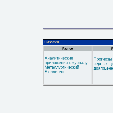
Classified
Разное
Р
Аналитические
Прогнозы 
приложения к журналу
черных, ц
Металлургический
драгоценн
Бюллетень