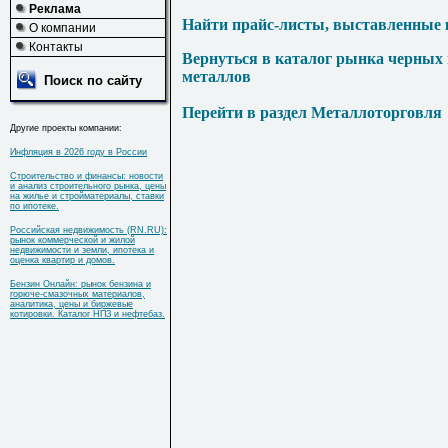
Реклама
Найти прайс-листы, выставленные 
О компании
Контакты
Вернуться в каталог рынка черных
металлов
Поиск по сайту
Перейти в раздел Металлоторговля
Другие проекты компании:
Инфляция в 2026 году в России
Строительство и финансы: новости
и анализ строительного рынка, цены
на жилье и стройматериалы, ставки
по ипотеке.
Российская недвижимость (RN.RU):
рынок коммерческой и жилой
недвижимости и земли, ипотека и
оценка квартир и домов.
Бензин Онлайн: рынок бензина и
горюче-смазочных материалов,
аналитика, цены и биржевые
котировки. Каталог НПЗ и нефтебаз.