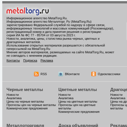
Информационное агентство MetalTorg.Ru
.
Информационное агентство Металлторг. Ру (MetalTorg.Ru)
зарегистрировано Федеральной службой по надзору в сфере связи,
информационных технологий и массовых коммуникаций (Роскомнадзор),
регистрационный номер и дата принятия решения о регистрации:
серия ИА № ФС 77 - 85704 от 03 августа 2023 г.
Новости, аналитика, цены, статистика рынка черных, цветных и
драгоценных металлов.
Использование открытых материалов разрешается с обязательной
гиперссылкой на MetalTorg.Ru
Мнение авторов материалов, размещаемых на сайте MetalTorg.Ru, может
не совпадать с мнением редакции.
Контакты
Подписка
Реклама
RSS
ВКонтакте
Одноклассники
Черные металлы
Цветные металлы
Драгоц
Новости
Новости
Новости
Аналитика
Аналитика
Аналитика
Цены на черные металлы
Цены на цветные металлы
Цены на д
Прогнозы цен на черные металлы
Прогнозы цен на цветные
Прогнозы ц
Коммерческие предложения
металлы
металлы
Коммерческие предложения
Металлоторговля
Доска объявлений
Реклам