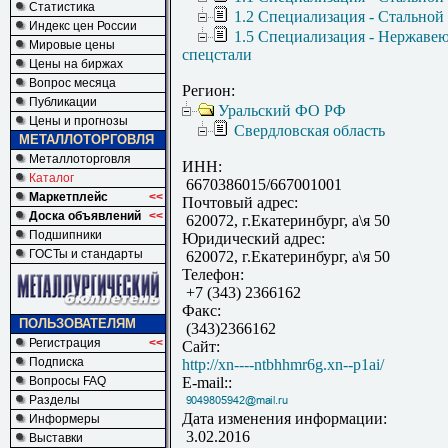
Статистика
1.2 Специализация - Стальной
Индекс цен России
1.5 Специализация - Нержаве
Мировые цены
спецстали
Цены на биржах
Вопрос месяца
Регион:
Публикации
Уральский ФО РФ
Цены и прогнозы
Свердловская область
МЕТАЛЛОТОРГОВЛЯ
Металлоторговля
ИНН:
Каталог
6670386015/667001001
Маркетплейс
<<
Почтовый адрес:
Доска объявлений
<<
620072, г.Екатеринбург, а\я 50
Подшипники
Юридический адрес:
ГОСТы и стандарты
620072, г.Екатеринбург, а\я 50
Телефон:
+7 (343) 2366162
Факс:
ПОЛЬЗОВАТЕЛЯМ
(343)2366162
Регистрация
<<
Сайт:
Подписка
http://xn----ntbhhmr6g.xn--p1ai/
Вопросы FAQ
E-mail::
Разделы
Дата изменения информации:
Информеры
3.02.2016
Выставки