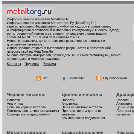
Информационное агентство MetalTorg.Ru
.
Информационное агентство Металлторг. Ру (MetalTorg.Ru)
зарегистрировано Федеральной службой по надзору в сфере связи,
информационных технологий и массовых коммуникаций (Роскомнадзор),
регистрационный номер и дата принятия решения о регистрации:
серия ИА № ФС 77 - 85704 от 03 августа 2023 г.
Новости, аналитика, цены, статистика рынка черных, цветных и
драгоценных металлов.
Использование открытых материалов разрешается с обязательной
гиперссылкой на MetalTorg.Ru
Мнение авторов материалов, размещаемых на сайте MetalTorg.Ru, может
не совпадать с мнением редакции.
Контакты
Подписка
Реклама
RSS
ВКонтакте
Одноклассники
Черные металлы
Цветные металлы
Драгоц
Новости
Новости
Новости
Аналитика
Аналитика
Аналитика
Цены на черные металлы
Цены на цветные металлы
Цены на д
Прогнозы цен на черные металлы
Прогнозы цен на цветные
Прогнозы ц
Коммерческие предложения
металлы
металлы
Коммерческие предложения
Металлоторговля
Доска объявлений
Реклам