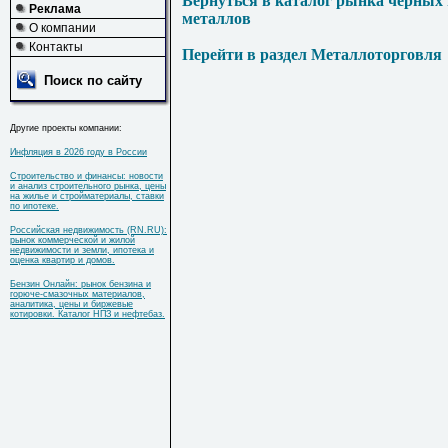
Вернуться в каталог рынка черных
Реклама
металлов
О компании
Контакты
Перейти в раздел Металлоторговля
Поиск по сайту
Другие проекты компании:
Инфляция в 2026 году в России
Строительство и финансы: новости
и анализ строительного рынка, цены
на жилье и стройматериалы, ставки
по ипотеке.
Российская недвижимость (RN.RU):
рынок коммерческой и жилой
недвижимости и земли, ипотека и
оценка квартир и домов.
Бензин Онлайн: рынок бензина и
горюче-смазочных материалов,
аналитика, цены и биржевые
котировки. Каталог НПЗ и нефтебаз.