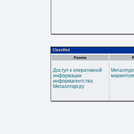
Classified
Разное
Р
Доступ к оперативной
Металлур
информации
маркетпл
информагентства
Металлторг.ру