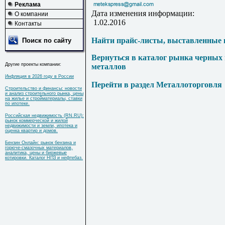
Реклама
Дата изменения информации:
О компании
1.02.2016
Контакты
Найти прайс-листы, выставленные 
Поиск по сайту
Вернуться в каталог рынка черных
Другие проекты компании:
металлов
Инфляция в 2026 году в России
Перейти в раздел Металлоторговля
Строительство и финансы: новости
и анализ строительного рынка, цены
на жилье и стройматериалы, ставки
по ипотеке.
Российская недвижимость (RN.RU):
рынок коммерческой и жилой
недвижимости и земли, ипотека и
оценка квартир и домов.
Бензин Онлайн: рынок бензина и
горюче-смазочных материалов,
аналитика, цены и биржевые
котировки. Каталог НПЗ и нефтебаз.