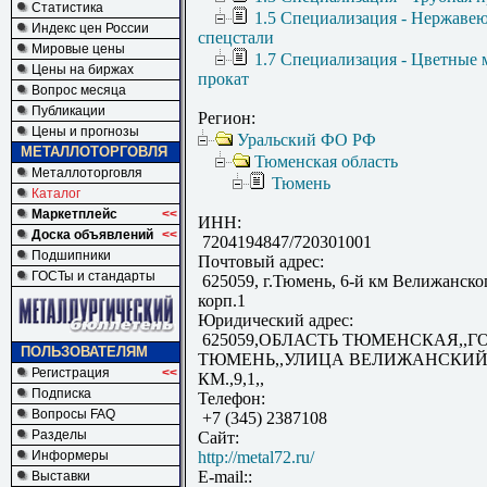
Статистика
1.5 Специализация - Нержаве
Индекс цен России
спецстали
Мировые цены
1.7 Специализация - Цветные 
Цены на биржах
прокат
Вопрос месяца
Публикации
Регион:
Цены и прогнозы
Уральский ФО РФ
МЕТАЛЛОТОРГОВЛЯ
Тюменская область
Металлоторговля
Тюмень
Каталог
Маркетплейс
<<
ИНН:
Доска объявлений
<<
7204194847/720301001
Подшипники
Почтовый адрес:
ГОСТы и стандарты
625059, г.Тюмень, 6-й км Велижанского
корп.1
Юридический адрес:
625059,ОБЛАСТЬ ТЮМЕНСКАЯ,,Г
ПОЛЬЗОВАТЕЛЯМ
ТЮМЕНЬ,,УЛИЦА ВЕЛИЖАНСКИЙ 
Регистрация
<<
КМ.,9,1,,
Подписка
Телефон:
Вопросы FAQ
+7 (345) 2387108
Разделы
Сайт:
Информеры
http://metal72.ru/
E-mail::
Выставки