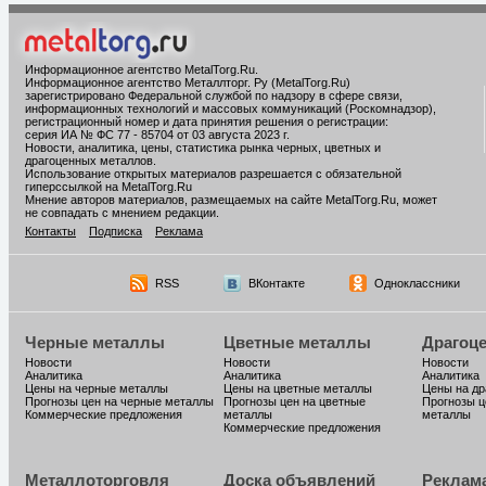
Информационное агентство MetalTorg.Ru
.
Информационное агентство Металлторг. Ру (MetalTorg.Ru)
зарегистрировано Федеральной службой по надзору в сфере связи,
информационных технологий и массовых коммуникаций (Роскомнадзор),
регистрационный номер и дата принятия решения о регистрации:
серия ИА № ФС 77 - 85704 от 03 августа 2023 г.
Новости, аналитика, цены, статистика рынка черных, цветных и
драгоценных металлов.
Использование открытых материалов разрешается с обязательной
гиперссылкой на MetalTorg.Ru
Мнение авторов материалов, размещаемых на сайте MetalTorg.Ru, может
не совпадать с мнением редакции.
Контакты
Подписка
Реклама
RSS
ВКонтакте
Одноклассники
Черные металлы
Цветные металлы
Драгоц
Новости
Новости
Новости
Аналитика
Аналитика
Аналитика
Цены на черные металлы
Цены на цветные металлы
Цены на д
Прогнозы цен на черные металлы
Прогнозы цен на цветные
Прогнозы ц
Коммерческие предложения
металлы
металлы
Коммерческие предложения
Металлоторговля
Доска объявлений
Реклам