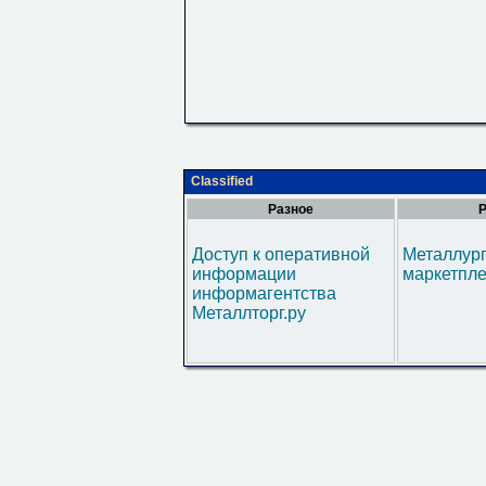
Classified
Разное
Р
Доступ к оперативной
Металлур
информации
маркетпл
информагентства
Металлторг.ру