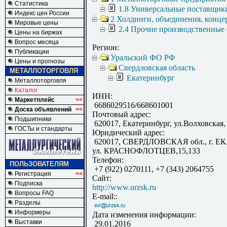
Статистика
1.8 Универсальные поставщик
Индекс цен России
2 Холдинги, объединения, конц
Мировые цены
2.4 Прочие производственные
Цены на биржах
Вопрос месяца
Регион:
Публикации
Уральский ФО РФ
Цены и прогнозы
Свердловская область
МЕТАЛЛОТОРГОВЛЯ
Екатеринбург
Металлоторговля
Каталог
ИНН:
Маркетплейс
<<
6686029516/668601001
Доска объявлений
<<
Почтовый адрес:
Подшипники
620017, Екатеринбург, ул.Волховская, 
ГОСТы и стандарты
Юридический адрес:
620017, СВЕРДЛОВСКАЯ обл., г. Е
ул. КРАСНОФЛОТЦЕВ,15,133
Телефон:
ПОЛЬЗОВАТЕЛЯМ
+7 (922) 0270111, +7 (343) 2064755
Регистрация
<<
Сайт:
Подписка
http://www.urzsk.ru
Вопросы FAQ
E-mail::
Разделы
Информеры
Дата изменения информации:
Выставки
29.01.2016