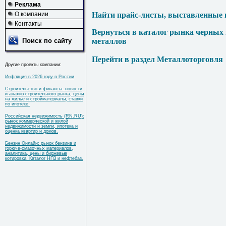
Реклама
О компании
Найти прайс-листы, выставленные 
Контакты
Вернуться в каталог рынка черных
Поиск по сайту
металлов
Перейти в раздел Металлоторговля
Другие проекты компании:
Инфляция в 2026 году в России
Строительство и финансы: новости
и анализ строительного рынка, цены
на жилье и стройматериалы, ставки
по ипотеке.
Российская недвижимость (RN.RU):
рынок коммерческой и жилой
недвижимости и земли, ипотека и
оценка квартир и домов.
Бензин Онлайн: рынок бензина и
горюче-смазочных материалов,
аналитика, цены и биржевые
котировки. Каталог НПЗ и нефтебаз.