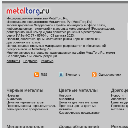
Информационное агентство MetalTorg.Ru
.
Информационное агентство Металлторг. Ру (MetalTorg.Ru)
зарегистрировано Федеральной службой по надзору в сфере связи,
информационных технологий и массовых коммуникаций (Роскомнадзор),
регистрационный номер и дата принятия решения о регистрации:
серия ИА № ФС 77 - 85704 от 03 августа 2023 г.
Новости, аналитика, цены, статистика рынка черных, цветных и
драгоценных металлов.
Использование открытых материалов разрешается с обязательной
гиперссылкой на MetalTorg.Ru
Мнение авторов материалов, размещаемых на сайте MetalTorg.Ru, может
не совпадать с мнением редакции.
Контакты
Подписка
Реклама
RSS
ВКонтакте
Одноклассники
Черные металлы
Цветные металлы
Драгоц
Новости
Новости
Новости
Аналитика
Аналитика
Аналитика
Цены на черные металлы
Цены на цветные металлы
Цены на д
Прогнозы цен на черные металлы
Прогнозы цен на цветные
Прогнозы ц
Коммерческие предложения
металлы
металлы
Коммерческие предложения
Металлоторговля
Доска объявлений
Реклам