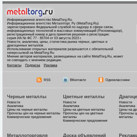
Информационное агентство MetalTorg.Ru
.
Информационное агентство Металлторг. Ру (MetalTorg.Ru)
зарегистрировано Федеральной службой по надзору в сфере связи,
информационных технологий и массовых коммуникаций (Роскомнадзор),
регистрационный номер и дата принятия решения о регистрации:
серия ИА № ФС 77 - 85704 от 03 августа 2023 г.
Новости, аналитика, цены, статистика рынка черных, цветных и
драгоценных металлов.
Использование открытых материалов разрешается с обязательной
гиперссылкой на MetalTorg.Ru
Мнение авторов материалов, размещаемых на сайте MetalTorg.Ru, может
не совпадать с мнением редакции.
Контакты
Подписка
Реклама
RSS
ВКонтакте
Одноклассники
Черные металлы
Цветные металлы
Драгоц
Новости
Новости
Новости
Аналитика
Аналитика
Аналитика
Цены на черные металлы
Цены на цветные металлы
Цены на д
Прогнозы цен на черные металлы
Прогнозы цен на цветные
Прогнозы ц
Коммерческие предложения
металлы
металлы
Коммерческие предложения
Металлоторговля
Доска объявлений
Реклам