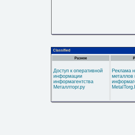
Classified
Разное
Р
Доступ к оперативной
Реклама н
информации
металлов 
информагентства
информаг
Металлторг.ру
MetalTorg