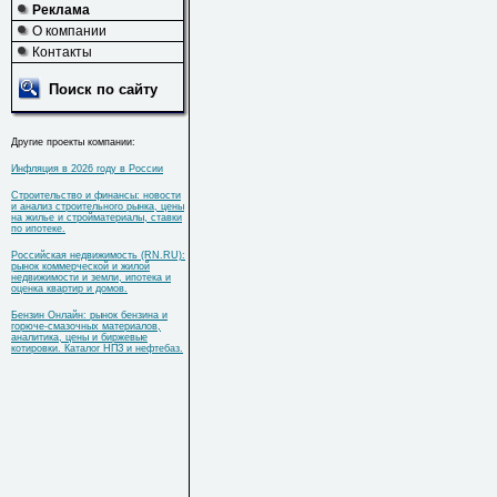
Реклама
О компании
Контакты
Поиск по сайту
Другие проекты компании:
Инфляция в 2026 году в России
Строительство и финансы: новости
и анализ строительного рынка, цены
на жилье и стройматериалы, ставки
по ипотеке.
Российская недвижимость (RN.RU):
рынок коммерческой и жилой
недвижимости и земли, ипотека и
оценка квартир и домов.
Бензин Онлайн: рынок бензина и
горюче-смазочных материалов,
аналитика, цены и биржевые
котировки. Каталог НПЗ и нефтебаз.