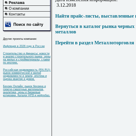
Реклама
3.12.2018
О компании
Контакты
Найти прайс-листы, выставленные 
Поиск по сайту
Вернуться в каталог рынка черных
металлов
Другие проекты компании:
Перейти в раздел Металлоторговля
Инфляция в 2026 году в России
Строительство и финансы: новости
и анализ строительного рынка, цены
на жилье и стройматериалы, ставки
по ипотеке.
Российская недвижимость (RN.RU):
рынок коммерческой и жилой
недвижимости и земли, ипотека и
оценка квартир и домов.
Бензин Онлайн: рынок бензина и
горюче-смазочных материалов,
аналитика, цены и биржевые
котировки. Каталог НПЗ и нефтебаз.