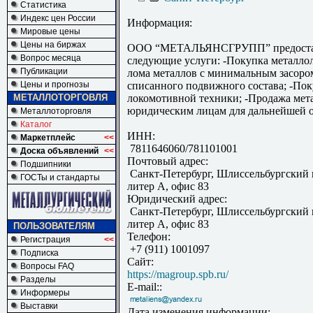
Статистика
Индекс цен России
Информация:
Мировые цены
Цены на биржах
ООО “МЕТАЛЬЯНСГРУПП” предоста
Вопрос месяца
следующие услуги: -Покупка металлол
Публикации
лома металлов с минимальным засором
Цены и прогнозы
списанного подвижного состава; -По
МЕТАЛЛОТОРГОВЛЯ
локомотивной техники; -Продажа мет
юридическим лицам для дальнейшей о
Металлоторговля
Каталог
ИНН:
Маркетплейс
<<
7811646060/781101001
Доска объявлений
<<
Почтовый адрес:
Подшипники
Санкт-Петербург, Шлиссельбургский 
ГОСТы и стандарты
литер А, офис 83
Юридический адрес:
Санкт-Петербург, Шлиссельбургский 
литер А, офис 83
ПОЛЬЗОВАТЕЛЯМ
Телефон:
Регистрация
<<
+7 (911) 1001097
Подписка
Сайт:
Вопросы FAQ
https://magroup.spb.ru/
Разделы
E-mail::
Информеры
Выставки
Дата изменения информации: