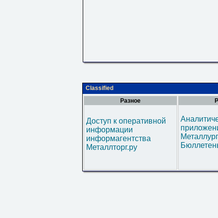
Classified
Разное
Р
Аналитич
Доступ к оперативной
приложени
информации
Металлур
информагентства
Бюллетен
Металлторг.ру