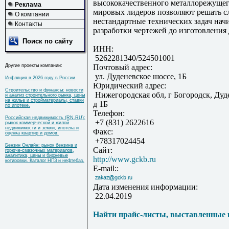
высококачественного металлорежущег
Реклама
мировых лидеров позволяют решать 
О компании
нестандартные технических задач нач
Контакты
разработки чертежей до изготовления 
Поиск по сайту
ИНН:
5262281340/524501001
Другие проекты компании:
Почтовый адрес:
ул. Дуденевское шоссе, 1Б
Инфляция в 2026 году в России
Юридический адрес:
Строительство и финансы: новости
Нижегородская обл, г Богородск, Дуд
и анализ строительного рынка, цены
на жилье и стройматериалы, ставки
д 1Б
по ипотеке.
Телефон:
Российская недвижимость (RN.RU):
+7 (831) 2622616
рынок коммерческой и жилой
недвижимости и земли, ипотека и
Факс:
оценка квартир и домов.
+78317024454
Бензин Онлайн: рынок бензина и
Сайт:
горюче-смазочных материалов,
аналитика, цены и биржевые
http://www.gckb.ru
котировки. Каталог НПЗ и нефтебаз.
E-mail::
Дата изменения информации:
22.04.2019
Найти прайс-листы, выставленные 