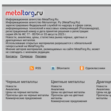
Информационное агентство MetalTorg.Ru
.
Информационное агентство Металлторг. Ру (MetalTorg.Ru)
зарегистрировано Федеральной службой по надзору в сфере связи,
информационных технологий и массовых коммуникаций (Роскомнадзор),
регистрационный номер и дата принятия решения о регистрации:
серия ИА № ФС 77 - 85704 от 03 августа 2023 г.
Новости, аналитика, цены, статистика рынка черных, цветных и
драгоценных металлов.
Использование открытых материалов разрешается с обязательной
гиперссылкой на MetalTorg.Ru
Мнение авторов материалов, размещаемых на сайте MetalTorg.Ru, может
не совпадать с мнением редакции.
Контакты
Подписка
Реклама
RSS
ВКонтакте
Одноклассники
Черные металлы
Цветные металлы
Драгоц
Новости
Новости
Новости
Аналитика
Аналитика
Аналитика
Цены на черные металлы
Цены на цветные металлы
Цены на д
Прогнозы цен на черные металлы
Прогнозы цен на цветные
Прогнозы ц
Коммерческие предложения
металлы
металлы
Коммерческие предложения