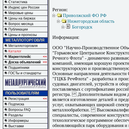
Статистика
Индекс цен России
Регион:
Мировые цены
Приволжский ФО РФ
Цены на биржах
Нижегородская область
Вопрос месяца
Богородск
Публикации
Цены и прогнозы
Информация:
МЕТАЛЛОТОРГОВЛЯ
Металлоторговля
ООО "Научно-Производственное Объ
Каталог
"Горьковское Центральное Конструкт
Маркетплейс
<<
Речного Флота" - динамично развива
Доска объявлений
<<
компаний, имеющая хорошую проектн
Подшипники
конструкторскую и производственн
ГОСТы и стандарты
Основные направления деятельност
"ГЦКБ РечФлота" - разработка и произ
судовых двигателей, устройств и обо
поставляемых с сертификатами росси
ПОЛЬЗОВАТЕЛЯМ
регистра. Дополнительным видом д
Регистрация
<<
является изготовление деталей и пред
Подписка
услуг, охватывающих широкий спектр 
металлообработки. Высококвалифи
Вопросы FAQ
специалисты, современное конструкто
Разделы
технологическое программное обеспе
Информеры
обновляющийся парк оборудования и
Выставки