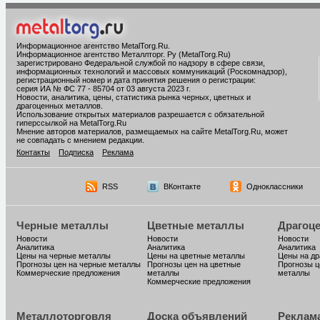
Информационное агентство MetalTorg.Ru
.
Информационное агентство Металлторг. Ру (MetalTorg.Ru)
зарегистрировано Федеральной службой по надзору в сфере связи,
информационных технологий и массовых коммуникаций (Роскомнадзор),
регистрационный номер и дата принятия решения о регистрации:
серия ИА № ФС 77 - 85704 от 03 августа 2023 г.
Новости, аналитика, цены, статистика рынка черных, цветных и
драгоценных металлов.
Использование открытых материалов разрешается с обязательной
гиперссылкой на MetalTorg.Ru
Мнение авторов материалов, размещаемых на сайте MetalTorg.Ru, может
не совпадать с мнением редакции.
Контакты
Подписка
Реклама
RSS
ВКонтакте
Одноклассники
Черные металлы
Цветные металлы
Драгоц
Новости
Новости
Новости
Аналитика
Аналитика
Аналитика
Цены на черные металлы
Цены на цветные металлы
Цены на д
Прогнозы цен на черные металлы
Прогнозы цен на цветные
Прогнозы ц
Коммерческие предложения
металлы
металлы
Коммерческие предложения
Металлоторговля
Доска объявлений
Реклам