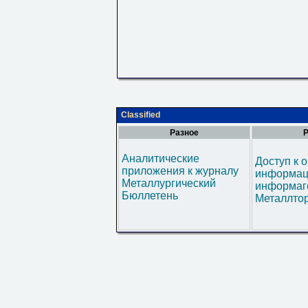
Classified
Разное
Р
Аналитические
Доступ к 
приложения к журналу
информац
Металлургический
информаг
Бюллетень
Металлтор