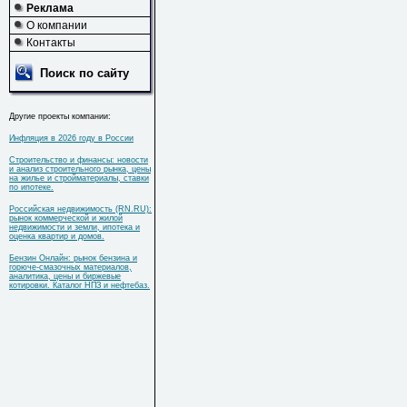
Реклама
О компании
Контакты
Поиск по сайту
Другие проекты компании:
Инфляция в 2026 году в России
Строительство и финансы: новости
и анализ строительного рынка, цены
на жилье и стройматериалы, ставки
по ипотеке.
Российская недвижимость (RN.RU):
рынок коммерческой и жилой
недвижимости и земли, ипотека и
оценка квартир и домов.
Бензин Онлайн: рынок бензина и
горюче-смазочных материалов,
аналитика, цены и биржевые
котировки. Каталог НПЗ и нефтебаз.