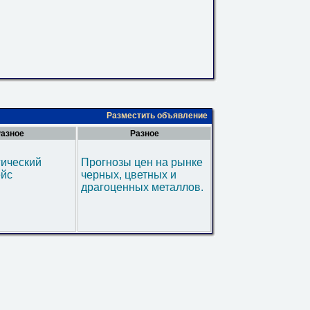
Разместить объявление
азное
Разное
гический
Прогнозы цен на рынке
ейс
черных, цветных и
драгоценных металлов.