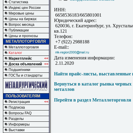
Статистика
Индекс цен России
ИНН:
Мировые цены
6658536183/665801001
Цены на биржах
Юридический адрес:
Вопрос месяца
620036, г. Екатеринбург, ул. Хрусталь
Публикации
кв.121
Цены и прогнозы
Телефон:
МЕТАЛЛОТОРГОВЛЯ
+7 (922) 2988188
E-mail::
Металлоторговля
Каталог
Дата изменения информации:
Маркетплейс
<<
2.11.2020
Доска объявлений
<<
Подшипники
Найти прайс-листы, выставленные 
ГОСТы и стандарты
Вернуться в каталог рынка черных
металлов
ПОЛЬЗОВАТЕЛЯМ
Перейти в раздел Металлоторговля
Регистрация
<<
Подписка
Вопросы FAQ
Разделы
Информеры
Выставки