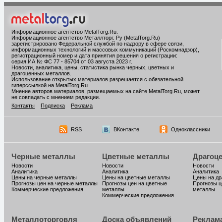
Информационное агентство MetalTorg.Ru
.
Информационное агентство Металлторг. Ру (MetalTorg.Ru)
зарегистрировано Федеральной службой по надзору в сфере связи,
информационных технологий и массовых коммуникаций (Роскомнадзор),
регистрационный номер и дата принятия решения о регистрации:
серия ИА № ФС 77 - 85704 от 03 августа 2023 г.
Новости, аналитика, цены, статистика рынка черных, цветных и
драгоценных металлов.
Использование открытых материалов разрешается с обязательной
гиперссылкой на MetalTorg.Ru
Мнение авторов материалов, размещаемых на сайте MetalTorg.Ru, может
не совпадать с мнением редакции.
Контакты
Подписка
Реклама
RSS
ВКонтакте
Одноклассники
Черные металлы
Цветные металлы
Драгоц
Новости
Новости
Новости
Аналитика
Аналитика
Аналитика
Цены на черные металлы
Цены на цветные металлы
Цены на д
Прогнозы цен на черные металлы
Прогнозы цен на цветные
Прогнозы ц
Коммерческие предложения
металлы
металлы
Коммерческие предложения
Металлоторговля
Доска объявлений
Реклам