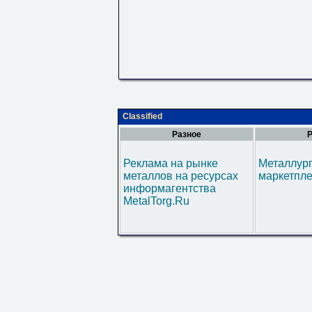
Classified
Разное
Р
Реклама на рынке
Металлур
металлов на ресурсах
маркетпл
информагентства
MetalTorg.Ru