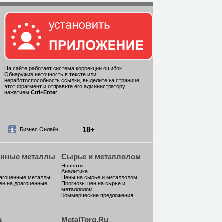
На сайте работает система коррекции ошибок.
Обнаружив неточность в тексте или
неработоспособность ссылки, выделите на странице
этот фрагмент и отправьте его администратору
нажатием
Ctrl
+
Enter
.
18+
Бизнес Онлайн
енные металлы
Сырье и металлолом
Новости
Аналитика
рагоценные металлы
Цены на сырье и металлолом
ен на драгоценные
Прогнозы цен на сырье и
металлолом
Коммерческие предложения
а
MetalTorg.Ru