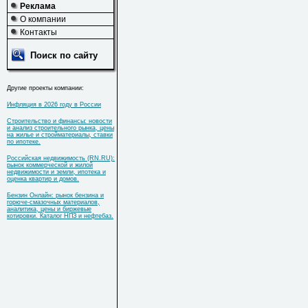
Реклама
О компании
Контакты
Поиск по сайту
Другие проекты компании:
Инфляция в 2026 году в России
Строительство и финансы: новости
и анализ строительного рынка, цены
на жилье и стройматериалы, ставки
по ипотеке.
Российская недвижимость (RN.RU):
рынок коммерческой и жилой
недвижимости и земли, ипотека и
оценка квартир и домов.
Бензин Онлайн: рынок бензина и
горюче-смазочных материалов,
аналитика, цены и биржевые
котировки. Каталог НПЗ и нефтебаз.