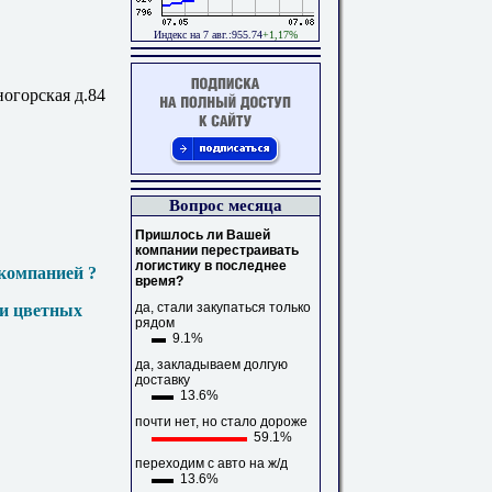
Индекс на 7 авг.:955.74
+1,17%
ногорская д.84
Вопрос месяца
Пришлось ли Вашей
компании перестраивать
логистику в последнее
компанией ?
время?
да, стали закупаться только
 и цветных
рядом
9.1%
да, закладываем долгую
доставку
13.6%
почти нет, но стало дороже
59.1%
переходим с авто на ж/д
13.6%