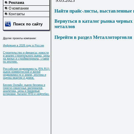
9.03.2023
Реклама
О компании
Найти прайс-листы, выставленные 
Контакты
Вернуться в каталог рынка черных
Поиск по сайту
металлов
Перейти в раздел Металлоторговля
Другие проекты компании:
Инфляция в 2026 году в России
Строительство и финансы: новости
и анализ строительного рынка, цены
на жилье и стройматериалы, ставки
по ипотеке.
Российская недвижимость (RN.RU):
рынок коммерческой и жилой
недвижимости и земли, ипотека и
оценка квартир и домов.
Бензин Онлайн: рынок бензина и
горюче-смазочных материалов,
аналитика, цены и биржевые
котировки. Каталог НПЗ и нефтебаз.