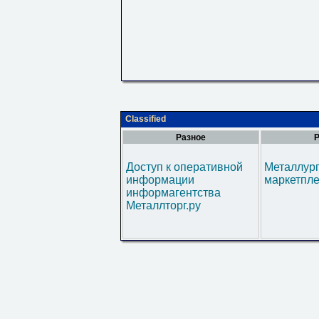
Classified
Разное
Р
Доступ к оперативной
Металлур
информации
маркетпл
информагентства
Металлторг.ру