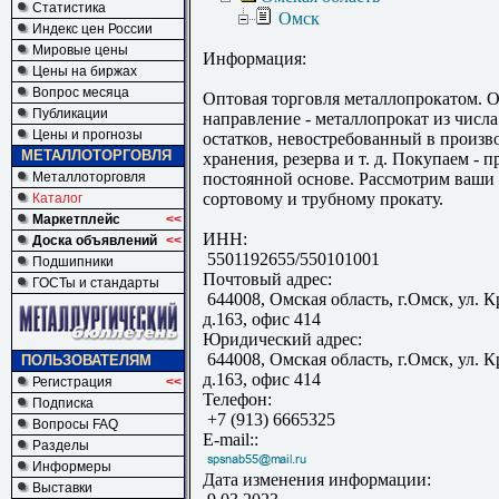
Статистика
Омск
Индекс цен России
Мировые цены
Информация:
Цены на биржах
Вопрос месяца
Оптовая торговля металлопрокатом. 
Публикации
направление - металлопрокат из числа
Цены и прогнозы
остатков, невостребованный в произво
МЕТАЛЛОТОРГОВЛЯ
хранения, резерва и т. д. Покупаем - п
Металлоторговля
постоянной основе. Рассмотрим ваши
сортовому и трубному прокату.
Каталог
Маркетплейс
<<
ИНН:
Доска объявлений
<<
5501192655/550101001
Подшипники
Почтовый адрес:
ГОСТы и стандарты
644008, Омская область, г.Омск, ул. 
д.163, офис 414
Юридический адрес:
644008, Омская область, г.Омск, ул. 
ПОЛЬЗОВАТЕЛЯМ
д.163, офис 414
Регистрация
<<
Телефон:
Подписка
+7 (913) 6665325
Вопросы FAQ
E-mail::
Разделы
Информеры
Дата изменения информации:
Выставки