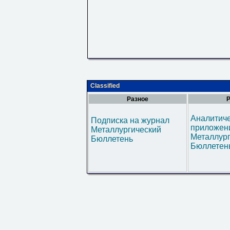
Classified
Разное
Р
Аналитич
Подписка на журнал
приложени
Металлургический
Металлур
Бюллетень
Бюллетен