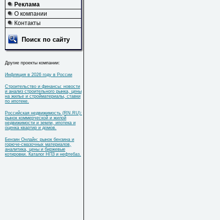
Реклама
О компании
Контакты
Поиск по сайту
Другие проекты компании:
Инфляция в 2026 году в России
Строительство и финансы: новости
и анализ строительного рынка, цены
на жилье и стройматериалы, ставки
по ипотеке.
Российская недвижимость (RN.RU):
рынок коммерческой и жилой
недвижимости и земли, ипотека и
оценка квартир и домов.
Бензин Онлайн: рынок бензина и
горюче-смазочных материалов,
аналитика, цены и биржевые
котировки. Каталог НПЗ и нефтебаз.