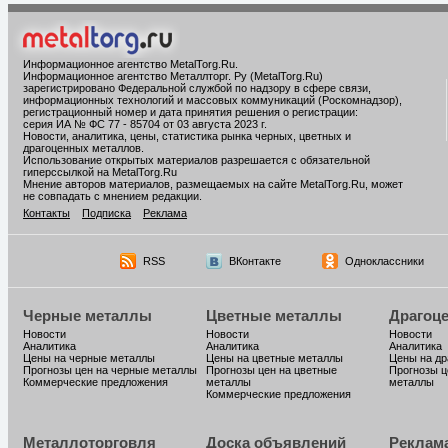
Информационное агентство MetalTorg.Ru
.
Информационное агентство Металлторг. Ру (MetalTorg.Ru)
зарегистрировано Федеральной службой по надзору в сфере связи,
информационных технологий и массовых коммуникаций (Роскомнадзор),
регистрационный номер и дата принятия решения о регистрации:
серия ИА № ФС 77 - 85704 от 03 августа 2023 г.
Новости, аналитика, цены, статистика рынка черных, цветных и
драгоценных металлов.
Использование открытых материалов разрешается с обязательной
гиперссылкой на MetalTorg.Ru
Мнение авторов материалов, размещаемых на сайте MetalTorg.Ru, может
не совпадать с мнением редакции.
Контакты
Подписка
Реклама
RSS
ВКонтакте
Одноклассники
Черные металлы
Цветные металлы
Драгоц
Новости
Новости
Новости
Аналитика
Аналитика
Аналитика
Цены на черные металлы
Цены на цветные металлы
Цены на д
Прогнозы цен на черные металлы
Прогнозы цен на цветные
Прогнозы ц
Коммерческие предложения
металлы
металлы
Коммерческие предложения
Металлоторговля
Доска объявлений
Реклам