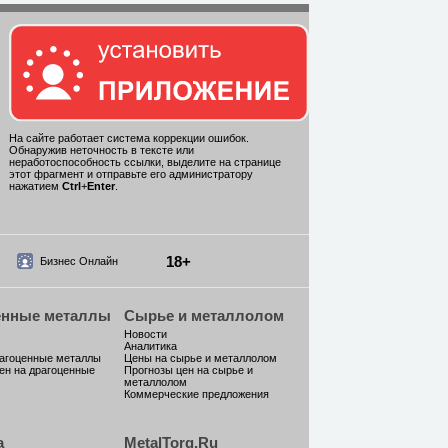
На сайте работает система коррекции ошибок.
Обнаружив неточность в тексте или
неработоспособность ссылки, выделите на странице
этот фрагмент и отправьте его администратору
нажатием
Ctrl
+
Enter
.
18+
Бизнес Онлайн
енные металлы
Сырье и металлолом
Новости
Аналитика
рагоценные металлы
Цены на сырье и металлолом
ен на драгоценные
Прогнозы цен на сырье и
металлолом
Коммерческие предложения
а
MetalTorg.Ru