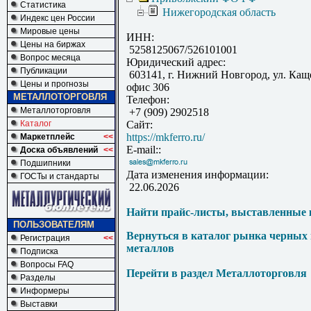
Статистика
Нижегородская область
Индекс цен России
Мировые цены
ИНН:
Цены на биржах
5258125067/526101001
Вопрос месяца
Юридический адрес:
Публикации
603141, г. Нижний Новгород, ул. Каще
Цены и прогнозы
офис 306
МЕТАЛЛОТОРГОВЛЯ
Телефон:
Металлоторговля
+7 (909) 2902518
Каталог
Сайт:
https://mkferro.ru/
Маркетплейс
<<
E-mail::
Доска объявлений
<<
Подшипники
Дата изменения информации:
ГОСТы и стандарты
22.06.2026
Найти прайс-листы, выставленные 
ПОЛЬЗОВАТЕЛЯМ
Вернуться в каталог рынка черных
Регистрация
<<
металлов
Подписка
Вопросы FAQ
Перейти в раздел Металлоторговля
Разделы
Информеры
Выставки