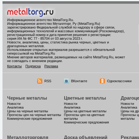
Информационное агентство MetalTorg.Ru
.
Информационное агентство Металлторг. Ру (MetalTorg.Ru)
зарегистрировано Федеральной службой по надзору в сфере связи,
информационных технологий и массовых коммуникаций (Роскомнадзор),
регистрационный номер и дата принятия решения о регистрации:
серия ИА № ФС 77 - 85704 от 03 августа 2023 г.
Новости, аналитика, цены, статистика рынка черных, цветных и
драгоценных металлов.
Использование открытых материалов разрешается с обязательной
гиперссылкой на MetalTorg.Ru
Мнение авторов материалов, размещаемых на сайте MetalTorg.Ru, может
не совпадать с мнением редакции.
Контакты
Подписка
Реклама
RSS
ВКонтакте
Одноклассники
Черные металлы
Цветные металлы
Драгоц
Новости
Новости
Новости
Аналитика
Аналитика
Аналитика
Цены на черные металлы
Цены на цветные металлы
Цены на д
Прогнозы цен на черные металлы
Прогнозы цен на цветные
Прогнозы ц
Коммерческие предложения
металлы
металлы
Коммерческие предложения
Металлоторговля
Доска объявлений
Реклам