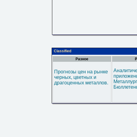
Classified
Разное
Р
Аналитич
Прогнозы цен на рынке
приложени
черных, цветных и
Металлур
драгоценных металлов.
Бюллетен