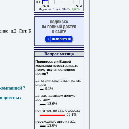
Индекс на 31 июл.:944.72
+0,88%
нко, д.2, Лит. Б
Вопрос месяца
Пришлось ли Вашей
компании перестраивать
логистику в последнее
время?
да, стали закупаться только
рядом
компанией ?
9.1%
да, закладываем долгую
 и цветных
доставку
13.6%
почти нет, но стало дороже
59.1%
переходим с авто на ж/д
13.6%