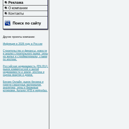
Реклама
О компании
Контакты
Поиск по сайту
Другие проекты компании:
Инфляция в 2026 году в России
Строительство и финансы: новости
и анализ строительного рынка, цены
на жилье и стройматериалы, ставки
по ипотеке.
Российская недвижимость (RN.RU):
рынок коммерческой и жилой
недвижимости и земли, ипотека и
оценка квартир и домов.
Бензин Онлайн: рынок бензина и
горюче-смазочных материалов,
аналитика, цены и биржевые
котировки. Каталог НПЗ и нефтебаз.