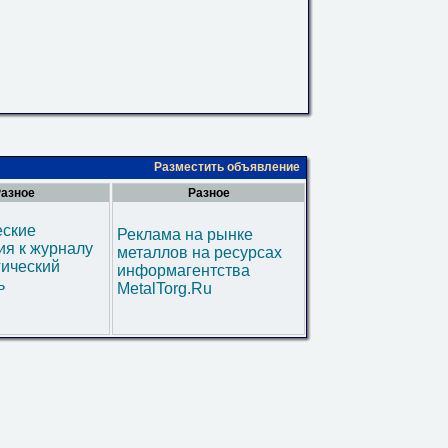
Разместить объявление
азное
Разное
еские
Реклама на рынке
я к журналу
металлов на ресурсах
гический
информагентства
ь
MetalTorg.Ru