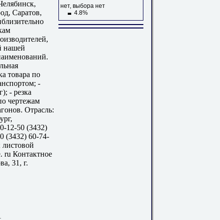
Челябинск,
нет, выбора нет
д, Саратов,
4.8%
риблизительно
кам
роизводителей,
й нашей
наименований.
альная
ка товара по
анспортом; -
; - резка
по чертежам
гонов. Отрасль:
ург,
0-12-50 (3432)
0 (3432) 60-74-
; листовой
. ru Контактное
, 31, г.
1