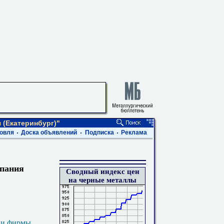
(Екатеринбург)"
овля
Доска объявлений
Подписка
Реклама
пания
Сводный индекс цен
на черные металлы
 и фирмы