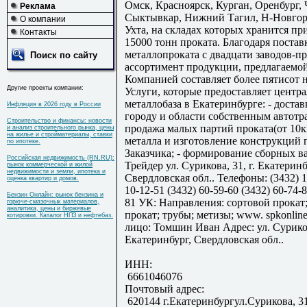
Омск, Красноярск, Курган, Оренбург, 
Реклама
Сыктывкар, Нижний Тагил, Н-Новгоро
О компании
Ухта, на складах которых хранится п
Контакты
15000 тонн проката. Благодаря постав
металлопроката с двадцати заводов-п
Поиск по сайту
ассортимент продукции, предлагаемо
Компанией составляет более пятисот 
Другие проекты компании:
Услуги, которые предоставляет центр
металлобаза в Екатеринбурге: - достав
Инфляция в 2026 году в России
городу и области собственным автотр
Строительство и финансы: новости
продажа малых партий проката(от 10кг)
и анализ строительного рынка, цены
на жилье и стройматериалы, ставки
металла и изготовление конструкций 
по ипотеке.
Заказчика; - формирование сборных ва
Российская недвижимость (RN.RU):
Трейдер ул. Сурикова, 31, г. Екатеринб
рынок коммерческой и жилой
недвижимости и земли, ипотека и
Свердловская обл.. Телефоны: (3432) 1
оценка квартир и домов.
10-12-51 (3432) 60-59-60 (3432) 60-74-8
Бензин Онлайн: рынок бензина и
81 УК: Направления: сортовой прокат
горюче-смазочных материалов,
аналитика, цены и биржевые
прокат; трубы; метизы; www. spkonline
котировки. Каталог НПЗ и нефтебаз.
лицо: Томшин Иван Адрес: ул. Сурикова
Екатеринбург, Свердловская обл..
ИНН:
6661046076
Почтовый адрес:
620144 г.Екатеринбургул.Сурикова, 3