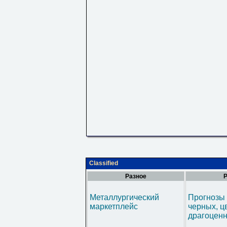
Classified
Разное
Р
Металлургический
Прогнозы 
маркетплейс
черных, ц
драгоценн