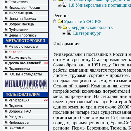
Статистика
1.8 Универсальные поставщик
Индекс цен России
Мировые цены
Регион:
Цены на биржах
Уральский ФО РФ
Вопрос месяца
Свердловская область
Публикации
Екатеринбург
Цены и прогнозы
МЕТАЛЛОТОРГОВЛЯ
Информация:
Металлоторговля
Каталог
Универсальный поставщик в России м
Маркетплейс
<<
оптом и в розницу Сталепромышленн
Доска объявлений
<<
была образована в 1991 году. Основн
Подшипники
работы компании является торговля м
ГОСТы и стандарты
листом, трубами, сортовым прокатом
и нержавеющими сталями, метизами и
Основной задачей Компании является
потребностей конечных потребителей 
ПОЛЬЗОВАТЕЛЯМ
металлопродукции. На сегодняшний 
Регистрация
<<
имеет центральный склад в Екатеринб
Подписка
единовременно хранится около 20000 
Вопросы FAQ
последние четыре года существовани
Разделы
организации были открыты 15 филиа
городах, преимущественно, Урало-Си
Информеры
региона: Пермь, Березники, Тюмень, 
Выставки