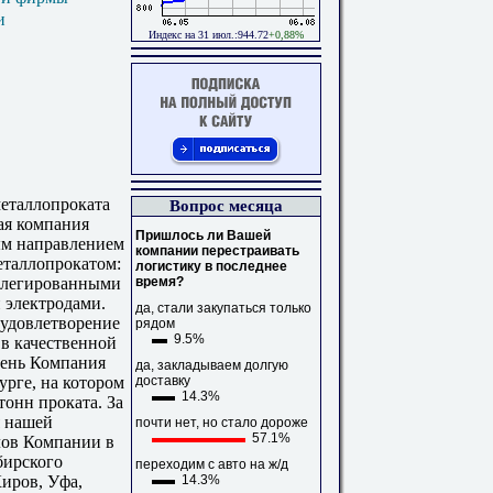
и
Индекс на 31 июл.:944.72
+0,88%
еталлопроката
Вопрос месяца
ая компания
Пришлось ли Вашей
ым направлением
компании перестраивать
еталлопрокатом:
логистику в последнее
время?
, легированными
 электродами.
да, стали закупаться только
 удовлетворение
рядом
9.5%
в качественной
день Компания
да, закладываем долгую
доставку
урге, на котором
14.3%
тонн проката. За
я нашей
почти нет, но стало дороже
57.1%
лов Компании в
бирского
переходим с авто на ж/д
14.3%
Киров, Уфа,