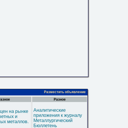
Разместить объявление
азное
Разное
Аналитические
цен на рынке
приложения к журналу
ветных и
Металлургический
ых металлов.
Бюллетень