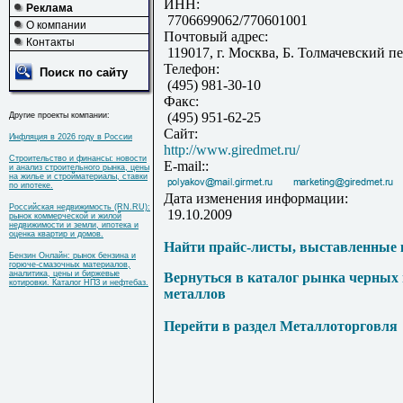
ИНН:
Реклама
7706699062/770601001
О компании
Почтовый адрес:
Контакты
119017, г. Москва, Б. Толмачевский пер
Телефон:
Поиск по сайту
(495) 981-30-10
Факс:
(495) 951-62-25
Другие проекты компании:
Сайт:
Инфляция в 2026 году в России
http://www.giredmet.ru/
Строительство и финансы: новости
E-mail::
и анализ строительного рынка, цены
на жилье и стройматериалы, ставки
по ипотеке.
Дата изменения информации:
Российская недвижимость (RN.RU):
19.10.2009
рынок коммерческой и жилой
недвижимости и земли, ипотека и
оценка квартир и домов.
Найти прайс-листы, выставленные 
Бензин Онлайн: рынок бензина и
горюче-смазочных материалов,
аналитика, цены и биржевые
Вернуться в каталог рынка черных
котировки. Каталог НПЗ и нефтебаз.
металлов
Перейти в раздел Металлоторговля