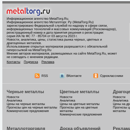
Информационное агентство MetalTorg.Ru
.
Информационное агентство Металлторг. Ру (MetalTorg.Ru)
зарегистрировано Федеральной службой по надзору в сфере связи,
информационных технологий и массовых коммуникаций (Роскомнадзор),
регистрационный номер и дата принятия решения о регистрации:
серия ИА № ФС 77 - 85704 от 03 августа 2023 г.
Новости, аналитика, цены, статистика рынка черных, цветных и
драгоценных металлов.
Использование открытых материалов разрешается с обязательной
гиперссылкой на MetalTorg.Ru
Мнение авторов материалов, размещаемых на сайте MetalTorg.Ru, может
не совпадать с мнением редакции.
Контакты
Подписка
Реклама
RSS
ВКонтакте
Одноклассники
Черные металлы
Цветные металлы
Драгоц
Новости
Новости
Новости
Аналитика
Аналитика
Аналитика
Цены на черные металлы
Цены на цветные металлы
Цены на д
Прогнозы цен на черные металлы
Прогнозы цен на цветные
Прогнозы ц
Коммерческие предложения
металлы
металлы
Коммерческие предложения
Металлоторговля
Доска объявлений
Реклам