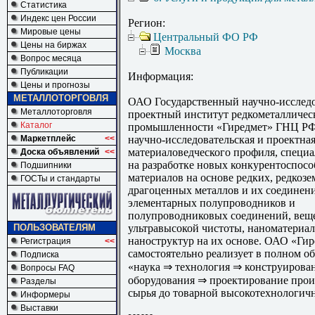
Статистика
Индекс цен России
Регион:
Мировые цены
Центральный ФО РФ
Цены на биржах
Москва
Вопрос месяца
Публикации
Информация:
Цены и прогнозы
МЕТАЛЛОТОРГОВЛЯ
ОАО Государственный научно-исследо
Металлоторговля
проектный институт редкометалличес
Каталог
промышленности «Гиредмет» ГНЦ РФ
Маркетплейс
<<
научно-исследовательская и проектна
материаловедческого профиля, специ
Доска объявлений
<<
на разработке новых конкурентоспос
Подшипники
материалов на основе редких, редкозе
ГОСТы и стандарты
драгоценных металлов и их соединен
элементарных полупроводников и
полупроводниковых соединений, веще
ПОЛЬЗОВАТЕЛЯМ
ультравысокой чистоты, наноматериал
наноструктур на их основе. ОАО «Ги
Регистрация
<<
самостоятельно реализует в полном о
Подписка
«наука ⇒ технология ⇒ конструирова
Вопросы FAQ
оборудования ⇒ проектирование прои
Разделы
сырья до товарной высокотехнологич
Информеры
Выставки