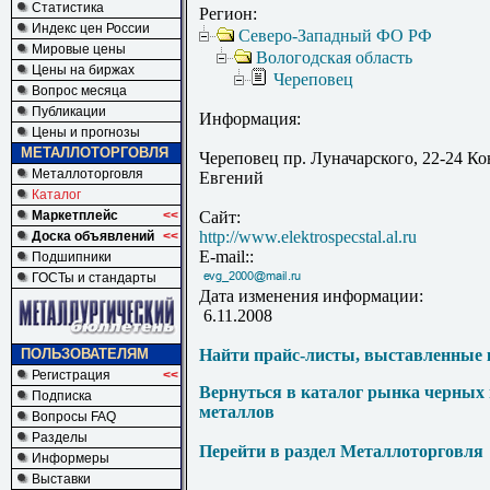
Статистика
Регион:
Индекс цен России
Северо-Западный ФО РФ
Мировые цены
Вологодская область
Цены на биржах
Череповец
Вопрос месяца
Публикации
Информация:
Цены и прогнозы
МЕТАЛЛОТОРГОВЛЯ
Череповец пр. Луначарского, 22-24 Ко
Металлоторговля
Евгений
Каталог
Маркетплейс
<<
Сайт:
http://www.elektrospecstal.al.ru
Доска объявлений
<<
E-mail::
Подшипники
ГОСТы и стандарты
Дата изменения информации:
6.11.2008
ПОЛЬЗОВАТЕЛЯМ
Найти прайс-листы, выставленные 
Регистрация
<<
Вернуться в каталог рынка черных
Подписка
металлов
Вопросы FAQ
Разделы
Перейти в раздел Металлоторговля
Информеры
Выставки