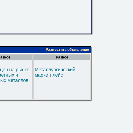
Разместить объявление
азное
Разное
цен на рынке
Металлургический
ветных и
маркетплейс
ых металлов.