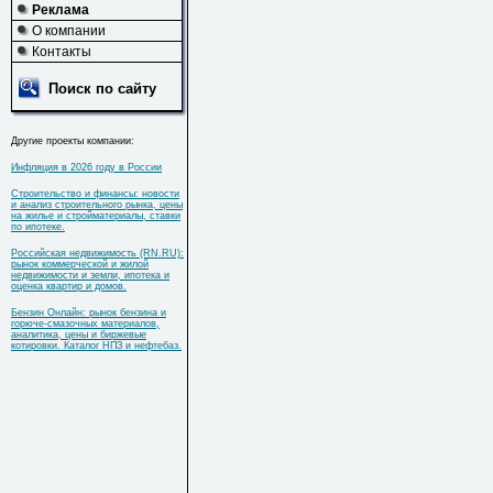
Реклама
О компании
Контакты
Поиск по сайту
Другие проекты компании:
Инфляция в 2026 году в России
Строительство и финансы: новости
и анализ строительного рынка, цены
на жилье и стройматериалы, ставки
по ипотеке.
Российская недвижимость (RN.RU):
рынок коммерческой и жилой
недвижимости и земли, ипотека и
оценка квартир и домов.
Бензин Онлайн: рынок бензина и
горюче-смазочных материалов,
аналитика, цены и биржевые
котировки. Каталог НПЗ и нефтебаз.