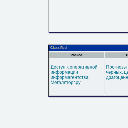
Classified
Разное
Р
Доступ к оперативной
Прогнозы 
информации
черных, ц
информагентства
драгоценн
Металлторг.ру