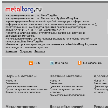
Информационное агентство MetalTorg.Ru
.
Информационное агентство Металлторг. Ру (MetalTorg.Ru)
зарегистрировано Федеральной службой по надзору в сфере связи,
информационных технологий и массовых коммуникаций (Роскомнадзор),
регистрационный номер и дата принятия решения о регистрации:
серия ИА № ФС 77 - 85704 от 03 августа 2023 г.
Новости, аналитика, цены, статистика рынка черных, цветных и
драгоценных металлов.
Использование открытых материалов разрешается с обязательной
гиперссылкой на MetalTorg.Ru
Мнение авторов материалов, размещаемых на сайте MetalTorg.Ru, может
не совпадать с мнением редакции.
Контакты
Подписка
Реклама
RSS
ВКонтакте
Одноклассники
Черные металлы
Цветные металлы
Драгоц
Новости
Новости
Новости
Аналитика
Аналитика
Аналитика
Цены на черные металлы
Цены на цветные металлы
Цены на д
Прогнозы цен на черные металлы
Прогнозы цен на цветные
Прогнозы ц
Коммерческие предложения
металлы
металлы
Коммерческие предложения
Металлоторговля
Доска объявлений
Реклам