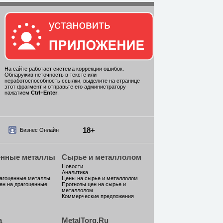
На сайте работает система коррекции ошибок.
Обнаружив неточность в тексте или
неработоспособность ссылки, выделите на странице
этот фрагмент и отправьте его администратору
нажатием
Ctrl
+
Enter
.
18+
Бизнес Онлайн
енные металлы
Сырье и металлолом
Новости
Аналитика
рагоценные металлы
Цены на сырье и металлолом
ен на драгоценные
Прогнозы цен на сырье и
металлолом
Коммерческие предложения
а
MetalTorg.Ru