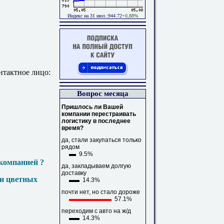
Индекс на 31 июл.:944.72
+0,88%
нтактное лицо:
Вопрос месяца
Пришлось ли Вашей
компании перестраивать
логистику в последнее
время?
да, стали закупаться только
рядом
9.5%
компанией ?
да, закладываем долгую
доставку
 и цветных
14.3%
почти нет, но стало дороже
57.1%
переходим с авто на ж/д
14.3%