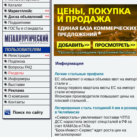
Каталог
Маркетплейс
<<
Доска объявлений
<<
Подшипники
ГОСТы и стандарты
ПОЛЬЗОВАТЕЛЯМ
Регистрация
<<
Подписка
Информация
Вопросы FAQ
Разделы
Легкие стальные профили
Информеры
ЕС объявляет о новых объемах квот на импор
стали и ...
Выставки
К концу первого квартала квоты ЕС на импорт
Реклама
стали исчерпаны
О компании
Японские производители повышают цены на
плоский
стальной
...
Контакты
Легированная сталь толщиной 4 мм в розниц
Поиск по сайту
в Челябинске
«Северсталь» увеличивает поставки ЧТПЗ
ДСС нарастила экспорт спецсталей
в
РФ за
счет КАМАЗа и ГАЗа
"Брок-Инвест-Сервис" ждет роста цен на
металлопрокат