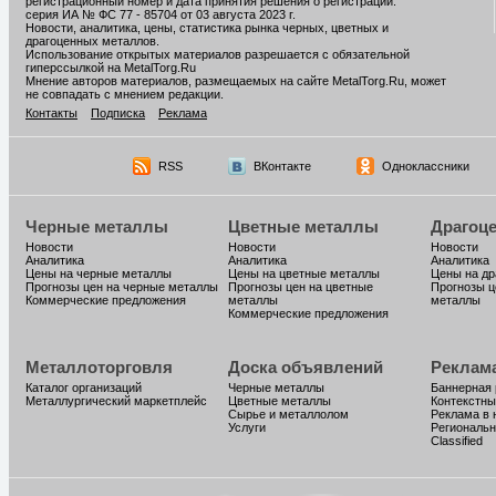
регистрационный номер и дата принятия решения о регистрации:
серия ИА № ФС 77 - 85704 от 03 августа 2023 г.
Новости, аналитика, цены, статистика рынка черных, цветных и
драгоценных металлов.
Использование открытых материалов разрешается с обязательной
гиперссылкой на MetalTorg.Ru
Мнение авторов материалов, размещаемых на сайте MetalTorg.Ru, может
не совпадать с мнением редакции.
Контакты
Подписка
Реклама
RSS
ВКонтакте
Одноклассники
Черные металлы
Цветные металлы
Драгоц
Новости
Новости
Новости
Аналитика
Аналитика
Аналитика
Цены на черные металлы
Цены на цветные металлы
Цены на д
Прогнозы цен на черные металлы
Прогнозы цен на цветные
Прогнозы ц
Коммерческие предложения
металлы
металлы
Коммерческие предложения
Металлоторговля
Доска объявлений
Реклам
Каталог организаций
Черные металлы
Баннерная
Металлургический маркетплейс
Цветные металлы
Контекстны
Сырье и металлолом
Реклама в 
Услуги
Региональн
Classified