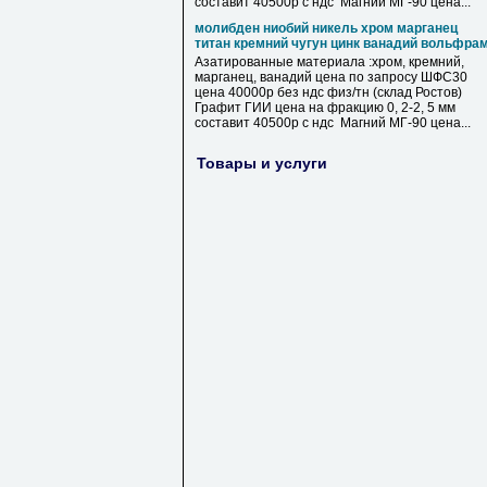
составит 40500р с ндс Магний МГ-90 цена...
молибден ниобий никель хром марганец
титан кремний чугун цинк ванадий вольфра
Азатированные материала :хром, кремний,
марганец, ванадий цена по запросу ШФС30
цена 40000р без ндс физ/тн (склад Ростов)
Графит ГИИ цена на фракцию 0, 2-2, 5 мм
составит 40500р с ндс Магний МГ-90 цена...
Товары и услуги