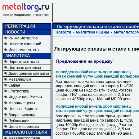
РЕГИСТРАЦИЯ
Легирующие сплавы и стали с ниоби
НОВОСТИ
Новости
Аналитика и цены
Металлоторг
Рынка металлов
Новости компаний
Легирующие сплавы и стали с ни
Информагентства
АНАЛИТИКА
Предложения на продажу
Черные металлы
Цветные металлы
молибден ниобий никель хром марганец
Драгоценные металлы
титан кремний чугун цинк ванадий вольфра
Металлолом
Азатированные материала :хром, кремний,
Сырье
марганец, ванадий цена по запросу ШФС30
цена 40000р без ндс физ/тн (склад Ростов)
Статистика
Графит ГИИ цена на фракцию 0, 2-2, 5 мм
Индекс цен России
составит 40500р с ндс Магний МГ-90 цена...
Мировые цены
молибден ниобий никель хром марганец
Цены на биржах
титан кремний чугун цинк ванадий вольфра
Вопрос месяца
Азатированные материала :хром, кремний,
марганец, ванадий цена по запросу ШФС30
Публикации
цена 40000р без ндс физ/тн (склад Ростов)
Цены и прогнозы
Графит ГИИ цена на фракцию 0, 2-2, 5 мм
МЕТАЛЛОТОРГОВЛЯ
составит 40500р с ндс Магний МГ-90 цена...
Металлоторговля