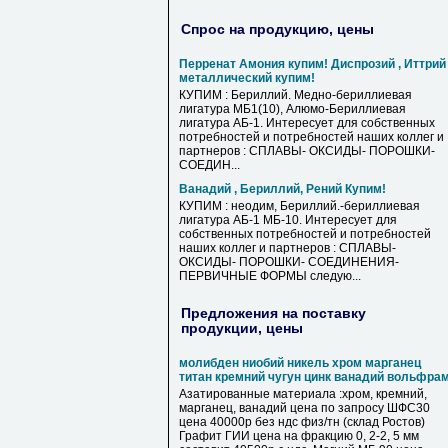
Спрос на продукцию, цены
Перренат Амония купим! Диспрозий , Иттрий
металлический купим!
КУПИМ : Бериллий. Медно-бериллиевая
лигатура МБ1(10), Алюмо-Бериллиевая
лигатура АБ-1. Интересует для собственных
потребностей и потребностей наших коллег и
партнеров : СПЛАВЫ- ОКСИДЫ- ПОРОШКИ-
СОЕДИН...
Ванадий , Бериллий, Рений Купим!
КУПИМ : неодим, Бериллий.-бериллиевая
лигатура АБ-1 МБ-10. Интересует для
собственных потребностей и потребностей
наших коллег и партнеров : СПЛАВЫ-
ОКСИДЫ- ПОРОШКИ- СОЕДИНЕНИЯ-
ПЕРВИЧНЫЕ ФОРМЫ следую...
Предложения на поставку
продукции, цены
молибден ниобий никель хром марганец
титан кремний чугун цинк ванадий вольфра
Азатированные материала :хром, кремний,
марганец, ванадий цена по запросу ШФС30
цена 40000р без ндс физ/тн (склад Ростов)
Графит ГИИ цена на фракцию 0, 2-2, 5 мм