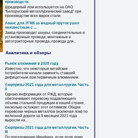
производств
Шредерный
лом
используется на ОАО
"Белорусский металлургический завод" при
производстве всех марок стали.
Аванс для УГМК за медный пруток ушел
неизвестным с ...
Завод производит шнуры, соединительные и
установочные провода,
монтажные
и
автотракторные провода, провода для...
Аналитика и обзоры
Рынок алюминия в 2020 году
Известно, что некоторые китайские
потребители начали заменять ставший
дефицитным
лом
первичным алюминием.
Сюрпризы 2021 года для металлургии. Часть
II
Однако информация от РЖД, которые
обеспечивают перевозку подавляющего
объема стальной продукции в нашей стране,
несколько остужает этот оптимизм. Общие
перевозки черных металлов (исключая
лом
) по
железной дороге за 9 месяцев 2021 года
выросли на...
Сюрпризы 2021 года для металлургии. Часть
III
По предложению Минфина, если доля
лома