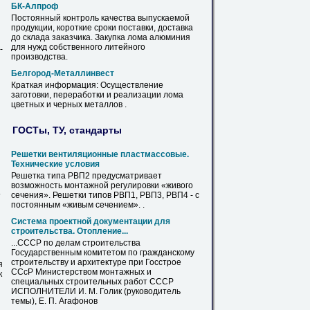
БК-Алпроф
Постоянный контроль качества выпускаемой
продукции, короткие сроки поставки, доставка
до склада заказчика. Закупка
лома
алюминия
для нужд собственного литейного
-
производства.
Белгород-Металлинвест
Краткая информация: Осуществление
заготовки, переработки и реализации
лома
цветных и черных металлов .
ГОСТы, ТУ, стандарты
Решетки вентиляционные пластмассовые.
Технические условия
Решетка типа РВП2 предусматривает
возможность
монтажной
регулировки «живого
сечения». Решетки типов РВП1, РВП3, РВП4 - с
постоянным «живым сечением». .
Система проектной документации для
строительства. Отопление...
...СССР по делам строительства
Государственным комитетом по гражданскому
строительству и архитектуре при Госстрое
я
ССсР Министерством
монтажных
и
к
специальных строительных работ СССР
ИСПОЛНИТЕЛИ И. М. Голик (руководитель
темы), Е. П. Агафонов