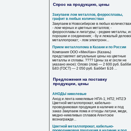
Спрос на продукцию, цены
Закупаем лом металлов, ферросплавы,
графит в любых количествах
Закупаем в Новосибирске в любых количествах
- лом черных и цветных металлов; -
ферросплавы и лигатуры; - редкие металлы, и
порошки и соединения; - бу и лежалый делово
металлопрокат; - лом электронн...
Прием металлолома в Казани и по России
Компания ООО «МинХан» (Казань)
представляет актуальные цены на цветные
металлы и сплавы. ???? Цены за кг (если не
указано иное): Олово (лом) — 2 600 руб. Бабб
Б83 (ГОСТ) — 2 050 руб. Баббит Б16 ...
Предложения на поставку
продукции, цены
АНОДЫ никелевые
Анод и лента никелевые НПА-1; НП2; НП2Э
Цветной металлопрокат, кабельно-
проводниковая продукция в наличие и под
заказ Закупаем лома и отходы латуни, меди,
медно-никеливых сплавов Агентское
вознагражде...
Цветной металлопрокат, кабельно-
проводниковая продукция в наличие и под