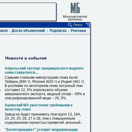
овля
Доска объявлений
Подписка
Реклама
Новости и события
Апрельский экспорт американского медного
лома
сократился...
Самыми слабыми импортерами
лома
были
Тайвань (890 т), Япония (620 т) и Индия (461 т).
В разбивке по категориям
лома
латунный
лом
ь
составил 12, 5% апрельского объема
американского экспорта, медный сплав – 59% и
лом
рафинированной меди – 28, 5%.
Ашинский МЗ ужесточил требования к
качеству
лома
Завод не будет принимать
лом
групп 13, 16А,
23, 24, 25, 26, 27 и 28,
лом
с повышенным
.
содержанием сернистых примесей, военный...
"Белвторчермет" ускорит модернизацию