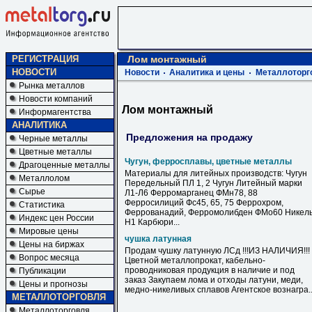
РЕГИСТРАЦИЯ
Лом монтажный
НОВОСТИ
Новости
Аналитика и цены
Металлоторг
Рынка металлов
Новости компаний
Лом монтажный
Информагентства
АНАЛИТИКА
Предложения на продажу
Черные металлы
Цветные металлы
Чугун, ферросплавы, цветные металлы
Драгоценные металлы
Материалы для литейных производств: Чугун
Металлолом
Передельный ПЛ 1, 2 Чугун Литейный марки
Сырье
Л1-Л6 Ферромарганец ФМн78, 88
Ферросилиций Фс45, 65, 75 Феррохром,
Статистика
Феррованадий, Ферромолибден ФМо60 Никел
Индекс цен России
Н1 Карбюри...
Мировые цены
чушка латунная
Цены на биржах
Продам чушку латунную ЛСд !!!ИЗ НАЛИЧИЯ!!!
Вопрос месяца
Цветной металлопрокат, кабельно-
проводниковая продукция в наличие и под
Публикации
заказ Закупаем лома и отходы латуни, меди,
Цены и прогнозы
медно-никеливых сплавов Агентское вознагра..
МЕТАЛЛОТОРГОВЛЯ
Металлоторговля