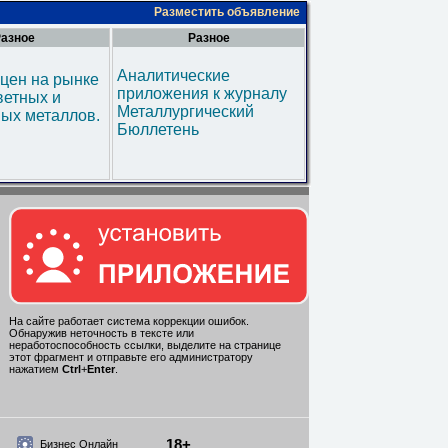
Разместить объявление
азное
Разное
Аналитические
цен на рынке
приложения к журналу
ветных и
Металлургический
ых металлов.
Бюллетень
На сайте работает система коррекции ошибок.
Обнаружив неточность в тексте или
неработоспособность ссылки, выделите на странице
этот фрагмент и отправьте его администратору
нажатием
Ctrl
+
Enter
.
18+
Бизнес Онлайн