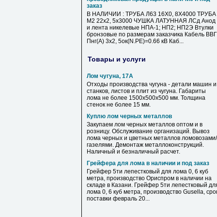
заказ
В НАЛИЧИИ : ТРУБА Л63 16Х0, 8Х4000 ТРУБА
М2 22х2, 5х3000 ЧУШКА ЛАТУННАЯ ЛСд Анод
и лента никелевые НПА-1; НП2; НП2Э Втулки
бронзовые по размерам заказчика Кабель ВВГ
Пнг(А) 3х2, 5ок(N.PE)=0.66 кВ Каб...
Товары и услуги
Лом чугуна, 17А
Отходы производства чугуна - детали машин и
станков, листов и плит из чугуна. Габариты
лома не более 1500х500х500 мм. Толщина
стенок не более 15 мм.
Куплю лом черных металлов
Закупаем лом черных металлов оптом и в
розницу. Обслуживание организаций. Вывоз
лома черных и цветных металлов ломовозами/
газелями. Демонтаж металлоконструкций.
Наличный и безналичный расчет.
Грейфера для лома в наличии и под заказ
Грейфер 5ти лепестковый для лома 0, 6 куб
метра, производство Ориспром в наличии на
складе в Казани. Грейфер 5ти лепестковый дл
лома 0, 6 куб метра, производство Gusella, сро
поставки февраль 20...