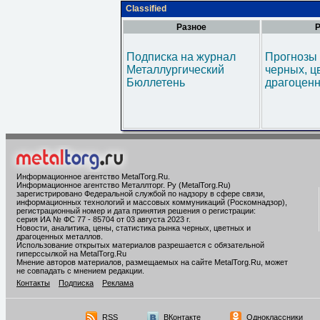
Classified
Разное
Р
Подписка на журнал
Прогнозы 
Металлургический
черных, ц
Бюллетень
драгоценн
Информационное агентство MetalTorg.Ru
.
Информационное агентство Металлторг. Ру (MetalTorg.Ru)
зарегистрировано Федеральной службой по надзору в сфере связи,
информационных технологий и массовых коммуникаций (Роскомнадзор),
регистрационный номер и дата принятия решения о регистрации:
серия ИА № ФС 77 - 85704 от 03 августа 2023 г.
Новости, аналитика, цены, статистика рынка черных, цветных и
драгоценных металлов.
Использование открытых материалов разрешается с обязательной
гиперссылкой на MetalTorg.Ru
Мнение авторов материалов, размещаемых на сайте MetalTorg.Ru, может
не совпадать с мнением редакции.
Контакты
Подписка
Реклама
RSS
ВКонтакте
Одноклассники