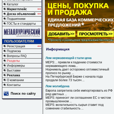
Каталог
Маркетплейс
<<
Доска объявлений
<<
Подшипники
ГОСТы и стандарты
ПОЛЬЗОВАТЕЛЯМ
Регистрация
<<
Информация
Подписка
Вопросы FAQ
Лом нержавеющей стали цена
Разделы
MEPS:... привели к падению стоимости
Информеры
нержавеющего
лома
...
Норникель дает осторожно оптимистичный
Выставки
прогноз по рынку ...
Реклама
На Петербургской Бирже с начала года
О компании
продали более 73 тысяч ...
Контакты
Лом молибдена
Европа запретила себе импортировать из РФ
Поиск по сайту
ряд цветных ...
MEPS: принесет ли соглашение ЕС о чистом
промышленном ...
MEPS: волатильность сырья ставит под
сомнение стабильность ...