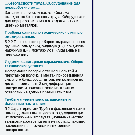
... безопасности труда. Оборудование для
переработки
лома
...
Заглавие на русском языке - Система
стандартов безопасности труда. Оборудование
для переработки
лома
и отходов черных и
цветных металлов.
Приборы санитарно-технические чугунные
эмалированные.
5.2.2 Поверхности приборов подразделяют на
функциональную (А), видимую (Б), невидимую
наружную (В) и
монтажную
(Г), указанные в
приложении .
Изделия санитарные керамические. Общие
технические условия
Деформация поверхности цельнолитой и
приставной полочки в местах присоединения
смывного бачка соединительной резинкой не
должна превышать 3 мм, деформация
поверхности полочки в зоне
монтажных
отверстий не должна превышать 2 мм.
Трубы чугунные канализационные и
фасонные части к ним.
5.2 Характеристики Трубы и фасонные части к
ним не должны иметь дефектов, ухудшающих
их
монтажные
и эксплуатационные качества:
заливов, наростов, капель металла, шлаковых
наслоений на наружной и внутренней
поверхностях.