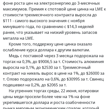
фоне роста цен на электроэнергию до 3-месячных
максимумов. Премия к спотовой цене цинка на LME к
стоимости трехмесячного контракта выросла до
$111 - самого высокого значения с ноября
минувшего года, по сравнению с $14,3 неделей
ранее, что указывает на низкий уровень запасов
металла на LME.
Кроме того, поддержку цене цинка оказало
ослабление курса доллара к другим валютам.
Медь с поставкой через 3 месяца подорожала на
торгах на 0,3%, до $9006,5 за т. Стоимость алюминия
выросла на 0,1%, до $2530 за т. Трехмесячный
контракт на никель вырос в цене на 1%, до $26000 за
т. Олово подорожало на 0,6%, до $30995 за т. Свинец
подешевел на 0,2%, до $2065 за т.
На утренних торгах среды, 22 июня, котировки
цены меди просели более чем на 1% на фоне
укрепившегося доллара и роста озабоченности
рынка мировым экономическим спадом, который