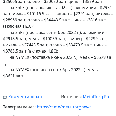
$25065 за т, олово – $30080 за т, цинк – $3579 за т;
на ShFE (поставка июль 2022 г.): алюминий – $2931
за т, медь – $10116.5 за т, свинец – $2291 за т, никель –
$28969 за т, олово – $34443.5 за т, цинк – $3816 за т
(включая НДС);
на ShFE (поставка сентябрь 2022 г.): алюминий –
$2918.5 за т, медь – $10059 за т, свинец – $2299 за т,
никель – $27445.5 за т, олово – $33479.5 за т, цинк –
$3783.5 за т (включая НДС);
на NYMEX (поставка июнь 2022 г.): медь – $8579 за
т;
на NYMEX (поставка сентябрь 2022 г.): медь –
$8621 за т.
Комментировать
Источник:
MetalTorg.Ru
Телеграм канал:
https://t.me/metaltorgnews