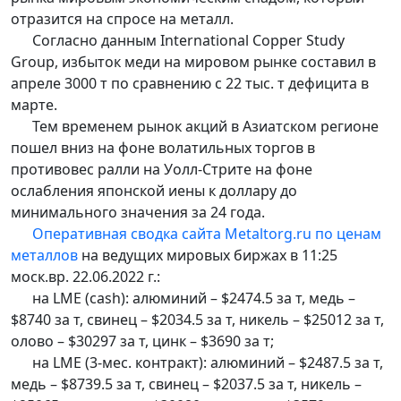
отразится на спросе на металл.
Согласно данным International Copper Study
Group, избыток меди на мировом рынке составил в
апреле 3000 т по сравнению с 22 тыс. т дефицита в
марте.
Тем временем рынок акций в Азиатском регионе
пошел вниз на фоне волатильных торгов в
противовес ралли на Уолл-Стрите на фоне
ослабления японской иены к доллару до
минимального значения за 24 года.
Оперативная сводка сайта Metaltorg.ru по ценам
металлов
на ведущих мировых биржах в 11:25
моск.вр. 22.06.2022 г.:
на LME (cash): алюминий – $2474.5 за т, медь –
$8740 за т, свинец – $2034.5 за т, никель – $25012 за т,
олово – $30297 за т, цинк – $3690 за т;
на LME (3-мес. контракт): алюминий – $2487.5 за т,
медь – $8739.5 за т, свинец – $2037.5 за т, никель –