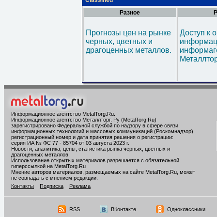
Classified
Разное
Р
Прогнозы цен на рынке
Доступ к 
черных, цветных и
информац
драгоценных металлов.
информаг
Металлтор
Информационное агентство MetalTorg.Ru
.
Информационное агентство Металлторг. Ру (MetalTorg.Ru)
зарегистрировано Федеральной службой по надзору в сфере связи,
информационных технологий и массовых коммуникаций (Роскомнадзор),
регистрационный номер и дата принятия решения о регистрации:
серия ИА № ФС 77 - 85704 от 03 августа 2023 г.
Новости, аналитика, цены, статистика рынка черных, цветных и
драгоценных металлов.
Использование открытых материалов разрешается с обязательной
гиперссылкой на MetalTorg.Ru
Мнение авторов материалов, размещаемых на сайте MetalTorg.Ru, может
не совпадать с мнением редакции.
Контакты
Подписка
Реклама
RSS
ВКонтакте
Одноклассники