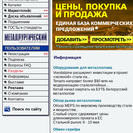
Каталог
Маркетплейс
<<
Доска объявлений
<<
Подшипники
ГОСТы и стандарты
ПОЛЬЗОВАТЕЛЯМ
Регистрация
<<
Информация
Подписка
Вопросы FAQ
Оборудование для металлолома
Разделы
Voestalpine расширяет инвестиции в проект
Информеры
«зеленой» стали на...
Tenaris направит более $90 млн на
Выставки
модернизацию сталелитейных...
Реклама
Китай начал закупать на БУТБ белорусский
О компании
металлолом
Контакты
Обзор рынка металлолома
Обзор
MEPS по мировому производству стали
Поиск по сайту
и мощностям...
Слабый спрос сдерживает цены
длинномерного проката в ЕС
Стальной
рынок
: 6 - 10 мая
Обмен серебра