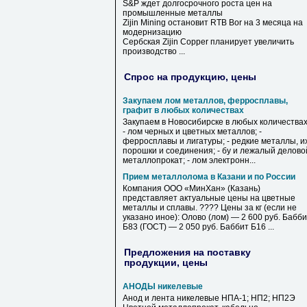
S&P ждет долгосрочного роста цен на
промышленные металлы
Zijin Mining остановит RTB Bor на 3 месяца на
модернизацию
Сербская Zijin Copper планирует увеличить
производство ...
Спрос на продукцию, цены
Закупаем лом металлов, ферросплавы,
графит в любых количествах
Закупаем в Новосибирске в любых количествах
- лом черных и цветных металлов; -
ферросплавы и лигатуры; - редкие металлы, и
порошки и соединения; - бу и лежалый делово
металлопрокат; - лом электронн...
Прием металлолома в Казани и по России
Компания ООО «МинХан» (Казань)
представляет актуальные цены на цветные
металлы и сплавы. ???? Цены за кг (если не
указано иное): Олово (лом) — 2 600 руб. Бабб
Б83 (ГОСТ) — 2 050 руб. Баббит Б16 ...
Предложения на поставку
продукции, цены
АНОДЫ никелевые
Анод и лента никелевые НПА-1; НП2; НП2Э