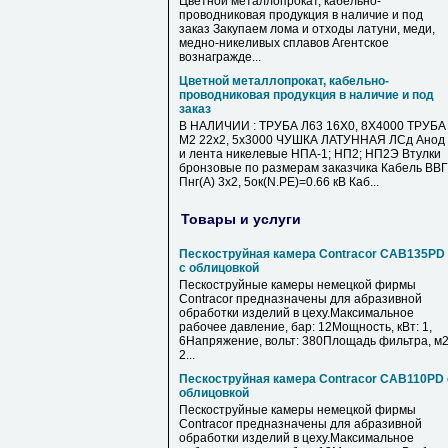
Цветной металлопрокат, кабельно-
проводниковая продукция в наличие и под
заказ Закупаем лома и отходы латуни, меди,
медно-никеливых сплавов Агентское
вознагражде...
Цветной металлопрокат, кабельно-
проводниковая продукция в наличие и под
заказ
В НАЛИЧИИ : ТРУБА Л63 16Х0, 8Х4000 ТРУБА
М2 22х2, 5х3000 ЧУШКА ЛАТУННАЯ ЛСд Анод
и лента никелевые НПА-1; НП2; НП2Э Втулки
бронзовые по размерам заказчика Кабель ВВГ
Пнг(А) 3х2, 5ок(N.PE)=0.66 кВ Каб...
Товары и услуги
Пескоструйная камера Contracor CAB135PD
с облицовкой
Пескоструйные камеры немецкой фирмы
Contracor предназначены для абразивной
обработки изделий в цеху.Максимальное
рабочее давление, бар: 12Мощность, кВт: 1,
6Напряжение, вольт: 380Площадь фильтра, м2
2...
Пескоструйная камера Contracor CAB110PD 
облицовкой
Пескоструйные камеры немецкой фирмы
Contracor предназначены для абразивной
обработки изделий в цеху.Максимальное