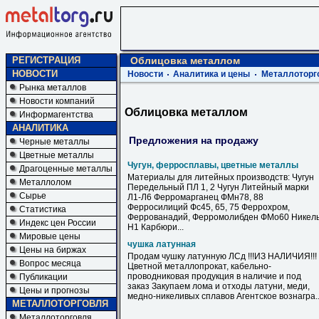
РЕГИСТРАЦИЯ
Облицовка металлом
НОВОСТИ
Новости
Аналитика и цены
Металлоторг
Рынка металлов
Новости компаний
Облицовка металлом
Информагентства
АНАЛИТИКА
Предложения на продажу
Черные металлы
Цветные металлы
Чугун, ферросплавы, цветные металлы
Драгоценные металлы
Материалы для литейных производств: Чугун
Металлолом
Передельный ПЛ 1, 2 Чугун Литейный марки
Сырье
Л1-Л6 Ферромарганец ФМн78, 88
Ферросилиций Фс45, 65, 75 Феррохром,
Статистика
Феррованадий, Ферромолибден ФМо60 Никел
Индекс цен России
Н1 Карбюри...
Мировые цены
чушка латунная
Цены на биржах
Продам чушку латунную ЛСд !!!ИЗ НАЛИЧИЯ!!!
Вопрос месяца
Цветной металлопрокат, кабельно-
проводниковая продукция в наличие и под
Публикации
заказ Закупаем лома и отходы латуни, меди,
Цены и прогнозы
медно-никеливых сплавов Агентское вознагра..
МЕТАЛЛОТОРГОВЛЯ
Металлоторговля