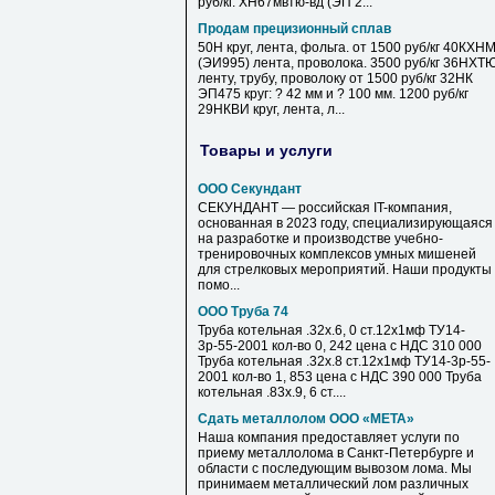
руб/кг. ХН67мвтю-вд (ЭП 2...
Продам прецизионный сплав
50Н круг, лента, фольга. от 1500 руб/кг 40КХН
(ЭИ995) лента, проволока. 3500 руб/кг 36НХТ
ленту, трубу, проволоку от 1500 руб/кг 32НК
ЭП475 круг: ? 42 мм и ? 100 мм. 1200 руб/кг
29НКВИ круг, лента, л...
Товары и услуги
ООО Секундант
СЕКУНДАНТ — российская IT-компания,
основанная в 2023 году, специализирующаяся
на разработке и производстве учебно-
тренировочных комплексов умных мишеней
для стрелковых мероприятий. Наши продукты
помо...
ООО Труба 74
Труба котельная .32х.6, 0 ст.12х1мф ТУ14-
3р-55-2001 кол-во 0, 242 цена с НДС 310 000
Труба котельная .32х.8 ст.12х1мф ТУ14-3р-55-
2001 кол-во 1, 853 цена с НДС 390 000 Труба
котельная .83х.9, 6 ст....
Сдать металлолом ООО «МЕТА»
Наша компания предоставляет услуги по
приему металлолома в Санкт-Петербурге и
области с последующим вывозом лома. Мы
принимаем металлический лом различных