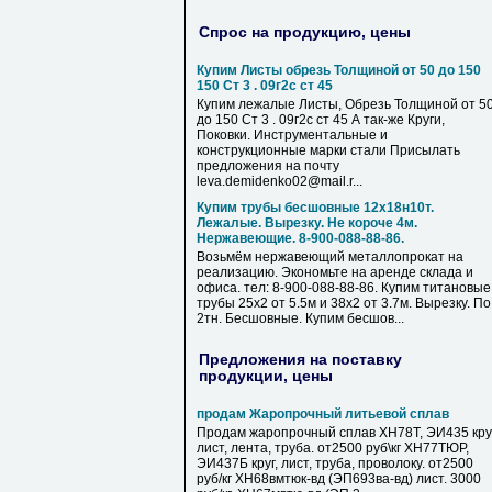
Спрос на продукцию, цены
Купим Листы обрезь Толщиной от 50 до 150
150 Ст 3 . 09г2с ст 45
Купим лежалые Листы, Обрезь Толщиной от 5
до 150 Ст 3 . 09г2с ст 45 А так-же Круги,
Поковки. Инструментальные и
конструкционные марки стали Присылать
предложения на почту
leva.demidenko02@mail.r...
Купим трубы бесшовные 12х18н10т.
Лежалые. Вырезку. Не короче 4м.
Нержавеющие. 8-900-088-88-86.
Возьмём нержавеющий металлопрокат на
реализацию. Экономьте на аренде склада и
офиса. тел: 8-900-088-88-86. Купим титановые
трубы 25х2 от 5.5м и 38х2 от 3.7м. Вырезку. По
2тн. Бесшовные. Купим бесшов...
Предложения на поставку
продукции, цены
продам Жаропрочный литьевой сплав
Продам жаропрочный сплав ХН78Т, ЭИ435 круг
лист, лента, труба. от2500 руб\кг ХН77ТЮР,
ЭИ437Б круг, лист, труба, проволоку. от2500
руб/кг ХН68вмтюк-вд (ЭП693ва-вд) лист. 3000