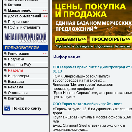
Каталог
Маркетплейс
<<
Доска объявлений
<<
Подшипники
ГОСТы и стандарты
ПОЛЬЗОВАТЕЛЯМ
Регистрация
<<
Информация
Подписка
Вопросы FAQ
ООО евромет прайс лист г Димитровград от 
Разделы
01 13
Информеры
«ОМК Энергомаш» освоил выпуск
трубопроводов из титановых ...
Выставки
Липецкий "Металл трейд" расширит
Реклама
производство профилей
О компании
"Брок-Инвест-Сервис" ожидает роста стальны
цен в августе
Контакты
ООО Евраз металл-сибирь прайс - лист
Поиск по сайту
«
Евраз
» отсудил 12, 8 км украинских железных
дорог
Группа «
Евраз
» купила в Москве офис за $160
млн
Evraz Claymont Steel ответит за экологию в
американском суде...