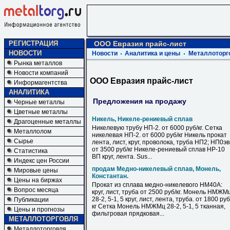
РЕГИСТРАЦИЯ
ООО Евразия прайс-лист
НОВОСТИ
Новости
Аналитика и цены
Металлоторг
Рынка металлов
Новости компаний
ООО Евразия прайс-лист
Информагентства
АНАЛИТИКА
Предложения на продажу
Черные металлы
Цветные металлы
Никель, Никеле-рениевый сплав
Драгоценные металлы
Никелевую трубу НП-2. от 6000 руб/кг. Сетка
Металлолом
никелевая НП-2. от 6000 руб/кг Никель прокат
Сырье
лента, лист, круг, проволока, труба НП2; НП0э
от 3500 руб/кг Никеле-рениевый сплав НР-10
Статистика
ВП круг, лента. Sus...
Индекс цен России
продам Медно-никелевый сплав, Монель,
Мировые цены
Константан.
Цены на биржах
Прокат из сплава медно-никелевого НМ40А:
Вопрос месяца
круг, лист, труба от 2500 руб/кг. Монель НМЖМ
28-2, 5-1, 5 круг, лист, лента, труба. от 1800 руб
Публикации
кг Сетка Монель НМЖМц 28-2, 5-1, 5 тканная,
Цены и прогнозы
фильтровая прядковая...
МЕТАЛЛОТОРГОВЛЯ
Металлоторговля