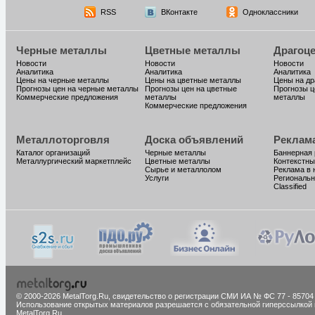
RSS
ВКонтакте
Одноклассники
Черные металлы
Цветные металлы
Драгоц
Новости
Новости
Новости
Аналитика
Аналитика
Аналитика
Цены на черные металлы
Цены на цветные металлы
Цены на д
Прогнозы цен на черные металлы
Прогнозы цен на цветные
Прогнозы ц
Коммерческие предложения
металлы
металлы
Коммерческие предложения
Металлоторговля
Доска объявлений
Реклам
Каталог организаций
Черные металлы
Баннерная
Металлургический маркетплейс
Цветные металлы
Контекстны
Сырье и металлолом
Реклама в 
Услуги
Региональн
Classified
© 2000-2026 MetalTorg.Ru,
cвидетельство о регистрации СМИ ИА № ФС 77 - 85704
Использование открытых материалов разрешается с обязательной гиперссылкой 
MetalTorg.Ru