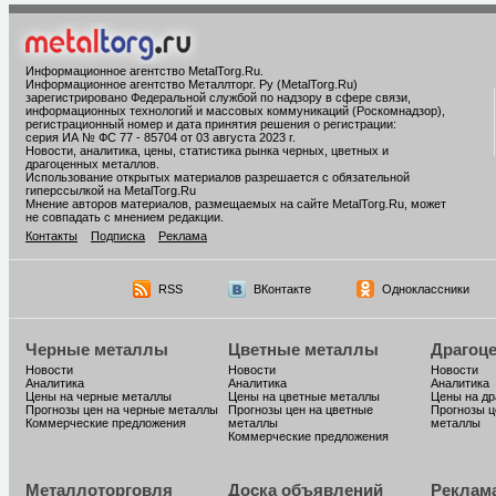
Информационное агентство MetalTorg.Ru
.
Информационное агентство Металлторг. Ру (MetalTorg.Ru)
зарегистрировано Федеральной службой по надзору в сфере связи,
информационных технологий и массовых коммуникаций (Роскомнадзор),
регистрационный номер и дата принятия решения о регистрации:
серия ИА № ФС 77 - 85704 от 03 августа 2023 г.
Новости, аналитика, цены, статистика рынка черных, цветных и
драгоценных металлов.
Использование открытых материалов разрешается с обязательной
гиперссылкой на MetalTorg.Ru
Мнение авторов материалов, размещаемых на сайте MetalTorg.Ru, может
не совпадать с мнением редакции.
Контакты
Подписка
Реклама
RSS
ВКонтакте
Одноклассники
Черные металлы
Цветные металлы
Драгоц
Новости
Новости
Новости
Аналитика
Аналитика
Аналитика
Цены на черные металлы
Цены на цветные металлы
Цены на д
Прогнозы цен на черные металлы
Прогнозы цен на цветные
Прогнозы ц
Коммерческие предложения
металлы
металлы
Коммерческие предложения
Металлоторговля
Доска объявлений
Реклам