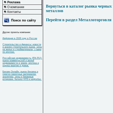
Реклама
Вернуться в каталог рынка черных
О компании
металлов
Контакты
Перейти в раздел Металлоторговля
Поиск по сайту
Другие проекты компании:
Инфляция в 2026 году в России
Строительство и финансы: новости
и анализ строительного рынка, цены
на жилье и стройматериалы, ставки
по ипотеке.
Российская недвижимость (RN.RU):
рынок коммерческой и жилой
недвижимости и земли, ипотека и
оценка квартир и домов.
Бензин Онлайн: рынок бензина и
горюче-смазочных материалов,
аналитика, цены и биржевые
котировки. Каталог НПЗ и нефтебаз.