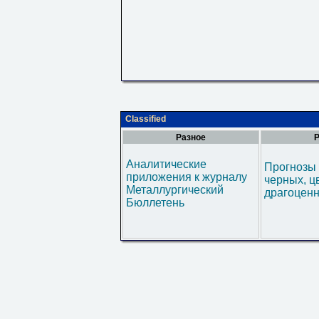
Classified
Разное
Р
Аналитические
Прогнозы 
приложения к журналу
черных, ц
Металлургический
драгоценн
Бюллетень