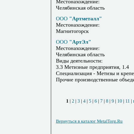
Местонахождение:
Челябинская область
ООО
"Артметалл"
Местонахождение:
Магнитогорск
ООО
"АртЭл"
Местонахождение:
Челябинская область
Виды деятельности:
3.3 Метизные предприятия, 1.4
Специализация - Метизы и крепе
Прочие производственные объед
1
|
2
|
3
|
4
|
5
|
6
|
7
|
8
|
9
|
10
|
11
|
Вернуться в каталог MetalTorg.Ru