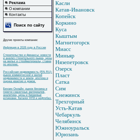
Касли
Реклама
О компании
Катав-Ивановск
Контакты
Копейск
Коркино
Поиск по сайту
Куса
Кыштым
Другие проекты компании:
Магнитогорск
Инфляция в 2026 году в России
Миасс
Миньяр
Строительство и финансы: новости
и анализ строительного рынка, цены
Нязепетровск
на жилье и стройматериалы, ставки
по ипотеке.
Озерск
Российская недвижимость (RN.RU):
Пласт
рынок коммерческой и жилой
недвижимости и земли, ипотека и
Сатка
оценка квартир и домов.
Сим
Бензин Онлайн: рынок бензина и
горюче-смазочных материалов,
Снежинск
аналитика, цены и биржевые
котировки. Каталог НПЗ и нефтебаз.
Трехгорный
Усть-Катав
Чебаркуль
Челябинск
Южноуральск
Юрюзань