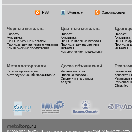
RSS
ВКонтакте
Одноклассники
Черные металлы
Цветные металлы
Драгоц
Новости
Новости
Новости
Аналитика
Аналитика
Аналитика
Цены на черные металлы
Цены на цветные металлы
Цены на д
Прогнозы цен на черные металлы
Прогнозы цен на цветные
Прогнозы ц
Коммерческие предложения
металлы
металлы
Коммерческие предложения
Металлоторговля
Доска объявлений
Реклам
Каталог организаций
Черные металлы
Баннерная
Металлургический маркетплейс
Цветные металлы
Контекстны
Сырье и металлолом
Реклама в 
Услуги
Региональн
Classified
© 2000-2026 MetalTorg.Ru,
cвидетельство о регистрации СМИ ИА № ФС 77 - 85704