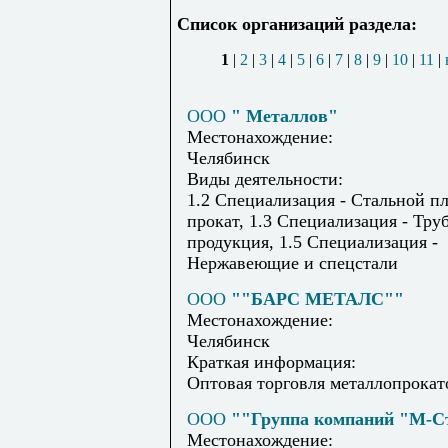
Список организаций раздела:
1
|
2
|
3
|
4
|
5
|
6
|
7
|
8
|
9
|
10
|
11
|
ООО
" Металлов"
Местонахождение:
Челябинск
Виды деятельности:
1.2 Специализация - Стальной п
прокат, 1.3 Специализация - Тру
продукция, 1.5 Специализация -
Нержавеющие и спецстали
ООО
""БАРС МЕТАЛС""
Местонахождение:
Челябинск
Краткая информация:
Оптовая торговля металлопрокат
ООО
""Группа компаний "М-С
Местонахождение: