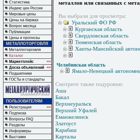
металлов или связанных с мет
Статистика
Индекс цен России
Мировые цены
Вы выбрали для просмотра:
Цены на биржах
Уральский ФО РФ
Вопрос месяца
Курганская область
Публикации
Свердловская область
Цены и прогнозы
Тюменская область
МЕТАЛЛОТОРГОВЛЯ
Ханты-Мансийский автон
Металлоторговля
Каталог
Маркетплейс
<<
Челябинская область
Доска объявлений
<<
Ямало-Ненецкий автономн
Подшипники
ГОСТы и стандарты
Смотрите также подуровни:
Аша
Бакал
ПОЛЬЗОВАТЕЛЯМ
Верхнеуральск
Регистрация
<<
Верхний Уфалей
Подписка
Еманжелинск
Вопросы FAQ
Златоуст
Разделы
Карабаш
Информеры
Карталы
Выставки