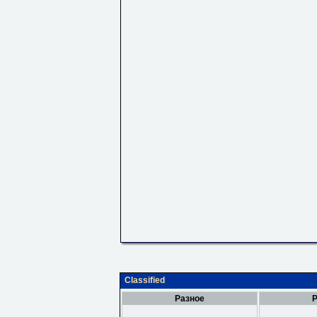
Classified
Разное
Р