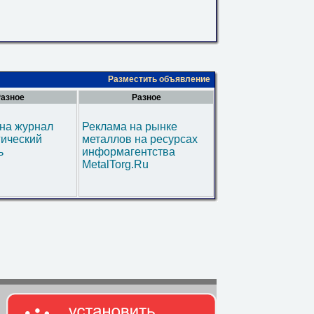
Разместить объявление
азное
Разное
на журнал
Реклама на рынке
гический
металлов на ресурсах
ь
информагентства
MetalTorg.Ru