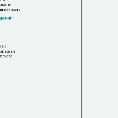
ельные
ия цветмета
зделий"
(ООО
запасные
ческого