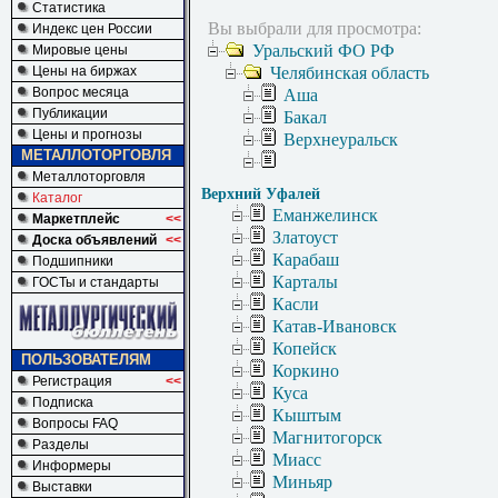
Статистика
Вы выбрали для просмотра:
Индекс цен России
Уральский ФО РФ
Мировые цены
Цены на биржах
Челябинская область
Вопрос месяца
Аша
Публикации
Бакал
Цены и прогнозы
Верхнеуральск
МЕТАЛЛОТОРГОВЛЯ
Металлоторговля
Верхний Уфалей
Каталог
Еманжелинск
Маркетплейс
<<
Златоуст
Доска объявлений
<<
Карабаш
Подшипники
Карталы
ГОСТы и стандарты
Касли
Катав-Ивановск
Копейск
ПОЛЬЗОВАТЕЛЯМ
Коркино
Регистрация
<<
Куса
Подписка
Кыштым
Вопросы FAQ
Магнитогорск
Разделы
Миасс
Информеры
Миньяр
Выставки