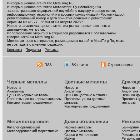
Информационное агентство MetalTorg.Ru
.
Информационное агентство Металлторг. Ру (MetalTorg.Ru)
зарегистрировано Федеральной службой по надзору в сфере связи,
информационных технологий и массовых коммуникаций (Роскомнадзор),
регистрационный номер и дата принятия решения о регистрации:
серия ИА № ФС 77 - 85704 от 03 августа 2023 г.
Новости, аналитика, цены, статистика рынка черных, цветных и
драгоценных металлов.
Использование открытых материалов разрешается с обязательной
гиперссылкой на MetalTorg.Ru
Мнение авторов материалов, размещаемых на сайте MetalTorg.Ru, может
не совпадать с мнением редакции.
Контакты
Подписка
Реклама
RSS
ВКонтакте
Одноклассники
Черные металлы
Цветные металлы
Драгоц
Новости
Новости
Новости
Аналитика
Аналитика
Аналитика
Цены на черные металлы
Цены на цветные металлы
Цены на д
Прогнозы цен на черные металлы
Прогнозы цен на цветные
Прогнозы ц
Коммерческие предложения
металлы
металлы
Коммерческие предложения
Металлоторговля
Доска объявлений
Реклам
Каталог организаций
Черные металлы
Баннерная
Металлургический маркетплейс
Цветные металлы
Контекстны
Сырье и металлолом
Реклама в 
Услуги
Региональн