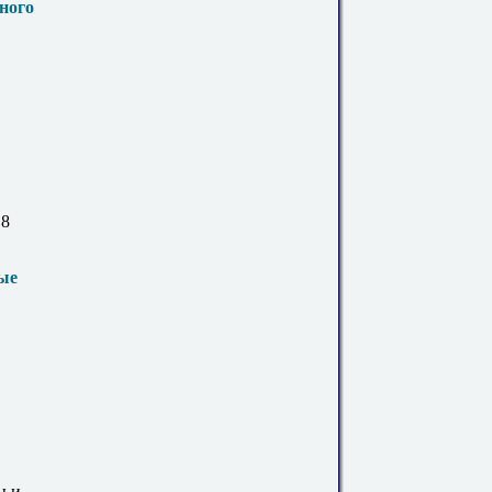
ного
.8
ые
ы и