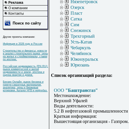
Нязепетровск
Реклама
Озерск
О компании
Пласт
Контакты
Сатка
Поиск по сайту
Сим
Снежинск
Трехгорный
Другие проекты компании:
Усть-Катав
Инфляция в 2026 году в России
Чебаркуль
Строительство и финансы: новости
Челябинск
и анализ строительного рынка, цены
на жилье и стройматериалы, ставки
Южноуральск
по ипотеке.
Юрюзань
Российская недвижимость (RN.RU):
рынок коммерческой и жилой
недвижимости и земли, ипотека и
Список организаций раздела:
оценка квартир и домов.
Бензин Онлайн: рынок бензина и
горюче-смазочных материалов,
аналитика, цены и биржевые
ООО
"Баштрансгаз"
котировки. Каталог НПЗ и нефтебаз.
Местонахождение:
Верхний Уфалей
Виды деятельности:
5.2 В нефтегазовой промышленности
Краткая информация:
Вышестоящая организация - Газпром.