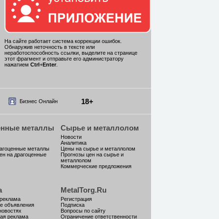
На сайте работает система коррекции ошибок.
Обнаружив неточность в тексте или
неработоспособность ссылки, выделите на странице
этот фрагмент и отправьте его администратору
нажатием
Ctrl
+
Enter
.
18+
Бизнес Онлайн
енные металлы
Сырье и металлолом
Новости
Аналитика
рагоценные металлы
Цены на сырье и металлолом
ен на драгоценные
Прогнозы цен на сырье и
металлолом
Коммерческие предложения
а
MetalTorg.Ru
 реклама
Регистрация
е объявления
Подписка
новостях
Вопросы по сайту
ая реклама
Ограничение ответственности