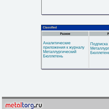
Classified
Разное
Р
Аналитические
Подписка 
приложения к журналу
Металлур
Металлургический
Бюллетен
Бюллетень