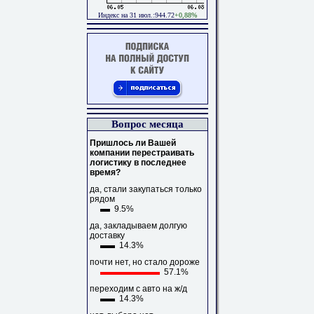
Индекс на 31 июл.:944.72
+0,88%
Вопрос месяца
Пришлось ли Вашей
компании перестраивать
логистику в последнее
время?
да, стали закупаться только
рядом
9.5%
да, закладываем долгую
доставку
14.3%
почти нет, но стало дороже
57.1%
переходим с авто на ж/д
14.3%