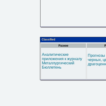
Classified
Разное
Р
Аналитические
Прогнозы 
приложения к журналу
черных, ц
Металлургический
драгоценн
Бюллетень