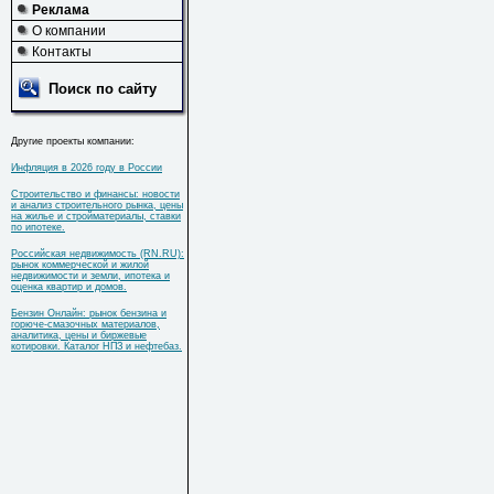
Реклама
О компании
Контакты
Поиск по сайту
Другие проекты компании:
Инфляция в 2026 году в России
Строительство и финансы: новости
и анализ строительного рынка, цены
на жилье и стройматериалы, ставки
по ипотеке.
Российская недвижимость (RN.RU):
рынок коммерческой и жилой
недвижимости и земли, ипотека и
оценка квартир и домов.
Бензин Онлайн: рынок бензина и
горюче-смазочных материалов,
аналитика, цены и биржевые
котировки. Каталог НПЗ и нефтебаз.