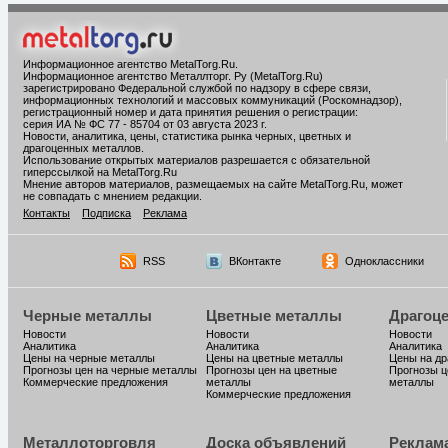
Информационное агентство MetalTorg.Ru
.
Информационное агентство Металлторг. Ру (MetalTorg.Ru)
зарегистрировано Федеральной службой по надзору в сфере связи,
информационных технологий и массовых коммуникаций (Роскомнадзор),
регистрационный номер и дата принятия решения о регистрации:
серия ИА № ФС 77 - 85704 от 03 августа 2023 г.
Новости, аналитика, цены, статистика рынка черных, цветных и
драгоценных металлов.
Использование открытых материалов разрешается с обязательной
гиперссылкой на MetalTorg.Ru
Мнение авторов материалов, размещаемых на сайте MetalTorg.Ru, может
не совпадать с мнением редакции.
Контакты
Подписка
Реклама
RSS
ВКонтакте
Одноклассники
Черные металлы
Цветные металлы
Драгоц
Новости
Новости
Новости
Аналитика
Аналитика
Аналитика
Цены на черные металлы
Цены на цветные металлы
Цены на д
Прогнозы цен на черные металлы
Прогнозы цен на цветные
Прогнозы ц
Коммерческие предложения
металлы
металлы
Коммерческие предложения
Металлоторговля
Доска объявлений
Реклам