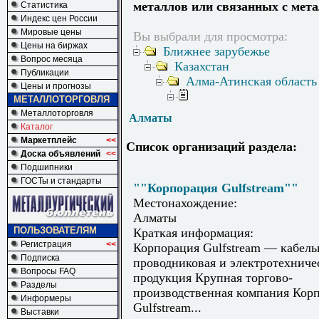
металлов или связанных с мет
Статистика
Индекс цен России
Мировые цены
Вы выбрали для просмотра:
Цены на биржах
Ближнее зарубежье
Вопрос месяца
Казахстан
Публикации
Алма-Атинская область
Цены и прогнозы
МЕТАЛЛОТОРГОВЛЯ
Металлоторговля
Алматы
Каталог
Маркетплейс
<<
Список организаций раздела:
Доска объявлений
<<
Подшипники
ГОСТы и стандарты
""Корпорация Gulfstream""
Местонахождение:
Алматы
ПОЛЬЗОВАТЕЛЯМ
Краткая информация:
Регистрация
<<
Корпорация Gulfstream — кабель
Подписка
проводниковая и электротехниче
Вопросы FAQ
продукция Крупная торгово-
Разделы
производственная компания Кор
Информеры
Gulfstream...
Выставки