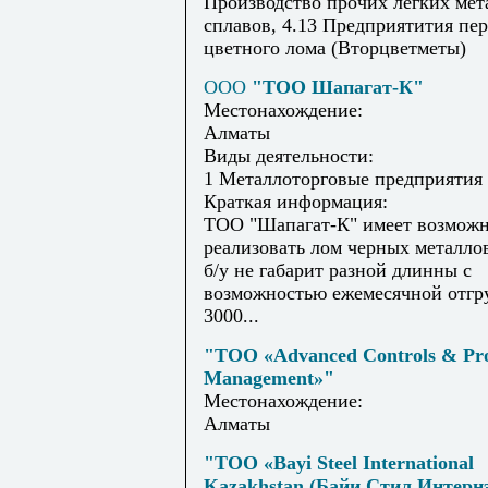
Производство прочих легких мет
сплавов, 4.13 Предприятития пе
цветного лома (Вторцветметы)
ООО
"ТОО Шапагат-К"
Местонахождение:
Алматы
Виды деятельности:
1 Металлоторговые предприятия
Краткая информация:
ТОО "Шапагат-К" имеет возможн
реализовать лом черных металло
б/у не габарит разной длинны с
возможностью ежемесячной отгр
3000...
"ТОО «Advanced Controls & Pro
Management»"
Местонахождение:
Алматы
"ТОО «Bayi Steel International
Kazakhstan (Байи Стил Интер