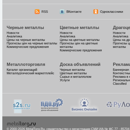
RSS
ВКонтакте
Одноклассники
Черные металлы
Цветные металлы
Драгоц
Новости
Новости
Новости
Аналитика
Аналитика
Аналитика
Цены на черные металлы
Цены на цветные металлы
Цены на д
Прогнозы цен на черные металлы
Прогнозы цен на цветные
Прогнозы ц
Коммерческие предложения
металлы
металлы
Коммерческие предложения
Металлоторговля
Доска объявлений
Реклам
Каталог организаций
Черные металлы
Баннерная
Металлургический маркетплейс
Цветные металлы
Контекстны
Сырье и металлолом
Реклама в 
Услуги
Региональн
Classified
© 2000-2026 MetalTorg.Ru,
cвидетельство о регистрации СМИ ИА № ФС 77 - 85704