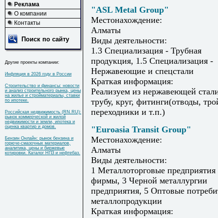
Реклама
"ASL Metal Group"
О компании
Местонахождение:
Контакты
Алматы
Поиск по сайту
Виды деятельности:
1.3 Специализация - Трубная
продукция, 1.5 Специализация -
Другие проекты компании:
Нержавеющие и спецстали
Инфляция в 2026 году в России
Краткая информация:
Строительство и финансы: новости
Реализуем из нержавеющей стали 
и анализ строительного рынка, цены
на жилье и стройматериалы, ставки
трубу, круг, фитинги(отводы, тр
по ипотеке.
переходники и т.п.)
Российская недвижимость (RN.RU):
рынок коммерческой и жилой
недвижимости и земли, ипотека и
оценка квартир и домов.
"Euroasia Transit Group"
Местонахождение:
Бензин Онлайн: рынок бензина и
горюче-смазочных материалов,
Алматы
аналитика, цены и биржевые
котировки. Каталог НПЗ и нефтебаз.
Виды деятельности:
1 Металлоторговые предприятия
фирмы, 3 Черной металлургии
предприятия, 5 Оптовые потреби
металлопродукции
Краткая информация: