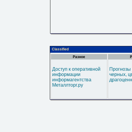
Classified
Разное
Р
Доступ к оперативной
Прогнозы 
информации
черных, ц
информагентства
драгоценн
Металлторг.ру