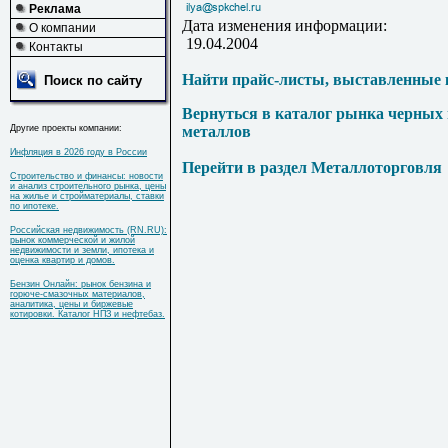
Реклама
Дата изменения информации:
О компании
19.04.2004
Контакты
Найти прайс-листы, выставленные 
Поиск по сайту
Вернуться в каталог рынка черных
Другие проекты компании:
металлов
Инфляция в 2026 году в России
Перейти в раздел Металлоторговля
Строительство и финансы: новости
и анализ строительного рынка, цены
на жилье и стройматериалы, ставки
по ипотеке.
Российская недвижимость (RN.RU):
рынок коммерческой и жилой
недвижимости и земли, ипотека и
оценка квартир и домов.
Бензин Онлайн: рынок бензина и
горюче-смазочных материалов,
аналитика, цены и биржевые
котировки. Каталог НПЗ и нефтебаз.