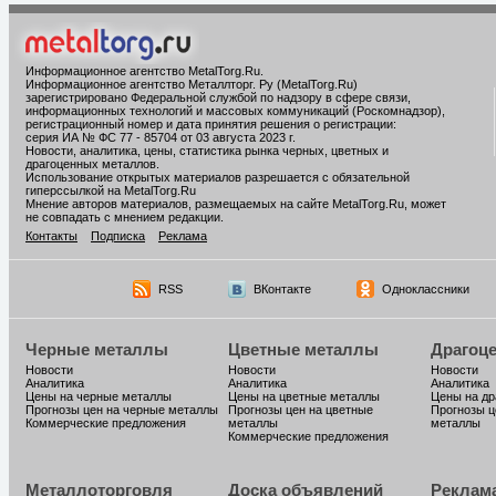
Информационное агентство MetalTorg.Ru
.
Информационное агентство Металлторг. Ру (MetalTorg.Ru)
зарегистрировано Федеральной службой по надзору в сфере связи,
информационных технологий и массовых коммуникаций (Роскомнадзор),
регистрационный номер и дата принятия решения о регистрации:
серия ИА № ФС 77 - 85704 от 03 августа 2023 г.
Новости, аналитика, цены, статистика рынка черных, цветных и
драгоценных металлов.
Использование открытых материалов разрешается с обязательной
гиперссылкой на MetalTorg.Ru
Мнение авторов материалов, размещаемых на сайте MetalTorg.Ru, может
не совпадать с мнением редакции.
Контакты
Подписка
Реклама
RSS
ВКонтакте
Одноклассники
Черные металлы
Цветные металлы
Драгоц
Новости
Новости
Новости
Аналитика
Аналитика
Аналитика
Цены на черные металлы
Цены на цветные металлы
Цены на д
Прогнозы цен на черные металлы
Прогнозы цен на цветные
Прогнозы ц
Коммерческие предложения
металлы
металлы
Коммерческие предложения
Металлоторговля
Доска объявлений
Реклам