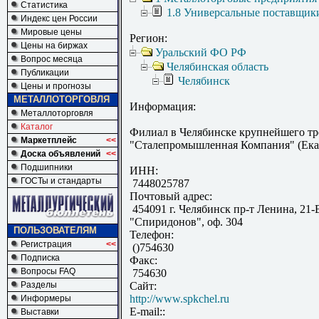
Статистика
1.8 Универсальные поставщик
Индекс цен России
Мировые цены
Регион:
Цены на биржах
Уральский ФО РФ
Вопрос месяца
Челябинская область
Публикации
Челябинск
Цены и прогнозы
МЕТАЛЛОТОРГОВЛЯ
Информация:
Металлоторговля
Каталог
Филиал в Челябинске крупнейшего тр
Маркетплейс
<<
"Сталепромышленная Компания" (Ека
Доска объявлений
<<
Подшипники
ИНН:
ГОСТы и стандарты
7448025787
Почтовый адрес:
454091 г. Челябинск пр-т Ленина, 21-
"Спиридонов", оф. 304
ПОЛЬЗОВАТЕЛЯМ
Телефон:
Регистрация
<<
()754630
Подписка
Факс:
Вопросы FAQ
754630
Разделы
Сайт:
http://www.spkchel.ru
Информеры
E-mail::
Выставки