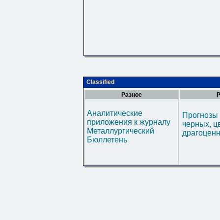
Classified
Разное
Р
Аналитические
Прогнозы 
приложения к журналу
черных, ц
Металлургический
драгоценн
Бюллетень