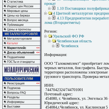
Статистика
прокат
Индекс цен России
1.10 Поставщики полуфабрика
Мировые цены
4 Цветной металлургии предпри
Цены на биржах
4.13 Предприятития переработ
Вопрос месяца
лома (Вторцветметы)
Публикации
Цены и прогнозы
Регион:
МЕТАЛЛОТОРГОВЛЯ
Уральский ФО РФ
Металлоторговля
Челябинская область
Каталог
Челябинск
Маркетплейс
<<
Доска объявлений
<<
Информация:
Подшипники
ГОСТы и стандарты
ООО "Галокомплект" приобретает лом
черных металлов, боя графита. Быстры
территории расположены электроные 
грузового транспорта. Проверка мета
ПОЛЬЗОВАТЕЛЯМ
Регистрация
<<
ИНН:
Подписка
7447042324/744701001
Вопросы FAQ
Почтовый адрес:
Разделы
454080, г. Челябинск, ул. Энгельса 36 
Информеры
Юридический адрес:
Выставки
454084,г.Челябинск, ул. Каслинская 5