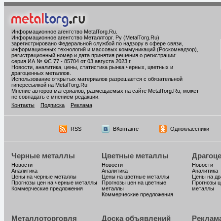
Информационное агентство MetalTorg.Ru
.
Информационное агентство Металлторг. Ру (MetalTorg.Ru)
зарегистрировано Федеральной службой по надзору в сфере связи,
информационных технологий и массовых коммуникаций (Роскомнадзор),
регистрационный номер и дата принятия решения о регистрации:
серия ИА № ФС 77 - 85704 от 03 августа 2023 г.
Новости, аналитика, цены, статистика рынка черных, цветных и
драгоценных металлов.
Использование открытых материалов разрешается с обязательной
гиперссылкой на MetalTorg.Ru
Мнение авторов материалов, размещаемых на сайте MetalTorg.Ru, может
не совпадать с мнением редакции.
Контакты
Подписка
Реклама
RSS
ВКонтакте
Одноклассники
Черные металлы
Цветные металлы
Драгоц
Новости
Новости
Новости
Аналитика
Аналитика
Аналитика
Цены на черные металлы
Цены на цветные металлы
Цены на д
Прогнозы цен на черные металлы
Прогнозы цен на цветные
Прогнозы ц
Коммерческие предложения
металлы
металлы
Коммерческие предложения
Металлоторговля
Доска объявлений
Реклам