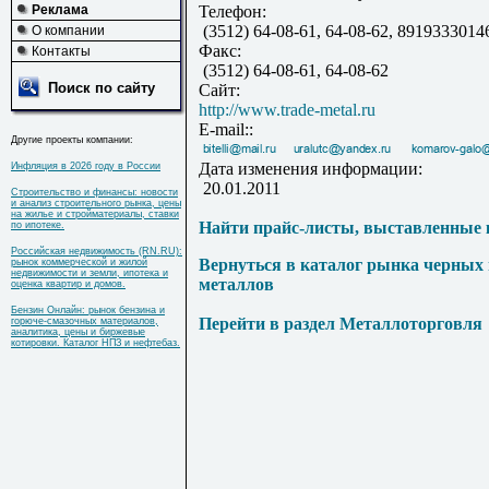
Реклама
Телефон:
(3512) 64-08-61, 64-08-62, 8919333014
О компании
Факс:
Контакты
(3512) 64-08-61, 64-08-62
Поиск по сайту
Сайт:
http://www.trade-metal.ru
E-mail::
Другие проекты компании:
Дата изменения информации:
Инфляция в 2026 году в России
20.01.2011
Строительство и финансы: новости
и анализ строительного рынка, цены
на жилье и стройматериалы, ставки
Найти прайс-листы, выставленные 
по ипотеке.
Российская недвижимость (RN.RU):
Вернуться в каталог рынка черных
рынок коммерческой и жилой
недвижимости и земли, ипотека и
металлов
оценка квартир и домов.
Бензин Онлайн: рынок бензина и
Перейти в раздел Металлоторговля
горюче-смазочных материалов,
аналитика, цены и биржевые
котировки. Каталог НПЗ и нефтебаз.