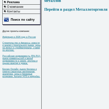
металлов
Реклама
О компании
Перейти в раздел Металлоторговля
Контакты
Поиск по сайту
Другие проекты компании:
Инфляция в 2026 году в России
Строительство и финансы: новости
и анализ строительного рынка, цены
на жилье и стройматериалы, ставки
по ипотеке.
Российская недвижимость (RN.RU):
рынок коммерческой и жилой
недвижимости и земли, ипотека и
оценка квартир и домов.
Бензин Онлайн: рынок бензина и
горюче-смазочных материалов,
аналитика, цены и биржевые
котировки. Каталог НПЗ и нефтебаз.