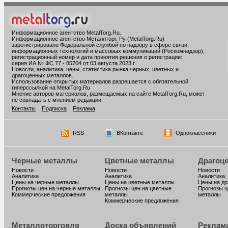
Информационное агентство MetalTorg.Ru
.
Информационное агентство Металлторг. Ру (MetalTorg.Ru)
зарегистрировано Федеральной службой по надзору в сфере связи,
информационных технологий и массовых коммуникаций (Роскомнадзор),
регистрационный номер и дата принятия решения о регистрации:
серия ИА № ФС 77 - 85704 от 03 августа 2023 г.
Новости, аналитика, цены, статистика рынка черных, цветных и
драгоценных металлов.
Использование открытых материалов разрешается с обязательной
гиперссылкой на MetalTorg.Ru
Мнение авторов материалов, размещаемых на сайте MetalTorg.Ru, может
не совпадать с мнением редакции.
Контакты
Подписка
Реклама
RSS
ВКонтакте
Одноклассники
Черные металлы
Цветные металлы
Драгоц
Новости
Новости
Новости
Аналитика
Аналитика
Аналитика
Цены на черные металлы
Цены на цветные металлы
Цены на д
Прогнозы цен на черные металлы
Прогнозы цен на цветные
Прогнозы ц
Коммерческие предложения
металлы
металлы
Коммерческие предложения
Металлоторговля
Доска объявлений
Реклам