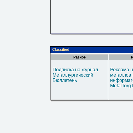
Classified
Разное
Р
Подписка на журнал
Реклама н
Металлургический
металлов 
Бюллетень
информаг
MetalTorg