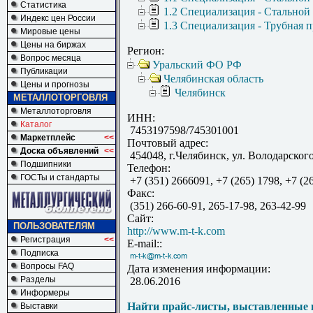
Статистика
1.2 Специализация - Стальной
Индекс цен России
1.3 Специализация - Трубная 
Мировые цены
Цены на биржах
Регион:
Вопрос месяца
Уральский ФО РФ
Публикации
Челябинская область
Цены и прогнозы
Челябинск
МЕТАЛЛОТОРГОВЛЯ
Металлоторговля
ИНН:
Каталог
7453197598/745301001
Маркетплейс
<<
Почтовый адрес:
Доска объявлений
<<
454048, г.Челябинск, ул. Володарского
Подшипники
Телефон:
ГОСТы и стандарты
+7 (351) 2666091, +7 (265) 1798, +7 (2
Факс:
(351) 266-60-91, 265-17-98, 263-42-99
Сайт:
ПОЛЬЗОВАТЕЛЯМ
http://www.m-t-k.com
Регистрация
<<
E-mail::
Подписка
Вопросы FAQ
Дата изменения информации:
Разделы
28.06.2016
Информеры
Найти прайс-листы, выставленные 
Выставки