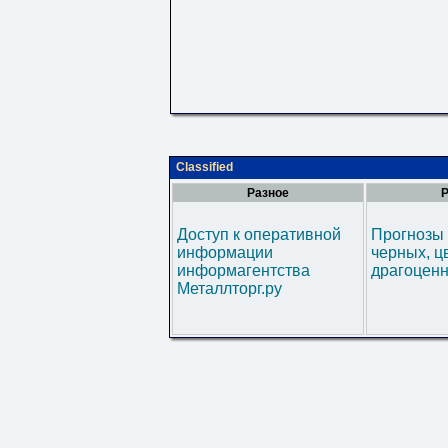
Classified
Разное
Р
Доступ к оперативной
Прогнозы 
информации
черных, ц
информагентства
драгоценн
Металлторг.ру