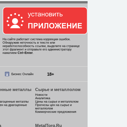
На сайте работает система коррекции ошибок.
Обнаружив неточность в тексте или
неработоспособность ссылки, выделите на странице
этот фрагмент и отправьте его администратору
нажатием
Ctrl
+
Enter
.
18+
Бизнес Онлайн
енные металлы
Сырье и металлолом
Новости
Аналитика
рагоценные металлы
Цены на сырье и металлолом
ен на драгоценные
Прогнозы цен на сырье и
металлолом
Коммерческие предложения
а
MetalTorg.Ru