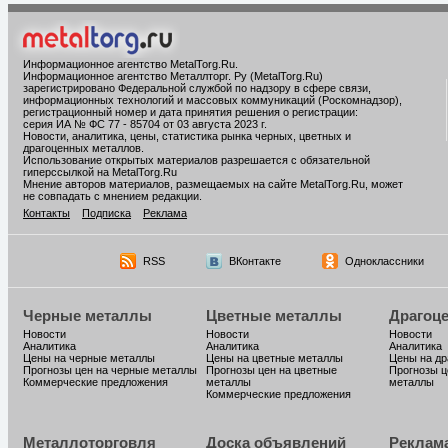
Информационное агентство MetalTorg.Ru
.
Информационное агентство Металлторг. Ру (MetalTorg.Ru)
зарегистрировано Федеральной службой по надзору в сфере связи,
информационных технологий и массовых коммуникаций (Роскомнадзор),
регистрационный номер и дата принятия решения о регистрации:
серия ИА № ФС 77 - 85704 от 03 августа 2023 г.
Новости, аналитика, цены, статистика рынка черных, цветных и
драгоценных металлов.
Использование открытых материалов разрешается с обязательной
гиперссылкой на MetalTorg.Ru
Мнение авторов материалов, размещаемых на сайте MetalTorg.Ru, может
не совпадать с мнением редакции.
Контакты
Подписка
Реклама
RSS
ВКонтакте
Одноклассники
Черные металлы
Цветные металлы
Драгоц
Новости
Новости
Новости
Аналитика
Аналитика
Аналитика
Цены на черные металлы
Цены на цветные металлы
Цены на д
Прогнозы цен на черные металлы
Прогнозы цен на цветные
Прогнозы ц
Коммерческие предложения
металлы
металлы
Коммерческие предложения
Металлоторговля
Доска объявлений
Реклам