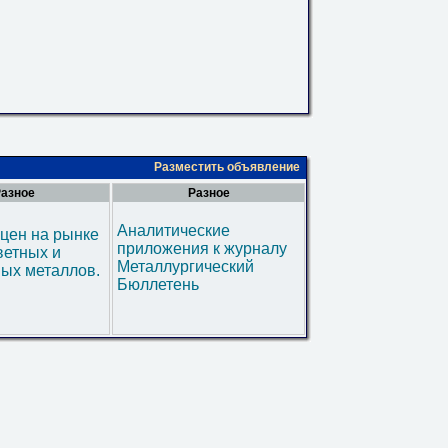
Разместить объявление
азное
Разное
Аналитические
цен на рынке
приложения к журналу
ветных и
Металлургический
ых металлов.
Бюллетень