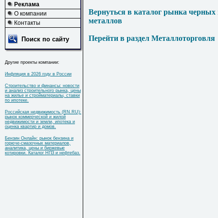
Реклама
Вернуться в каталог рынка черных
О компании
металлов
Контакты
Перейти в раздел Металлоторговля
Поиск по сайту
Другие проекты компании:
Инфляция в 2026 году в России
Строительство и финансы: новости
и анализ строительного рынка, цены
на жилье и стройматериалы, ставки
по ипотеке.
Российская недвижимость (RN.RU):
рынок коммерческой и жилой
недвижимости и земли, ипотека и
оценка квартир и домов.
Бензин Онлайн: рынок бензина и
горюче-смазочных материалов,
аналитика, цены и биржевые
котировки. Каталог НПЗ и нефтебаз.