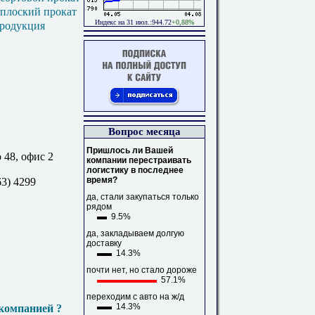
 плоский прокат
Индекс на 31 июл.:944.72
+0,88%
продукция
Вопрос месяца
Пришлось ли Вашей
 48, офис 2
компании перестраивать
логистику в последнее
время?
63) 4299
да, стали закупаться только
рядом
9.5%
да, закладываем долгую
доставку
14.3%
почти нет, но стало дороже
57.1%
переходим с авто на ж/д
14.3%
компанией ?