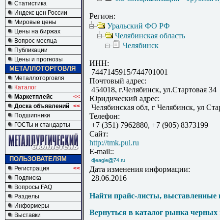
Статистика
Индекс цен России
Регион:
Мировые цены
Уральский ФО РФ
Цены на биржах
Челябинская область
Вопрос месяца
Челябинск
Публикации
Цены и прогнозы
ИНН:
МЕТАЛЛОТОРГОВЛЯ
7447145915/744701001
Металлоторговля
Почтовый адрес:
Каталог
454018, г.Челябинск, ул.Стартовая 34
Маркетплейс
<<
Юридический адрес:
Доска объявлений
<<
Челябинская обл, г Челябинск, ул Стар
Подшипники
Телефон:
+7 (351) 7962880, +7 (905) 8373199
ГОСТы и стандарты
Сайт:
http://tmk.pul.ru
E-mail::
ПОЛЬЗОВАТЕЛЯМ
Регистрация
<<
Дата изменения информации:
28.06.2016
Подписка
Вопросы FAQ
Найти прайс-листы, выставленные 
Разделы
Информеры
Вернуться в каталог рынка черных
Выставки