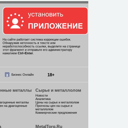
На сайте работает система коррекции ошибок.
Обнаружив неточность в тексте или
неработоспособность ссылки, выделите на странице
этот фрагмент и отправьте его администратору
нажатием
Ctrl
+
Enter
.
18+
Бизнес Онлайн
енные металлы
Сырье и металлолом
Новости
Аналитика
рагоценные металлы
Цены на сырье и металлолом
ен на драгоценные
Прогнозы цен на сырье и
металлолом
Коммерческие предложения
а
MetalTorg.Ru