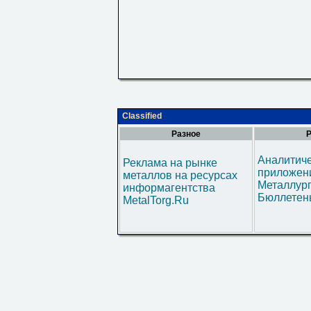
Classified
Разное
Р
Аналитич
Реклама на рынке
приложени
металлов на ресурсах
Металлур
информагентства
Бюллетен
MetalTorg.Ru