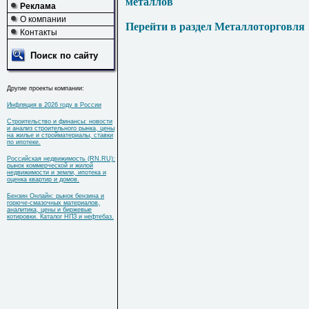
металлов
Реклама
О компании
Перейти в раздел Металлоторговля
Контакты
Поиск по сайту
Другие проекты компании:
Инфляция в 2026 году в России
Строительство и финансы: новости
и анализ строительного рынка, цены
на жилье и стройматериалы, ставки
по ипотеке.
Российская недвижимость (RN.RU):
рынок коммерческой и жилой
недвижимости и земли, ипотека и
оценка квартир и домов.
Бензин Онлайн: рынок бензина и
горюче-смазочных материалов,
аналитика, цены и биржевые
котировки. Каталог НПЗ и нефтебаз.