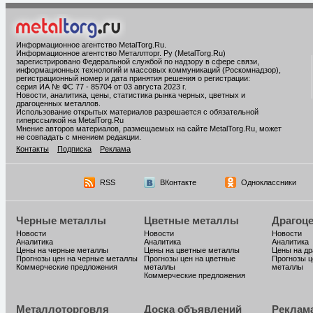
Информационное агентство MetalTorg.Ru
.
Информационное агентство Металлторг. Ру (MetalTorg.Ru)
зарегистрировано Федеральной службой по надзору в сфере связи,
информационных технологий и массовых коммуникаций (Роскомнадзор),
регистрационный номер и дата принятия решения о регистрации:
серия ИА № ФС 77 - 85704 от 03 августа 2023 г.
Новости, аналитика, цены, статистика рынка черных, цветных и
драгоценных металлов.
Использование открытых материалов разрешается с обязательной
гиперссылкой на MetalTorg.Ru
Мнение авторов материалов, размещаемых на сайте MetalTorg.Ru, может
не совпадать с мнением редакции.
Контакты
Подписка
Реклама
RSS
ВКонтакте
Одноклассники
Черные металлы
Цветные металлы
Драгоц
Новости
Новости
Новости
Аналитика
Аналитика
Аналитика
Цены на черные металлы
Цены на цветные металлы
Цены на д
Прогнозы цен на черные металлы
Прогнозы цен на цветные
Прогнозы ц
Коммерческие предложения
металлы
металлы
Коммерческие предложения
Металлоторговля
Доска объявлений
Реклам