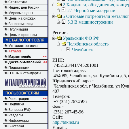
Статистика
2 Холдинги, объединения, конц
Индекс цен России
2.1 Черной металлургии
Мировые цены
5 Оптовые потребители металло
Цены на биржах
5.3 В машиностроении
Вопрос месяца
Публикации
Регион:
Цены и прогнозы
Уральский ФО РФ
МЕТАЛЛОТОРГОВЛЯ
Челябинская область
Металлоторговля
Челябинск
Каталог
Маркетплейс
<<
ИНН:
Доска объявлений
<<
7452123441/745201001
Подшипники
Почтовый адрес:
ГОСТы и стандарты
454085, Челябинск, ул. Кулибина д.5, 
Юридический адрес:
Челябинская обл, г Челябинск, ул Кули
407
ПОЛЬЗОВАТЕЛЯМ
Телефон:
Регистрация
<<
+7 (351) 2674596
Подписка
Факс:
Вопросы FAQ
(351) 267-45-96
Разделы
Сайт:
Информеры
http://tdkrist.ru
Выставки
E-mail::