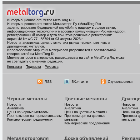
Информационное агентство MetalTorg.Ru
.
Информационное агентство Металлторг. Ру (MetalTorg.Ru)
зарегистрировано Федеральной службой по надзору в сфере связи,
информационных технологий и массовых коммуникаций (Роскомнадзор),
регистрационный номер и дата принятия решения о регистрации:
серия ИА № ФС 77 - 85704 от 03 августа 2023 г.
Новости, аналитика, цены, статистика рынка черных, цветных и
драгоценных металлов.
Использование открытых материалов разрешается с обязательной
гиперссылкой на MetalTorg.Ru
Мнение авторов материалов, размещаемых на сайте MetalTorg.Ru, может
не совпадать с мнением редакции.
Контакты
Подписка
Реклама
RSS
ВКонтакте
Одноклассники
Черные металлы
Цветные металлы
Драгоц
Новости
Новости
Новости
Аналитика
Аналитика
Аналитика
Цены на черные металлы
Цены на цветные металлы
Цены на д
Прогнозы цен на черные металлы
Прогнозы цен на цветные
Прогнозы ц
Коммерческие предложения
металлы
металлы
Коммерческие предложения
Металлоторговля
Доска объявлений
Реклам