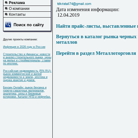
Реклама
О компании
Дата изменения информации:
Контакты
12.04.2019
Поиск по сайту
Найти прайс-листы, выставленные 
Вернуться в каталог рынка черных
Другие проекты компании:
металлов
Инфляция в 2026 году в России
Перейти в раздел Металлоторговля
Строительство и финансы: новости
и анализ строительного рынка, цены
на жилье и стройматериалы, ставки
по ипотеке.
Российская недвижимость (RN.RU):
рынок коммерческой и жилой
недвижимости и земли, ипотека и
оценка квартир и домов.
Бензин Онлайн: рынок бензина и
горюче-смазочных материалов,
аналитика, цены и биржевые
котировки. Каталог НПЗ и нефтебаз.