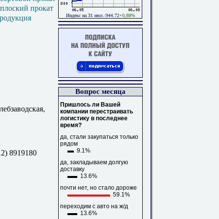
 плоский прокат
Индекс на 31 июл.:944.72
+0,88%
продукция
Вопрос месяца
Пришлось ли Вашей
ебзаводская,
компании перестраивать
логистику в последнее
время?
да, стали закупаться только
рядом
9.1%
12) 8919180
да, закладываем долгую
доставку
13.6%
почти нет, но стало дороже
59.1%
переходим с авто на ж/д
13.6%