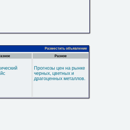
Разместить объявление
азное
Разное
гический
Прогнозы цен на рынке
ейс
черных, цветных и
драгоценных металлов.