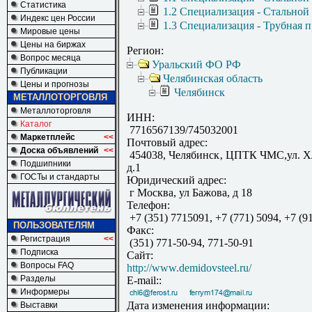
Статистика
1.2 Специализация - Стальной
Индекс цен России
1.3 Специализация - Трубная 
Мировые цены
Цены на биржах
Регион:
Вопрос месяца
Уральский ФО РФ
Публикации
Челябинская область
Цены и прогнозы
Челябинск
МЕТАЛЛОТОРГОВЛЯ
Металлоторговля
ИНН:
Каталог
7716567139/745032001
Маркетплейс
<<
Почтовый адрес:
Доска объявлений
<<
454038, Челябинск‚ ЦПТК ЧМС,ул. Хл
Подшипники
д.1
ГОСТы и стандарты
Юридический адрес:
г Москва, ул Бажова, д 18
Телефон:
+7 (351) 7715091, +7 (771) 5094, +7 (9
ПОЛЬЗОВАТЕЛЯМ
Факс:
Регистрация
<<
(351) 771-50-94, 771-50-91
Подписка
Сайт:
Вопросы FAQ
http://www.demidovsteel.ru/
Разделы
E-mail::
Информеры
Дата изменения информации:
Выставки