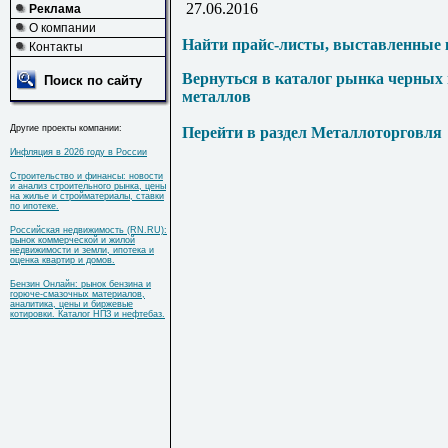
27.06.2016
Реклама
О компании
Найти прайс-листы, выставленные 
Контакты
Вернуться в каталог рынка черных
Поиск по сайту
металлов
Другие проекты компании:
Перейти в раздел Металлоторговля
Инфляция в 2026 году в России
Строительство и финансы: новости
и анализ строительного рынка, цены
на жилье и стройматериалы, ставки
по ипотеке.
Российская недвижимость (RN.RU):
рынок коммерческой и жилой
недвижимости и земли, ипотека и
оценка квартир и домов.
Бензин Онлайн: рынок бензина и
горюче-смазочных материалов,
аналитика, цены и биржевые
котировки. Каталог НПЗ и нефтебаз.