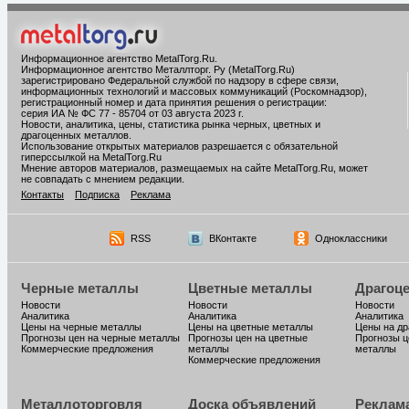
Информационное агентство MetalTorg.Ru
.
Информационное агентство Металлторг. Ру (MetalTorg.Ru)
зарегистрировано Федеральной службой по надзору в сфере связи,
информационных технологий и массовых коммуникаций (Роскомнадзор),
регистрационный номер и дата принятия решения о регистрации:
серия ИА № ФС 77 - 85704 от 03 августа 2023 г.
Новости, аналитика, цены, статистика рынка черных, цветных и
драгоценных металлов.
Использование открытых материалов разрешается с обязательной
гиперссылкой на MetalTorg.Ru
Мнение авторов материалов, размещаемых на сайте MetalTorg.Ru, может
не совпадать с мнением редакции.
Контакты
Подписка
Реклама
RSS
ВКонтакте
Одноклассники
Черные металлы
Цветные металлы
Драгоц
Новости
Новости
Новости
Аналитика
Аналитика
Аналитика
Цены на черные металлы
Цены на цветные металлы
Цены на д
Прогнозы цен на черные металлы
Прогнозы цен на цветные
Прогнозы ц
Коммерческие предложения
металлы
металлы
Коммерческие предложения
Металлоторговля
Доска объявлений
Реклам