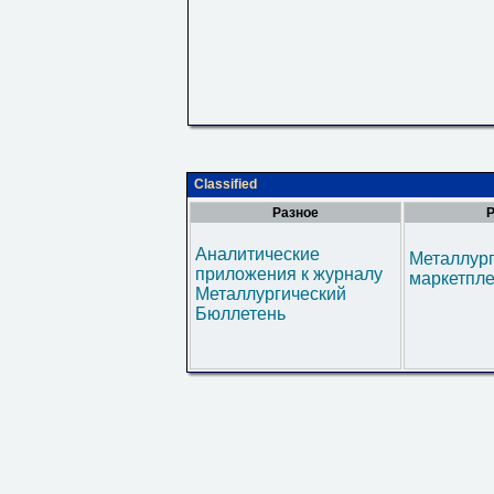
Classified
Разное
Р
Аналитические
Металлур
приложения к журналу
маркетпл
Металлургический
Бюллетень