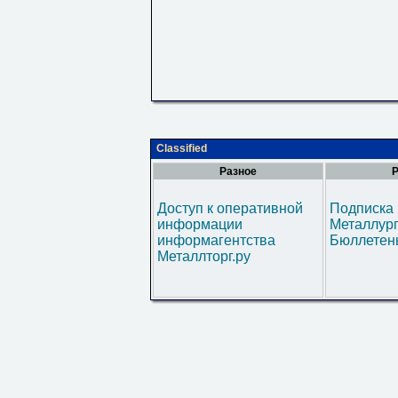
Classified
Разное
Р
Доступ к оперативной
Подписка 
информации
Металлур
информагентства
Бюллетен
Металлторг.ру