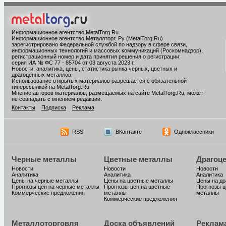
Информационное агентство MetalTorg.Ru
.
Информационное агентство Металлторг. Ру (MetalTorg.Ru)
зарегистрировано Федеральной службой по надзору в сфере связи,
информационных технологий и массовых коммуникаций (Роскомнадзор),
регистрационный номер и дата принятия решения о регистрации:
серия ИА № ФС 77 - 85704 от 03 августа 2023 г.
Новости, аналитика, цены, статистика рынка черных, цветных и
драгоценных металлов.
Использование открытых материалов разрешается с обязательной
гиперссылкой на MetalTorg.Ru
Мнение авторов материалов, размещаемых на сайте MetalTorg.Ru, может
не совпадать с мнением редакции.
Контакты
Подписка
Реклама
RSS
ВКонтакте
Одноклассники
Черные металлы
Цветные металлы
Драгоц
Новости
Новости
Новости
Аналитика
Аналитика
Аналитика
Цены на черные металлы
Цены на цветные металлы
Цены на д
Прогнозы цен на черные металлы
Прогнозы цен на цветные
Прогнозы ц
Коммерческие предложения
металлы
металлы
Коммерческие предложения
Металлоторговля
Доска объявлений
Реклам