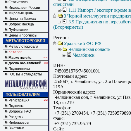
Статистика
спецстали
Индекс цен России
1.11 Импорт / экспорт (кроме з
Мировые цены
3 Черной металлургии предприя
Цены на биржах
3.9 Предприятия по переработ
Вопрос месяца
(Вторчерметы)
Публикации
Цены и прогнозы
Регион:
МЕТАЛЛОТОРГОВЛЯ
Уральский ФО РФ
Металлоторговля
Челябинская область
Каталог
Челябинск
Маркетплейс
<<
Доска объявлений
<<
ИНН:
Подшипники
7450051576/745001001
ГОСТы и стандарты
Почтовый адрес:
454047, г. Челябинск, ул. 2-я Павелецк
219А
Юридический адрес:
ПОЛЬЗОВАТЕЛЯМ
Челябинская обл, г Челябинск, ул Паве
Регистрация
<<
18, оф 219
Подписка
Телефон:
Вопросы FAQ
+7 (351) 2709454, +7 (351) 735957989
Разделы
Факс:
Информеры
+7 (351) 735-95-79
Выставки
Сайт: