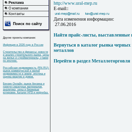
Реклама
http://www.ural-mep.ru
E-mail::
О компании
Контакты
Дата изменения информации:
Поиск по сайту
27.06.2016
Найти прайс-листы, выставленные 
Другие проекты компании:
Вернуться в каталог рынка черных
Инфляция в 2026 году в России
металлов
Строительство и финансы: новости
и анализ строительного рынка, цены
на жилье и стройматериалы, ставки
Перейти в раздел Металлоторговля
по ипотеке.
Российская недвижимость (RN.RU):
рынок коммерческой и жилой
недвижимости и земли, ипотека и
оценка квартир и домов.
Бензин Онлайн: рынок бензина и
горюче-смазочных материалов,
аналитика, цены и биржевые
котировки. Каталог НПЗ и нефтебаз.