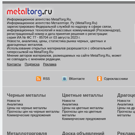
Информационное агентство MetalTorg.Ru
.
Информационное агентство Металлторг. Ру (MetalTorg.Ru)
зарегистрировано Федеральной службой по надзору в сфере связи,
информационных технологий и массовых коммуникаций (Роскомнадзор),
регистрационный номер и дата принятия решения о регистрации:
серия ИА № ФС 77 - 85704 от 03 августа 2023 г.
Новости, аналитика, цены, статистика рынка черных, цветных и
драгоценных металлов.
Использование открытых материалов разрешается с обязательной
гиперссылкой на MetalTorg.Ru
Мнение авторов материалов, размещаемых на сайте MetalTorg.Ru, может
не совпадать с мнением редакции.
Контакты
Подписка
Реклама
RSS
ВКонтакте
Одноклассники
Черные металлы
Цветные металлы
Драгоц
Новости
Новости
Новости
Аналитика
Аналитика
Аналитика
Цены на черные металлы
Цены на цветные металлы
Цены на д
Прогнозы цен на черные металлы
Прогнозы цен на цветные
Прогнозы ц
Коммерческие предложения
металлы
металлы
Коммерческие предложения
Металлоторговля
Доска объявлений
Реклам