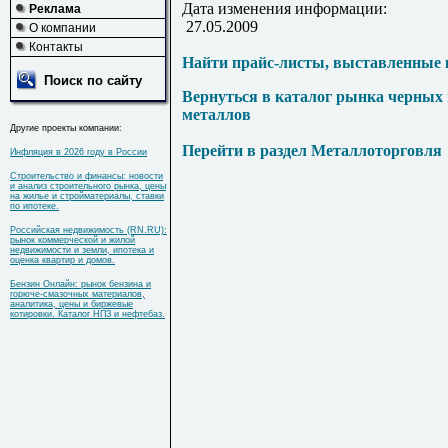
Дата изменения информации:
Реклама
27.05.2009
О компании
Контакты
Найти прайс-листы, выставленные 
Поиск по сайту
Вернуться в каталог рынка черных
металлов
Другие проекты компании:
Перейти в раздел Металлоторговля
Инфляция в 2026 году в России
Строительство и финансы: новости
и анализ строительного рынка, цены
на жилье и стройматериалы, ставки
по ипотеке.
Российская недвижимость (RN.RU):
рынок коммерческой и жилой
недвижимости и земли, ипотека и
оценка квартир и домов.
Бензин Онлайн: рынок бензина и
горюче-смазочных материалов,
аналитика, цены и биржевые
котировки. Каталог НПЗ и нефтебаз.