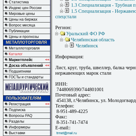
Статистика
1.3 Специализация - Трубная 
Индекс цен России
1.5 Специализация - Нержаве
Мировые цены
спецстали
Цены на биржах
Вопрос месяца
Регион:
Публикации
Уральский ФО РФ
Цены и прогнозы
Челябинская область
МЕТАЛЛОТОРГОВЛЯ
Челябинск
Металлоторговля
Каталог
Информация:
Маркетплейс
<<
Доска объявлений
<<
Лист, круг, труба, швеллер, балка чер
Подшипники
нержавеющих марок стали
ГОСТы и стандарты
ИНН:
7448069390/744801001
Почтовый адрес:
ПОЛЬЗОВАТЕЛЯМ
454138, г.Челябинск, ул. Молодогвард
Регистрация
<<
Телефон:
Подписка
8-951-489-4225
Вопросы FAQ
Факс:
Разделы
8-351-741-7474
Информеры
E-mail::
Выставки