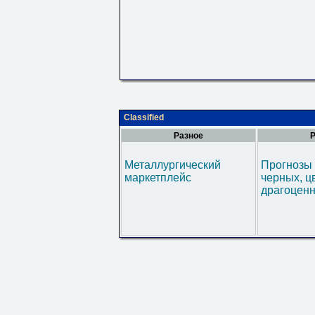
Classified
Разное
Р
Металлургический
Прогнозы 
маркетплейс
черных, ц
драгоценн