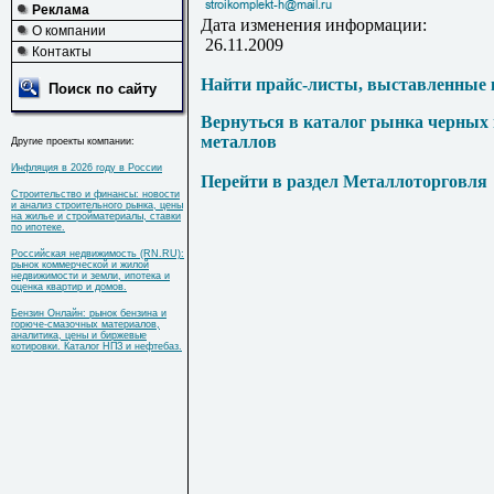
Реклама
Дата изменения информации:
О компании
26.11.2009
Контакты
Найти прайс-листы, выставленные 
Поиск по сайту
Вернуться в каталог рынка черных
металлов
Другие проекты компании:
Инфляция в 2026 году в России
Перейти в раздел Металлоторговля
Строительство и финансы: новости
и анализ строительного рынка, цены
на жилье и стройматериалы, ставки
по ипотеке.
Российская недвижимость (RN.RU):
рынок коммерческой и жилой
недвижимости и земли, ипотека и
оценка квартир и домов.
Бензин Онлайн: рынок бензина и
горюче-смазочных материалов,
аналитика, цены и биржевые
котировки. Каталог НПЗ и нефтебаз.