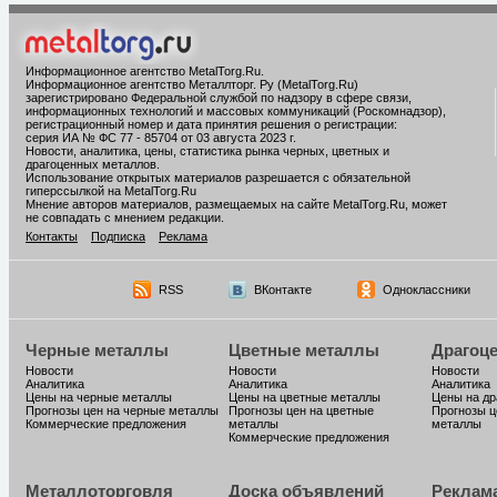
Информационное агентство MetalTorg.Ru
.
Информационное агентство Металлторг. Ру (MetalTorg.Ru)
зарегистрировано Федеральной службой по надзору в сфере связи,
информационных технологий и массовых коммуникаций (Роскомнадзор),
регистрационный номер и дата принятия решения о регистрации:
серия ИА № ФС 77 - 85704 от 03 августа 2023 г.
Новости, аналитика, цены, статистика рынка черных, цветных и
драгоценных металлов.
Использование открытых материалов разрешается с обязательной
гиперссылкой на MetalTorg.Ru
Мнение авторов материалов, размещаемых на сайте MetalTorg.Ru, может
не совпадать с мнением редакции.
Контакты
Подписка
Реклама
RSS
ВКонтакте
Одноклассники
Черные металлы
Цветные металлы
Драгоц
Новости
Новости
Новости
Аналитика
Аналитика
Аналитика
Цены на черные металлы
Цены на цветные металлы
Цены на д
Прогнозы цен на черные металлы
Прогнозы цен на цветные
Прогнозы ц
Коммерческие предложения
металлы
металлы
Коммерческие предложения
Металлоторговля
Доска объявлений
Реклам