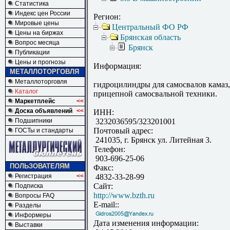
Статистика
Индекс цен России
Регион:
Мировые цены
Центральный ФО РФ
Цены на биржах
Брянская область
Вопрос месяца
Брянск
Публикации
Цены и прогнозы
Информация:
МЕТАЛЛОТОРГОВЛЯ
Металлоторговля
гидроцилиндры для самосвалов камаз, м
Каталог
прицепной самосвальной техники.
Маркетплейс
<<
Доска объявлений
<<
ИНН:
Подшипники
3232036595/323201001
Почтовый адрес:
ГОСТы и стандарты
241035, г. Брянск ул. Литейная 3.
Телефон:
903-696-25-06
ПОЛЬЗОВАТЕЛЯМ
Факс:
Регистрация
<<
4832-33-28-99
Сайт:
Подписка
http://www.bzth.ru
Вопросы FAQ
E-mail::
Разделы
Информеры
Дата изменения информации:
Выставки