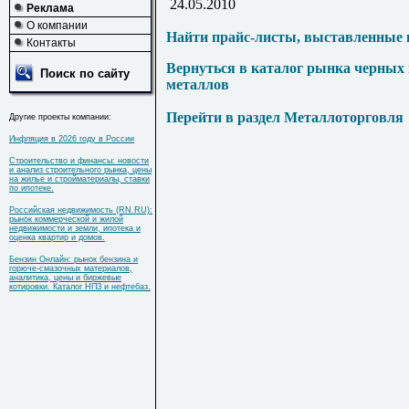
24.05.2010
Реклама
О компании
Найти прайс-листы, выставленные 
Контакты
Вернуться в каталог рынка черных
Поиск по сайту
металлов
Перейти в раздел Металлоторговля
Другие проекты компании:
Инфляция в 2026 году в России
Строительство и финансы: новости
и анализ строительного рынка, цены
на жилье и стройматериалы, ставки
по ипотеке.
Российская недвижимость (RN.RU):
рынок коммерческой и жилой
недвижимости и земли, ипотека и
оценка квартир и домов.
Бензин Онлайн: рынок бензина и
горюче-смазочных материалов,
аналитика, цены и биржевые
котировки. Каталог НПЗ и нефтебаз.