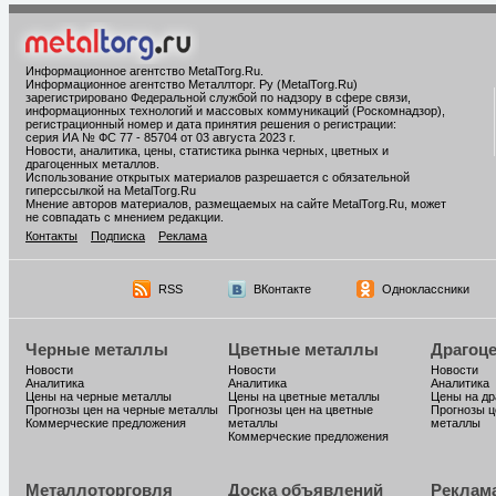
Информационное агентство MetalTorg.Ru
.
Информационное агентство Металлторг. Ру (MetalTorg.Ru)
зарегистрировано Федеральной службой по надзору в сфере связи,
информационных технологий и массовых коммуникаций (Роскомнадзор),
регистрационный номер и дата принятия решения о регистрации:
серия ИА № ФС 77 - 85704 от 03 августа 2023 г.
Новости, аналитика, цены, статистика рынка черных, цветных и
драгоценных металлов.
Использование открытых материалов разрешается с обязательной
гиперссылкой на MetalTorg.Ru
Мнение авторов материалов, размещаемых на сайте MetalTorg.Ru, может
не совпадать с мнением редакции.
Контакты
Подписка
Реклама
RSS
ВКонтакте
Одноклассники
Черные металлы
Цветные металлы
Драгоц
Новости
Новости
Новости
Аналитика
Аналитика
Аналитика
Цены на черные металлы
Цены на цветные металлы
Цены на д
Прогнозы цен на черные металлы
Прогнозы цен на цветные
Прогнозы ц
Коммерческие предложения
металлы
металлы
Коммерческие предложения
Металлоторговля
Доска объявлений
Реклам