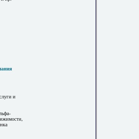
пания
слуги и
льфа-
вижимости,
ынка