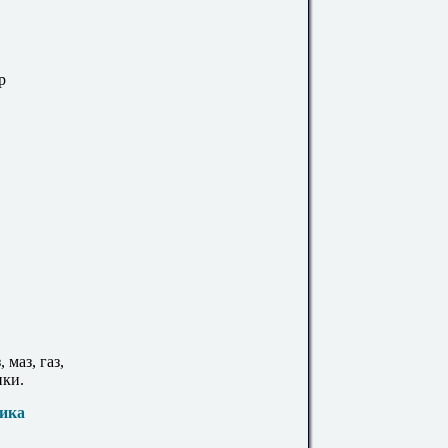
р
маз, газ,
ики.
ика