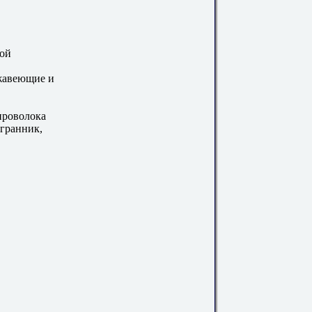
вой
ржавеющие и
проволока
игранник,