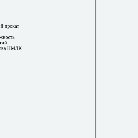
ий прокат
жность
тий
ства НМЛК