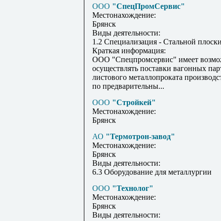
ООО
"СпецПромСервис"
Местонахождение:
Брянск
Виды деятельности:
1.2 Специализация - Стальной плоск
Краткая информация:
ООО "Спецпромсервис" имеет возмо
осуществлять поставки вагонных пар
листового металлопроката производ
по предварительны...
ООО
"Стройкей"
Местонахождение:
Брянск
АО
"Термотрон-завод"
Местонахождение:
Брянск
Виды деятельности:
6.3 Оборудование для металлургии
ООО
"Технолог"
Местонахождение:
Брянск
Виды деятельности: