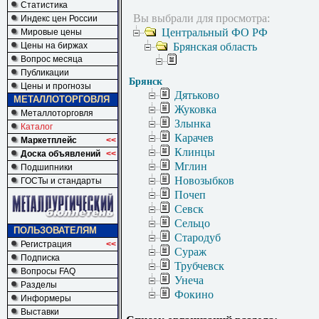
Статистика
Вы выбрали для просмотра:
Индекс цен России
Центральный ФО РФ
Мировые цены
Цены на биржах
Брянская область
Вопрос месяца
Публикации
Брянск
Цены и прогнозы
Дятьково
МЕТАЛЛОТОРГОВЛЯ
Жуковка
Металлоторговля
Злынка
Каталог
Карачев
Маркетплейс
<<
Клинцы
Доска объявлений
<<
Мглин
Подшипники
Новозыбков
ГОСТы и стандарты
Почеп
Севск
Сельцо
ПОЛЬЗОВАТЕЛЯМ
Стародуб
Регистрация
<<
Сураж
Подписка
Трубчевск
Вопросы FAQ
Унеча
Разделы
Фокино
Информеры
Выставки