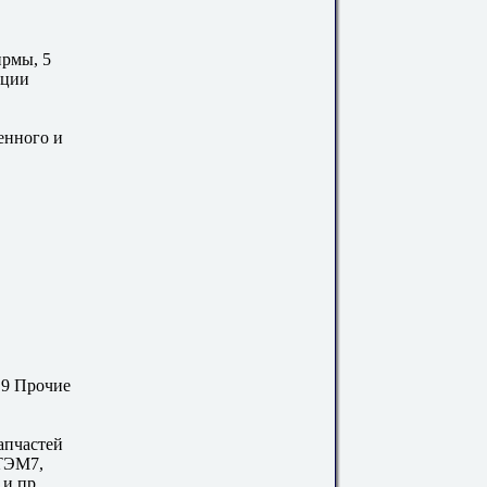
ирмы, 5
кции
енного и
.9 Прочие
апчастей
 ТЭМ7,
и пр.