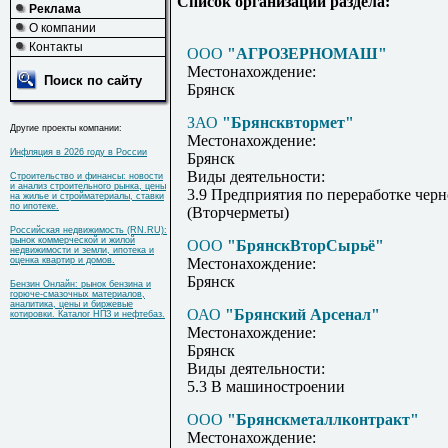
Список организаций раздела:
Реклама
О компании
Контакты
ООО
"АГРОЗЕРНОМАШ"
Местонахождение:
Поиск по сайту
Брянск
ЗАО
"Брянсквтормет"
Другие проекты компании:
Местонахождение:
Инфляция в 2026 году в России
Брянск
Виды деятельности:
Строительство и финансы: новости
и анализ строительного рынка, цены
3.9 Предприятия по переработке черн
на жилье и стройматериалы, ставки
по ипотеке.
(Вторчерметы)
Российская недвижимость (RN.RU):
рынок коммерческой и жилой
ООО
"БрянскВторСырьё"
недвижимости и земли, ипотека и
оценка квартир и домов.
Местонахождение:
Брянск
Бензин Онлайн: рынок бензина и
горюче-смазочных материалов,
аналитика, цены и биржевые
ОАО
"Брянский Арсенал"
котировки. Каталог НПЗ и нефтебаз.
Местонахождение:
Брянск
Виды деятельности:
5.3 В машиностроении
ООО
"Брянскметаллконтракт"
Местонахождение: