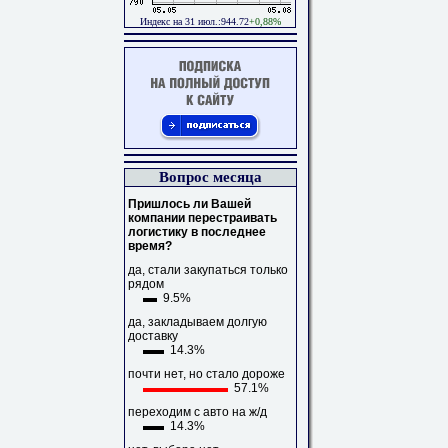
Индекс на 31 июл.:944.72
+0,88%
Вопрос месяца
Пришлось ли Вашей
компании перестраивать
логистику в последнее
время?
да, стали закупаться только
рядом
9.5%
да, закладываем долгую
доставку
14.3%
почти нет, но стало дороже
57.1%
переходим с авто на ж/д
14.3%