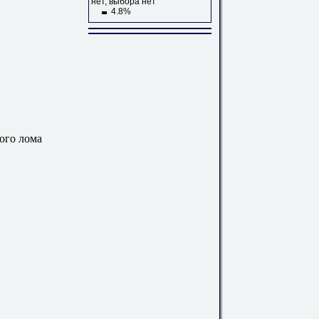
нет, выбора нет
4.8%
ого лома