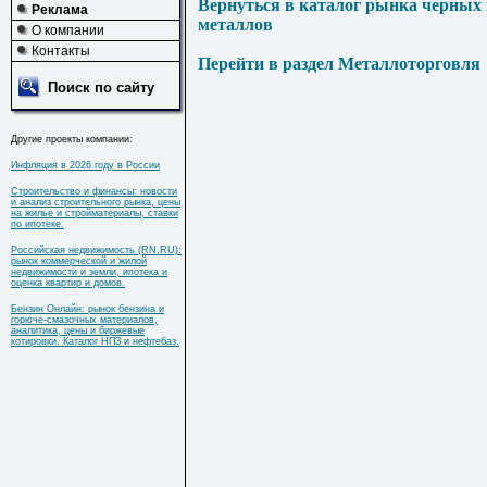
Вернуться в каталог рынка черных
Реклама
металлов
О компании
Контакты
Перейти в раздел Металлоторговля
Поиск по сайту
Другие проекты компании:
Инфляция в 2026 году в России
Строительство и финансы: новости
и анализ строительного рынка, цены
на жилье и стройматериалы, ставки
по ипотеке.
Российская недвижимость (RN.RU):
рынок коммерческой и жилой
недвижимости и земли, ипотека и
оценка квартир и домов.
Бензин Онлайн: рынок бензина и
горюче-смазочных материалов,
аналитика, цены и биржевые
котировки. Каталог НПЗ и нефтебаз.