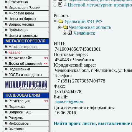
Статистика
4 Цветной металлургии предпри
Индекс цен России
Мировые цены
Регион:
Цены на биржах
Уральский ФО РФ
Вопрос месяца
Челябинская область
Публикации
Челябинск
Цены и прогнозы
МЕТАЛЛОТОРГОВЛЯ
ИНН:
Металлоторговля
7419004856/745301001
Каталог
Почтовый адрес:
Маркетплейс
<<
454048 г.Челябинск
Доска объявлений
<<
Юридический адрес:
Подшипники
Челябинская обл, г Челябинск, ул Ельк
ГОСТы и стандарты
Телефон:
+7 (351) 27073057404778
Факс:
(351)7404778
ПОЛЬЗОВАТЕЛЯМ
E-mail::
Регистрация
<<
Подписка
Дата изменения информации:
Вопросы FAQ
16.06.2016
Разделы
Найти прайс-листы, выставленные 
Информеры
Выставки