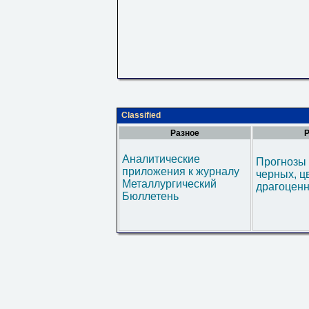
Classified
Разное
Р
Аналитические
Прогнозы 
приложения к журналу
черных, ц
Металлургический
драгоценн
Бюллетень