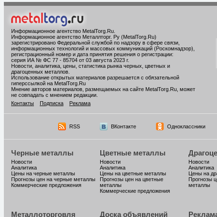
Информационное агентство MetalTorg.Ru
.
Информационное агентство Металлторг. Ру (MetalTorg.Ru)
зарегистрировано Федеральной службой по надзору в сфере связи,
информационных технологий и массовых коммуникаций (Роскомнадзор),
регистрационный номер и дата принятия решения о регистрации:
серия ИА № ФС 77 - 85704 от 03 августа 2023 г.
Новости, аналитика, цены, статистика рынка черных, цветных и
драгоценных металлов.
Использование открытых материалов разрешается с обязательной
гиперссылкой на MetalTorg.Ru
Мнение авторов материалов, размещаемых на сайте MetalTorg.Ru, может
не совпадать с мнением редакции.
Контакты
Подписка
Реклама
RSS
ВКонтакте
Одноклассники
Черные металлы
Цветные металлы
Драгоц
Новости
Новости
Новости
Аналитика
Аналитика
Аналитика
Цены на черные металлы
Цены на цветные металлы
Цены на д
Прогнозы цен на черные металлы
Прогнозы цен на цветные
Прогнозы ц
Коммерческие предложения
металлы
металлы
Коммерческие предложения
Металлоторговля
Доска объявлений
Реклам